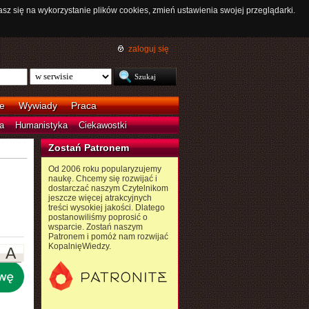
asz się na wykorzystanie plików cookies, zmień ustawienia swojej przeglądarki.
zaloguj się
e
Wywiady
Praca
a
Humanistyka
Ciekawostki
Zostań Patronem
Od 2006 roku popularyzujemy
naukę. Chcemy się rozwijać i
dostarczać naszym Czytelnikom
jeszcze więcej atrakcyjnych
treści wysokiej jakości. Dlatego
postanowiliśmy poprosić o
wsparcie. Zostań naszym
Patronem i pomóż nam rozwijać
KopalnięWiedzy.
A