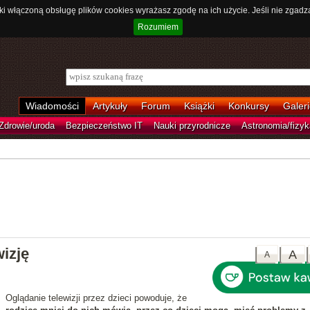
ki włączoną obsługę plików cookies wyrażasz zgodę na ich użycie. Jeśli nie zgadz
Rozumiem
Wiadomości
Artykuły
Forum
Książki
Konkursy
Galeri
Zdrowie/uroda
Bezpieczeństwo IT
Nauki przyrodnicze
Astronomia/fizyk
izję
A
A
Oglądanie telewizji przez dzieci powoduje, że