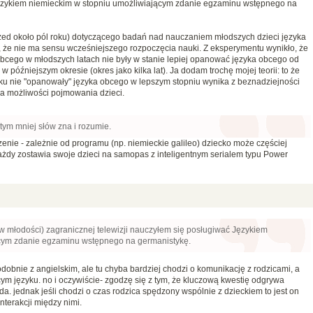
Językiem niemieckim w stopniu umożliwiającym zdanie egzaminu wstępnego na
ed około pól roku) dotyczącego badań nad nauczaniem młodszych dzieci języka
 że nie ma sensu wcześniejszego rozpoczęcia nauki. Z eksperymentu wynikło, że
bcego w młodszych latach nie były w stanie lepiej opanować języka obcego od
późniejszym okresie (okres jako kilka lat). Ja dodam trochę mojej teorii: to że
u nie "opanowały" języka obcego w lepszym stopniu wynika z beznadziejności
ia możliwości pojmowania dzieci.
 tym mniej słów zna i rozumie.
zenie - zależnie od programu (np. niemieckie galileo) dziecko może częściej
e każdy zostawia swoje dzieci na samopas z inteligentnym serialem typu Power
(w młodości) zagranicznej telewizji nauczyłem się posługiwać Językiem
cym zdanie egzaminu wstępnego na germanistykę.
odobnie z angielskim, ale tu chyba bardziej chodzi o komunikację z rodzicami, a
m języku. no i oczywiście- zgodzę się z tym, że kluczową kwestię odgrywa
. jednak jeśli chodzi o czas rodzica spędzony wspólnie z dzieckiem to jest on
nterakcji między nimi.