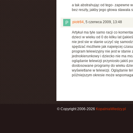
a tak abstrahując od tego- zapewne wi
bez reszty, jakby jego głowa stawała s
piotr84
,
5 czerwca 2009, 13:48
Artykuł ma tyle samo racji co komentar
dzieci w wieku od 0 do kilku lat (jaki
nie jest sie w stanie uczyć się samod
spędzać możliwie jak najwięcej czasu
program telewizyjny nie jest w stanie
jednokierunkowy i dziecko nie ma możl
oglądanie telewizji przyniosło jakiś
dostosowane programy do wieku dzieck
wyświetlane w telewizji. Oglądanie tel
późniejszym okresie może wspomagać
© Copyright 2006-2026
KopalniaWiedzy.pl