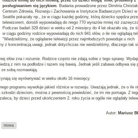
rodzice mniej do nich mówią, przez co dzieci mogą mieć problemy z
posługiwaniem się językiem
. Badania prowadzone przez Dimitria Christak
Centrum Zdrowia, Rozwoju i Zachowania w Instytucie Badawczym Dzieci w
Seattle pokazały np., że w ciągu każdej godziny, którą dziecko spędza prz
telewizorem, dorośli wypowiadają do niego 770 wyrazów mniej niż zazwycza
Podczas badań 329 dzieci w wieku od 2 miesięcy do 4 lat okazało się, że ś
w ciągu godziny rodzice wypowiadają do nich 941 słów, o ile nie oglądają tel
"Wiedzieliśmy, że oglądanie telewizji przez najmłodszych powoduje u nich
y z koncentracją uwagi, jednak dotychczas nie wiedzieliśmy, dlaczego tak s
niej słów zna i rozumie. Rodzice często nie zdają sobie z tego sprawy. Wydaj
siedzą z nim na podłodze i razem się bawią. Jednak jeśli zabawa odbywa się 
j ze sobą rozmawiają.
zynają się wyrównywać w wieku około 16 miesięcy.
nego programu wywołuje jakieś różnice w rozwoju. Uważają jednak, że o ile n
ja szkodzi dzieciom, można z pewnością powiedzieć, że im nie pomaga. Z teg
leca, by dzieci przed ukończeniem 2. roku życia w ogóle nie oglądały telewi
Autor:
Mariusz B
mowa