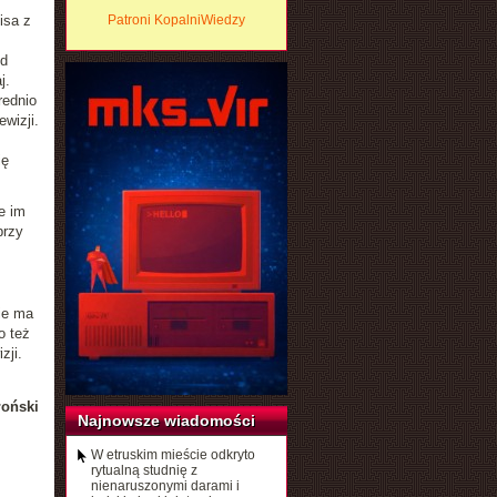
isa z
Patroni KopalniWiedzy
ed
j.
rednio
ewizji.
ię
e im
przy
ie ma
o też
zji.
łoński
Najnowsze wiadomości
W etruskim mieście odkryto
rytualną studnię z
nienaruszonymi darami i