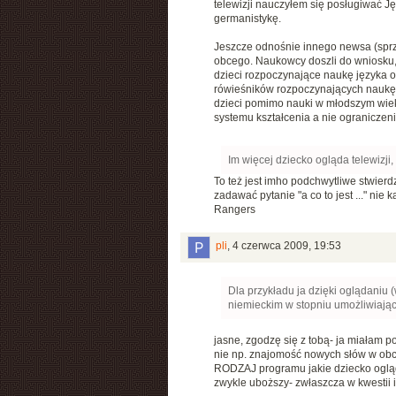
telewizji nauczyłem się posługiwać 
germanistykę.
Jeszcze odnośnie innego newsa (sprz
obcego. Naukowcy doszli do wniosku,
dzieci rozpoczynające naukę języka o
rówieśników rozpoczynających naukę w 
dzieci pomimo nauki w młodszym wiek
systemu kształcenia a nie ograniczen
Im więcej dziecko ogląda telewizji,
To też jest imho podchwytliwe stwierd
zadawać pytanie "a co to jest ..." ni
Rangers
pli
,
4 czerwca 2009, 19:53
Dla przykładu ja dzięki oglądaniu 
niemieckim w stopniu umożliwiają
jasne, zgodzę się z tobą- ja miałam p
nie np. znajomość nowych słów w obcy
RODZAJ programu jakie dziecko ogląda
zwykle uboższy- zwłaszcza w kwestii i