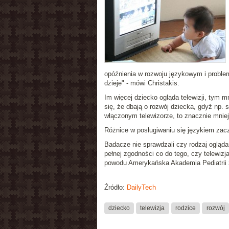
opóźnienia w rozwoju językowym i problem
dzieje" - mówi Christakis.
Im więcej dziecko ogląda telewizji, tym m
się, że dbają o rozwój dziecka, gdyż np. 
włączonym telewizorze, to znacznie mnie
Różnice w posługiwaniu się językiem zac
Badacze nie sprawdzali czy rodzaj ogląda
pełnej zgodności co do tego, czy telewiz
powodu Amerykańska Akademia Pediatrii za
Źródło:
DailyTech
dziecko
telewizja
rodzice
rozwój