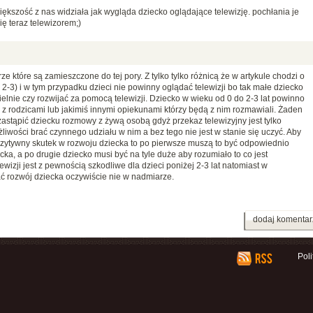
ększość z nas widziała jak wygląda dziecko oglądające telewizję. pochłania je
ię teraz telewizorem;)
ze które są zamieszczone do tej pory. Z tylko tylko różnicą że w artykule chodzi o
eś 2-3) i w tym przypadku dzieci nie powinny oglądać telewizji bo tak małe dziecko
zielnie czy rozwijać za pomocą telewizji. Dziecko w wieku od 0 do 2-3 lat powinno
 z rodzicami lub jakimiś innymi opiekunami którzy będą z nim rozmawiali. Żaden
 zastąpić dziecku rozmowy z żywą osobą gdyż przekaz telewizyjny jest tylko
iwości brać czynnego udziału w nim a bez tego nie jest w stanie się uczyć. Aby
 pozytywny skutek w rozwoju dziecka to po pierwsze muszą to być odpowiednio
a, a po drugie dziecko musi być na tyle duże aby rozumiało to co jest
ewizji jest z pewnością szkodliwe dla dzieci poniżej 2-3 lat natomiast w
 rozwój dziecka oczywiście nie w nadmiarze.
dodaj komentar
Pol