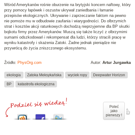
Wśród Amerykanów rośnie oburzenie na brytyjski koncern naftowy, który
przy pomocy łapówek i oszustw ukrywał zaniedbania i łamanie
przepisów ekologicznych. Ukrywanie i zaprzeczanie faktom na pewno
nie pomoże mu w odbudowie zaufania i wiarygodności. Do olbrzymich
strat i kosztów akcji ratunkowych dochodzą nieprzyjemne dla BP skutki
bojkotu firmy przez Amerykanów. Muszą się także liczyć z olbrzymimi
sumami odszkodowań i rekompensat dla ludzi, którzy stracili pracę w
wyniku katastrofy i skażenia Zatoki. Żadne jednak pieniądze nie
przywrócą do życia zniszczonego ekosystemu.
Źródło:
PhysOrg.com
Autor:
Artur Jurgawka
ekologia
Zatoka Meksykańska
wyciek ropy
Deepwater Horizon
BP
katastrofa ekologiczna
Poleć
jako
pierwszy !