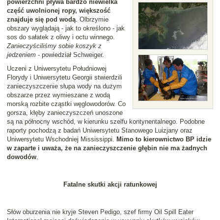
powierzchni pływa bardzo niewielka
część uwolnionej ropy, większość
znajduje się pod wodą
. Olbrzymie
obszary wyglądają - jak to określono - jak
sos do sałatek z oliwy i octu winnego.
Zanieczyściliśmy sobie koszyk z
jedzeniem
- powiedział Schweiger.
Uczeni z Uniwersytetu Południowej
Florydy i Uniwersytetu Georgii stwierdzili
zanieczyszczenie słupa wody na dużym
obszarze przez wymieszane z wodą
morską rozbite cząstki węglowodorów. Co
gorsza, kłęby zanieczyszczeń unoszone
są na północny wschód, w kierunku szelfu kontynentalnego. Podobne
raporty pochodzą z badań Uniwersytetu Stanowego Luizjany oraz
Uniwersytetu Wschodniej Mississippi.
Mimo to kierownictwo BP idzie
w zaparte i uważa, że na zanieczyszczenie głębin nie ma żadnych
dowodów
.
Fatalne skutki akcji ratunkowej
Słów oburzenia nie kryje Steven Pedigo, szef firmy Oil Spill Eater