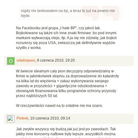
nigdy nie tankowałem na bp, a teraz to już na pewno nie
będe.
Na Facebooku jest grupa „I hate BP”, czy jakoś tak.
Bojkotowane są także ich inne znaki firmowe: bo pod innymi
markami wytwarzają oleje, itp. A ja się nie zdziwię, jak bojkot
rozszerzy się poza USA, zwłaszcza jak definitywnie wyjdzie
szydło z worka.
odalisques
,
9 czerwca 2010, 19:20
W świecie idealnym cały pion decyzyjny odpowiedzialny w
firmie w jakimkolwiek stopniu za doprowadzenie do katastrofy
na kilka lat do więzienia + zakaz wykonywania swojego
zawodu w przyszłości + gigantyczne odszkodowania +
obowiązek finansowania kilku programów ochrony przyrody
przez najbliższych 50 lat.
W rzeczywistości nawet na to ostatnie nie ma szans.
Piotrek
,
10 czerwca 2010, 09:14
Jak zwykle wszyscy się budzą jak już jest po zawodach. Tak
jakby inne koncerny naftowe były lepsze..wszystkich można