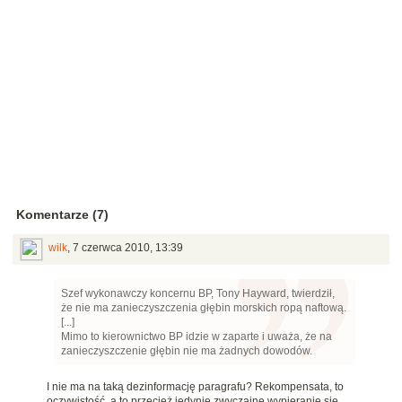
Komentarze (7)
wilk
,
7 czerwca 2010, 13:39
Szef wykonawczy koncernu BP, Tony Hayward, twierdził,
że nie ma zanieczyszczenia głębin morskich ropą naftową.
[...]
Mimo to kierownictwo BP idzie w zaparte i uważa, że na
zanieczyszczenie głębin nie ma żadnych dowodów.
I nie ma na taką dezinformację paragrafu? Rekompensata, to
oczywistość, a to przecież jedynie zwyczajne wypieranie się