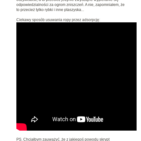
odpowiedzialności za ogrom zniszczeń. A nie, zapomniałem, że
to przecież tylko rybki i inne ptaszyska...
Ciekawy sposób usuwania ropy przez adsorpcję:
PS. Chciałbym zauważyć, że z jakiegoś powodu skrypt