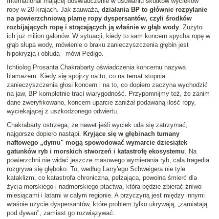
International mającej doświadczenie w usuwaniu skutków wycieków
ropy w 20 krajach. Jak zauważa,
działania BP to głównie rozpylanie
na powierzchniową plamę ropy dyspersantów, czyli środków
rozbijających ropę i strącających ją właśnie w głąb wody
. Zużyto
ich już milion galonów. W sytuacji, kiedy to sam koncern spycha ropę w
głąb słupa wody, mówienie o braku zanieczyszczenia głębin jest
hipokryzją i obłudą - mówi Pedigo.
Ichtiolog Prosanta Chakrabarty oświadczenia koncernu nazywa
blamażem. Kiedy się spojrzy na to, co na temat stopnia
zanieczyszczenia głosi koncern i na to, co dopiero zaczyna wychodzić
na jaw, BP kompletnie traci wiarygodność. Przypomnijmy też, że zanim
dane zweryfikowano, koncern uparcie zaniżał podawaną ilość ropy,
wyciekającej z uszkodzonego odwiertu.
Chakrabarty ostrzega, że nawet jeśli wyciek uda się zatrzymać,
najgorsze dopiero nastąpi.
Kryjące się w głębinach tumany
naftowego „dymu" mogą spowodować wymarcie dziesiątek
gatunków ryb i morskich stworzeń i katastrofę ekosystemu
. Na
powierzchni nie widać jeszcze masowego wymierania ryb, cała tragedia
rozgrywa się głęboko. To, według Larry'ego Schweigera nie tyle
kataklizm, co katastrofa chroniczna, pełzająca, powolna śmierć dla
życia morskiego i nadmorskiego ptactwa, która będzie zbierać żniwo
miesiącami i latami w całym regionie. A przyczyną jest między innymi
właśnie użycie dyspersantów, które problem tylko ukrywają, „zamiatają
pod dywan", zamiast go rozwiązywać.