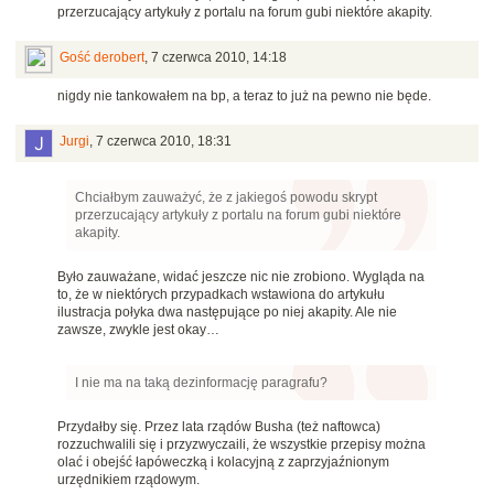
przerzucający artykuły z portalu na forum gubi niektóre akapity.
Gość derobert
,
7 czerwca 2010, 14:18
nigdy nie tankowałem na bp, a teraz to już na pewno nie będe.
Jurgi
,
7 czerwca 2010, 18:31
Chciałbym zauważyć, że z jakiegoś powodu skrypt
przerzucający artykuły z portalu na forum gubi niektóre
akapity.
Było zauważane, widać jeszcze nic nie zrobiono. Wygląda na
to, że w niektórych przypadkach wstawiona do artykułu
ilustracja połyka dwa następujące po niej akapity. Ale nie
zawsze, zwykle jest okay…
I nie ma na taką dezinformację paragrafu?
Przydałby się. Przez lata rządów Busha (też naftowca)
rozzuchwalili się i przyzwyczaili, że wszystkie przepisy można
olać i obejść łapóweczką i kolacyjną z zaprzyjaźnionym
urzędnikiem rządowym.