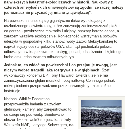
największych katastrof ekologicznych w historii. Naukowcy z
czterech amerykańskich uniwersytetów są zgodni, że raczej należy
jednoznacznie przyznać jej miano „największej"
.
Na powierzchni unoszą się gigantyczne ilości wyciekającej z
uszkodzonego odwiertu ropy, które zaczynają zanieczyszczać plaże i -
co gorsza - przybrzeżne mokradła Luizjany, obszary bardzo cenne, a
zarazem wrażliwe ekologicznie. Konieczność wstrzymania połowów
uderzyła w gospodarkę kilku stanów: wody Zatoki Meksykańskiej to
najważniejszy obszar połowów USA: stamtąd pochodziła połowa
odławianych w kraju krewetek i ostryg, ponad jedna trzecia - błękitnego
kraba oraz jedna czwarta odławianych ryb.
Jednak to, co widać na powierzchni i co przejmuje trwogą, jest
niczym wobec tragedii jaka rozgrywa się w głębinach
. Szef
wykonawczy koncernu BP, Tony Hayward, twierdził, że nie ma
zanieczyszczenia głębin morskich ropą naftową. Co innego jednak
mówią badania przeprowadzone przez uniwersytety i niezależne
instytucje.
National Wildlife Federation
przeprowadziła badania z użyciem
głębinowej kamery, aby zarejestrować to,
co dzieje się pod wodą. Sondowano
obszar 150 mil wokół miejsca katastrofy.
Wg szefa NWF, Larry'ego Schweigera,
na