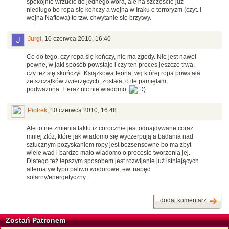
spokojnie wrzucić do jednego wora, ale na szczęście już
niedługo bo ropa się kończy a wojna w Iraku o terroryzm (czyt. I
wojna Naftowa) to tzw. chwytanie się brzytwy.
Jurgi
,
10 czerwca 2010, 16:40
Co do tego, czy ropa się kończy, nie ma zgody. Nie jest nawet
pewne, w jaki sposób powstaje i czy ten proces jeszcze trwa,
czy też się skończył. Książkowa teoria, wg której ropa powstała
ze szczątków zwierzęcych, została, o ile pamiętam,
podważona. I teraz nic nie wiadomo.
)
Piotrek
,
10 czerwca 2010, 16:48
Ale to nie zmienia faktu iż corocznie jest odnajdywane coraz
mniej złóż, które jak wiadomo się wyczerpują a badania nad
sztucznym pozyskaniem ropy jest bezsensowne bo ma zbyt
wiele wad i bardzo mało wiadomo o procesie tworzenia jej.
Dlatego też lepszym sposobem jest rozwijanie już istniejących
alternatyw typu paliwo wodorowe, ew. napęd
solarny/energetyczny.
dodaj komentarz
Zostań Patronem