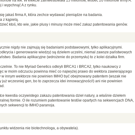
ilionów na lek. W efekcie zainwestowała 15 milionów, wobec 20 milionów firmy A.
j i wypchnąć A z rynku.
e się jakaś firma A, która zechce wydawać pieniądze na badania.
 z kąpielą.
zieć ktoś, kto wie, jakie plusy i minusy może mieć zakaz patentowania genów.
tycznie nigdy nie zajmują się badaniami podstawowymi, tylko aplikacyjnymi.
 odkrycia i generowanie wiedzy) są dziełem uczelni, niemal zawsze państwowych
stwo. Badania aplikacyjne (wdrożenie do przemysłu) to z kolei działka firm.
 uczelnie. To nie Myriad Genetics odkryli BRCA1 i BRCA2, tylko naukowcy z
 więc w moim odczuciu powinna mieć co najwyżej prawo do wektora zawierającego
y w innym wektorze nie powinien IMHO być obejmowany patentem (wszak nie
y już wczesniej gen, bo to zaprzecza idei innowacyjności!) ani nie powinien
ad.
e kwestia oczywistego zakazu patentowania dzieł natury, a właśnie dziełem
turalnej formie. O ile rozumiem patentowanie testów opartych na sekwencjach DNA,
mych sekwencji to IMHO paranoja.
punktu widzenia nie biotechnologa, a obywatela).