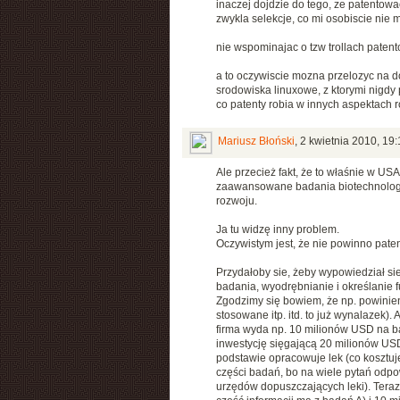
inaczej dojdzie do tego, ze patentowa
zwykla selekcje, co mi osobiscie nie mi
nie wspominajac o tzw trollach paten
a to oczywiscie mozna przelozyc na d
srodowiska linuxowe, z ktorymi nigdy 
co patenty robia w innych aspektach ro
Mariusz Błoński
,
2 kwietnia 2010, 19:
Ale przecież fakt, że to właśnie w U
zaawansowane badania biotechnolog
rozwoju.
Ja tu widzę inny problem.
Oczywistym jest, że nie powinno paten
Przydałoby sie, żeby wypowiedział sie k
badania, wyodrębnianie i określanie f
Zgodzimy się bowiem, że np. powinien i
stosowane itp. itd. to już wynalazek).
firma wyda np. 10 milionów USD na b
inwestycję sięgającą 20 milionów USD
podstawie opracowuje lek (co kosztuje
części badań, bo na wiele pytań odpo
urzędów dopuszczających leki). Tera