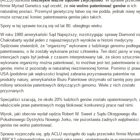
(ACLU) odniosła
niezwykle ważne sądowe zwycięstwo
. W sprawie przeciw
firmie Myriad Genetics sąd orzekł, że
nie wolno patentować genów
w ich
naturalnej postaci. Przemysł genetyczny łatwo się nie podda, jednak nowy w
może oznaczać koniec patentowania genów jako takich.
Spory w tej sprawie toczą się od lat 80. ubiegłego wieku.
W roku 1980 amerykański Sąd Najwyższy, rozstrzygając sprawę Diamond vs
Chakrabarty wydał jeden z najważniejszych wyroków w historii medycyny.
Sędziowie stwierdzili, że "organizmy" wykonane z ludzkiego genomu podlega
patentowaniu, o ile zostały wykonane przez człowieka. Ten dość jasny w sw
intencjach zapis był jednak z czasem interpretowany tak, że skoro sztucznie
wykonane organizmy można patentować, to możliwe jest też patentowanie ic
genów, mimo iż pozostały w naturalnej niezmienionej formie. Pomimo iż pra
USA (podobnie jak większości krajów) zabrania przyznawania patentów na
produkty natury, amerykańskie Biuro Patentowe otrzymało od tamtej pory po
miliony wniosków patentowych dotyczących genomu. Wiele z nich zostało
przyznanych.
Specjaliści szacują, że około 20% ludzkich genów zostało opatentowanych, 
właściciele praw patentowych mogą blokować konkurencji prace nad nimi.
Wyrok, jaki obecnie wydał sędzia Robert W. Sweet z Sądu Okręgowego dla
Południowego Dystryktu Nowego Jorku, nie pozostawia żadnych wątpliwości 
genów nie wolno patentować.
Sprawa rozpoczęła się, gdy ACLU wystąpiło do sądu przeciwko firmie Myriad
 BRCA2 odpowiedzialne za rozwój raka piersi, opatentowała je w niezmienion