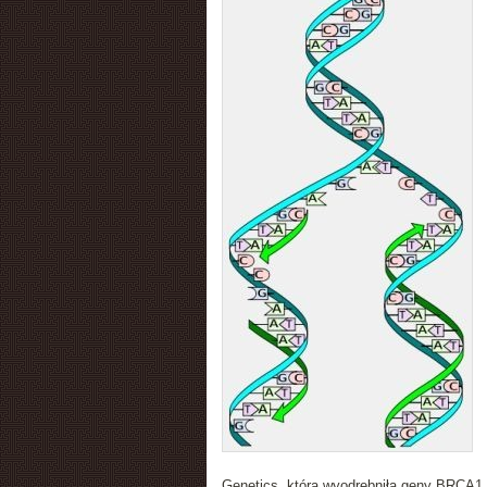
Genetics, która wyodrębniła geny BRCA1 i