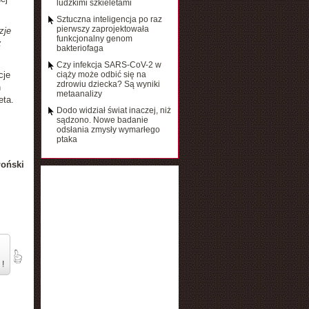
ludzkimi szkieletami
Sztuczna inteligencja po raz
pierwszy zaprojektowała
zje
funkcjonalny genom
z
bakteriofaga
Czy infekcja SARS-CoV-2 w
cje
ciąży może odbić się na
zdrowiu dziecka? Są wyniki
h
metaanalizy
eta.
Dodo widział świat inaczej, niż
sądzono. Nowe badanie
odsłania zmysły wymarłego
ptaka
łoński
 !