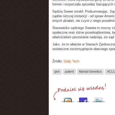
formie i rozpoczęła sprzedaż bazujących 
Sędzia Sweet orzekł:
Podsumowując, Sąd 
sądów niższej instancji - od spraw Ameri
innych działań, nie czyni z niego przedm
Stanowisko sędziego Sweeta to mocny ci
społeczne oraz różne przedsiębiorstwa, bę
właścicielom pozostanie nadzieja, że są
Jako, że to właśnie w Stanach Zjednoczo
ostateczne rozstrzygnięcie obecnego sporu
Źródło:
Daily Tech
gen
patent
Myriad Genetics
ACL