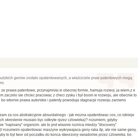
 ludzkich genów zostało opatentowanych, a właściciele praw patentowych mogą
mi.
, ze prawa patentowe, przynajmniej w obecnej formie, hamuja rozwoj. ja wiem,z e
m zaczelo sie chciec pracowac z checi zysku i byl boom w rozwoju, ale obecnie to
 bo wtornie prawa autorskie i patenty powoduja stagnacje rozwoju zarowno
m za cos abstrakcyjnie absurdalnego - jak mozna opatentowac cos, co istnieje
i ich okreslenie musialo byc odkryte rpzez czlowieka)? rozumiem, gdyby
e "napisany" organizm. ale to jest wlasnie roznica miedzy "discovery"
k)! rozumeim opatentowac maszyne wykrywajaca geny raka itp, ale nie same geny,
yby to byl twor od poczatku do konca stworzony swiadomie przez czlowieka. bo