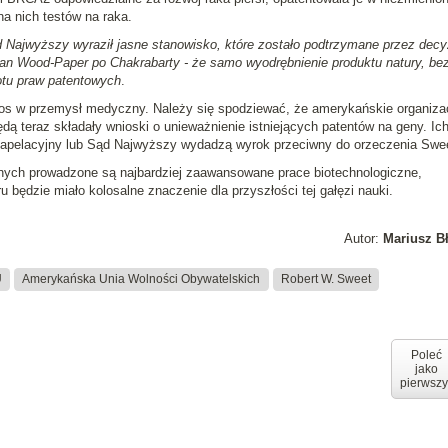
na nich testów na raka.
Najwyższy wyraził jasne stanowisko, które zostało podtrzymane przez decy
can Wood-Paper po Chakrabarty - że samo wyodrębnienie produktu natury, be
iotu praw patentowych
.
os w przemysł medyczny. Należy się spodziewać, że amerykańskie organiza
dą teraz składały wnioski o unieważnienie istniejących patentów na geny. Ic
d apelacyjny lub Sąd Najwyższy wydadzą wyrok przeciwny do orzeczenia Swe
nych prowadzone są najbardziej zaawansowane prace biotechnologiczne,
 będzie miało kolosalne znaczenie dla przyszłości tej gałęzi nauki.
Autor:
Mariusz B
U
Amerykańska Unia Wolności Obywatelskich
Robert W. Sweet
Poleć
jako
pierwszy