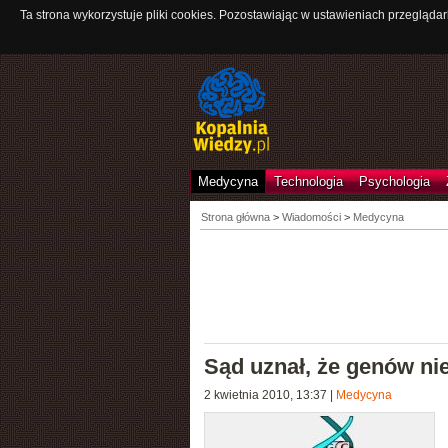
Ta strona wykorzystuje pliki cookies. Pozostawiając w ustawieniach przeglądar
Medycyna
Technologia
Psychologia
Strona główna
>
Wiadomości
>
Medycyna
Sąd uznał, że genów ni
2 kwietnia 2010, 13:37
|
Medycyna