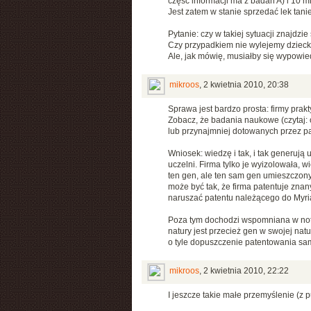
część informacji ma z badań A) i 10 m
Jest zatem w stanie sprzedać lek tanie
Pytanie: czy w takiej sytuacji znajdzi
Czy przypadkiem nie wylejemy dziecka
Ale, jak mówię, musiałby się wypowied
mikroos
,
2 kwietnia 2010, 20:38
Sprawa jest bardzo prosta: firmy prak
Zobacz, że badania naukowe (czytaj:
lub przynajmniej dotowanych przez pań
Wniosek: wiedzę i tak, i tak generują
uczelni. Firma tylko je wyizolowała,
ten gen, ale ten sam gen umieszczon
może być tak, że firma patentuje znan
naruszać patentu należącego do Myri
Poza tym dochodzi wspomniana w notc
natury jest przecież gen w swojej na
o tyle dopuszczenie patentowania sa
mikroos
,
2 kwietnia 2010, 22:22
I jeszcze takie małe przemyślenie (z 