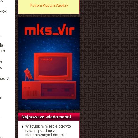
ko
Patroni KopalniWiedzy
yrok
.
ją
ych
h
wo
nad 3
a
Najnowsze wiadomości
-
W etruskim mieście odkryto
rytualną studnię z
nienaruszonymi darami i
ej