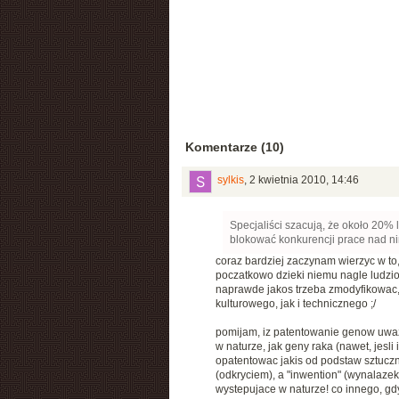
Komentarze (10)
sylkis
,
2 kwietnia 2010, 14:46
Specjaliści szacują, że około 20%
blokować konkurencji prace nad ni
coraz bardziej zaczynam wierzyc w to
poczatkowo dzieki niemu nagle ludzio
naprawde jakos trzeba zmodyfikowac,
kulturowego, jak i technicznego ;/
pomijam, iz patentowanie genow uwaza
w naturze, jak geny raka (nawet, jesl
opatentowac jakis od podstaw sztuczni
(odkryciem), a "inwention" (wynalaze
wystepujace w naturze! co innego, gd