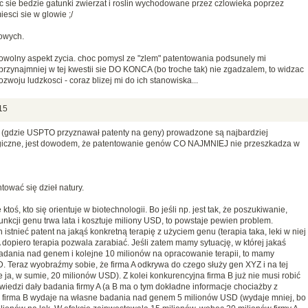
c sie bedzie gatunki zwierzat i roslin wychodowane przez czlowieka poprzez
esci sie w glowie ;/
towych.
owolny aspekt zycia. choc pomysl ze "zlem" patentowania podsunely mi
przynajmniej w tej kwestii sie DO KONCA (bo troche tak) nie zgadzalem, to widzac
zwoju ludzkosci - coraz blizej mi do ich stanowiska...
15
SA (gdzie USPTO przyznawał patenty na geny) prowadzone są najbardziej
iczne, jest dowodem, że patentowanie genów CO NAJMNIEJ nie przeszkadza w
tować się dzieł natury.
toś, kto się orientuje w biotechnologii. Bo jeśli np. jest tak, że poszukiwanie,
unkcji genu trwa lata i kosztuje miliony USD, to powstaje pewien problem.
stnieć patent na jakąś konkretną terapię z użyciem genu (terapia taka, leki w niej
 A dopiero terapia pozwala zarabiać. Jeśli zatem mamy sytuację, w której jakaś
adania nad genem i kolejne 10 milionów na opracowanie terapii, to mamy
. Teraz wyobraźmy sobie, że firma A odkrywa do czego służy gen XYZ i na tej
 ja, w sumie, 20 milionów USD). Z kolei konkurencyjna firma B już nie musi robić
wiedzi dały badania firmy A (a B ma o tym dokładne informacje chociażby z
z firma B wydaje na własne badania nad genem 5 milionów USD (wydaje mniej, bo