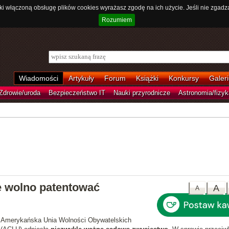
ki włączoną obsługę plików cookies wyrażasz zgodę na ich użycie. Jeśli nie zgadz
Rozumiem
Wiadomości
Artykuły
Forum
Książki
Konkursy
Galeri
Zdrowie/uroda
Bezpieczeństwo IT
Nauki przyrodnicze
Astronomia/fizyk
e wolno patentować
A
A
Amerykańska Unia Wolności Obywatelskich