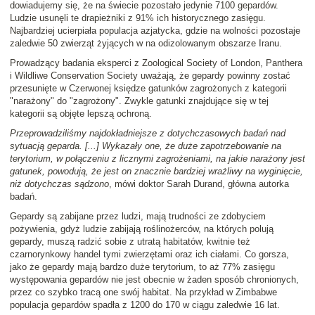
dowiadujemy się, że na świecie pozostało jedynie 7100 gepardów.
Ludzie usunęli te drapieżniki z 91% ich historycznego zasięgu.
Najbardziej ucierpiała populacja azjatycka, gdzie na wolności pozostaje
zaledwie 50 zwierząt żyjących w na odizolowanym obszarze Iranu.
Prowadzący badania eksperci z Zoological Society of London, Panthera
i Wildliwe Conservation Society uważają, że gepardy powinny zostać
przesunięte w Czerwonej księdze gatunków zagrożonych z kategorii
"narażony" do "zagrożony". Zwykle gatunki znajdujące się w tej
kategorii są objęte lepszą ochroną.
Przeprowadziliśmy najdokładniejsze z dotychczasowych badań nad
sytuacją geparda. [...] Wykazały one, że duże zapotrzebowanie na
terytorium, w połączeniu z licznymi zagrożeniami, na jakie narażony jest
gatunek, powodują, że jest on znacznie bardziej wrażliwy na wyginięcie,
niż dotychczas sądzono
, mówi doktor Sarah Durand, główna autorka
badań.
Gepardy są zabijane przez ludzi, mają trudności ze zdobyciem
pożywienia, gdyż ludzie zabijają roślinożerców, na których polują
gepardy, muszą radzić sobie z utratą habitatów, kwitnie też
czarnorynkowy handel tymi zwierzętami oraz ich ciałami. Co gorsza,
jako że gepardy mają bardzo duże terytorium, to aż 77% zasięgu
występowania gepardów nie jest obecnie w żaden sposób chronionych,
przez co szybko tracą one swój habitat. Na przykład w Zimbabwe
populacja gepardów spadła z 1200 do 170 w ciągu zaledwie 16 lat.