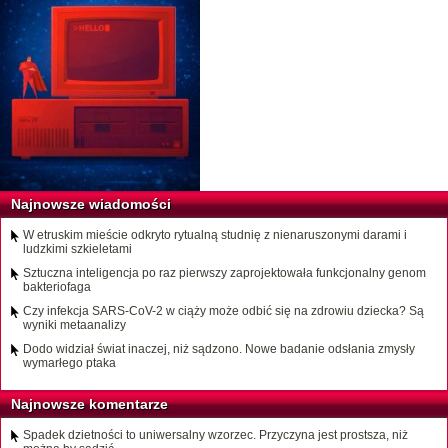
Najnowsze wiadomości
W etruskim mieście odkryto rytualną studnię z nienaruszonymi darami i
ludzkimi szkieletami
Sztuczna inteligencja po raz pierwszy zaprojektowała funkcjonalny genom
bakteriofaga
Czy infekcja SARS-CoV-2 w ciąży może odbić się na zdrowiu dziecka? Są
wyniki metaanalizy
Dodo widział świat inaczej, niż sądzono. Nowe badanie odsłania zmysły
wymarłego ptaka
Najnowsze komentarze
Spadek dzietności to uniwersalny wzorzec. Przyczyna jest prostsza, niż