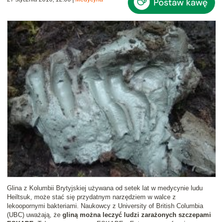
Glina z Kolumbii Brytyjskiej używana od setek lat w medycynie ludu
Heiltsuk, może stać się przydatnym narzędziem w walce z
lekoopornymi bakteriami. Naukowcy z University of British Columbia
(UBC) uważają, że
gliną można leczyć ludzi zarażonych szczepami