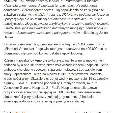
ESKAPE
. Tak zwane szczepy ESKAPE -
Enterococcus faecium,
Klebsiella pneumoniae, Acinetobacter baumannii, Pseudomonas
aeruginosa i Enterobacter species
- są odpowiedzialne za większość
zakażeń szpitalnych w USA.
Infekcje ESKAPE nie poddają się leczeniu
i przyczyniają się do rosnącej śmiertelności w szpitalach. Po 50 lat
nadużywania i złego używania antybiotyków starożytne metody leczenia
i środki bazujące na składnikach naturalnych mogą być nowa bronią w
walce z wieloopornymi szczepami patogenów
- mówi mikrobiolog Julian
Davies.
Złoże wspomnianej gliny znajduje się w odległości 400 kilometrów na
północ od Vancouver. Jego wielkość jest szacowana na 400 000 ton, a
uformowało się ono pod koniec ostatnie epoki lodowej.
Rdzenni mieszkańcy Ameryki wykorzystywali tę glinę w medycynie i
podobno była ona skuteczna przeciwko wrzodziejącemu zapaleniu jelita
grubego, chorobie wrzodowej, zapaleniom stawów i żył, zapaleniom
skóry i oparzeniom. Teraz naukowcy z UBC przeprowadzili badania
właściwości gliny. Okazało się, że jej wodny roztwór zabił 16 szczepów
z grupy ESKAPE. Bakterie pochodziły z różnych źródeł, m.in. z
Vancouver General Hospital, St. Paul's Hospital oraz pilotażowej
oczyszczalni ścieków działającej na UBC. Wobec zaobserwowanej
skuteczności gliny naukowcy zalecają, by rozpocząć badania
zmierzające do wykorzystania jej w praktyce szpitalnej.