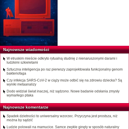
Najnowsze wiadomości
W etruskim mieście odkryto rytualną studnię z nienaruszonymi darami i
ludzkimi szkieletami
Sztuczna inteligencja po raz pierwszy zaprojektowała funkcjonalny genom
bakteriofaga
Czy infekcja SARS-CoV-2 w ciąży może odbić się na zdrowiu dziecka? Są
wyniki metaanalizy
Dodo widział świat inaczej, niż sądzono. Nowe badanie odsłania zmysły
wymarłego ptaka
Najnowsze komentarze
Spadek dzietności to uniwersalny wzorzec. Przyczyna jest prostsza, niż
można by sądzić
Ludzie polowali na mamucice. Samce zwykle ginęły w sposób naturalny