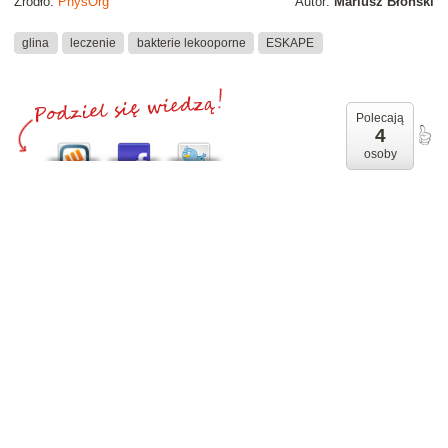
Źródło:
PhysOrg
Autor:
Mariusz Błoński
glina
leczenie
bakterie lekooporne
ESKAPE
Polecają
4
osoby