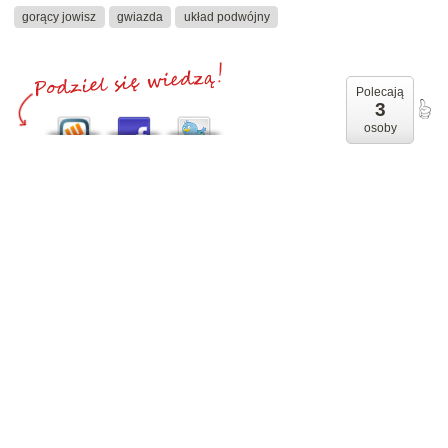
gorący jowisz
gwiazda
układ podwójny
Polecają
3
osoby