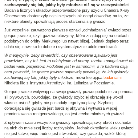
zachowywały się tak, jakby były młodsze niż są w rzeczywistości
.
Badania licznych układów przeprowadzone przy użyciu Chandra X-ray
Observatory dostarczyły najsilniejszych jak dotąd dowodów, na to, że
niektóre planety spowalniają proces starzenia się gwiazd.
Już wcześniej zauważono pierwsze oznaki „odmładzania” gwiazd przez
gorące jowisze, czyli gazowe olbrzymy, które znajdują się na orbitach
podobnych do orbity Merkurego lub nawet bliżej. Jednak dopiero teraz
udało się zjawisko to dobrze i systematycznie udokumentować.
W medycynie, żeby stwierdzić, czy obserwowane zjawisko jest
prawdziwe, czy też jest to odchylenie od normy, trzeba zaangażować do
badań wielu pacjentów. Podobnie jest w astronomii, a te badania dają
nam pewność, że gorące jowisze naprawdę powodują, że ich gwiazdy
zachowują się tak, jakby były młodsze
, mówi kierująca
badaniami
Nikoleta Ilic z Instytutu Astrofizyki im. Leibniza w Poczdamie.
Gorące jowisze wpływają na swoje gwiazdy prawdopodobnie za pomocą
sił pływowych, powodując, że gwiazdy szybciej obracają się wokół
własnej osi niż gdyby nie posiadały tego typu plany. Szybciej
obracająca się gwiazda jest bardziej aktywna i wytwarza więcej
promieniowania rentgenowskiego, co jest cechą młodszych gwiazd.
Z upływem czasu wszystkie gwiazdy spowalniają swój obrót i dochodzi
na nich do mniejszej liczby rozbłysków. Jednak określenie wieku gwiazd
nie jest łatwe, więc trudno jest stwierdzić, czy gwiazda, wokół której