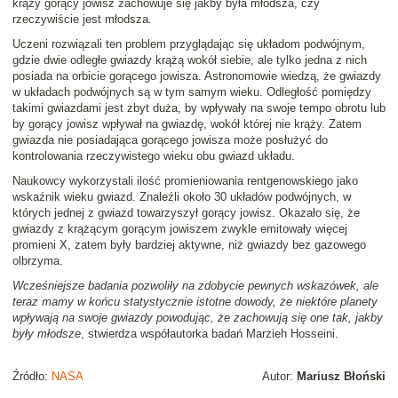
krąży gorący jowisz zachowuje się jakby była młodsza, czy
rzeczywiście jest młodsza.
Uczeni rozwiązali ten problem przyglądając się układom podwójnym,
gdzie dwie odległe gwiazdy krążą wokół siebie, ale tylko jedna z nich
posiada na orbicie gorącego jowisza. Astronomowie wiedzą, że gwiazdy
w układach podwójnych są w tym samym wieku. Odległość pomiędzy
takimi gwiazdami jest zbyt duża, by wpływały na swoje tempo obrotu lub
by gorący jowisz wpływał na gwiazdę, wokół której nie krąży. Zatem
gwiazda nie posiadająca gorącego jowisza może posłużyć do
kontrolowania rzeczywistego wieku obu gwiazd układu.
Naukowcy wykorzystali ilość promieniowania rentgenowskiego jako
wskaźnik wieku gwiazd. Znaleźli około 30 układów podwójnych, w
których jednej z gwiazd towarzyszył gorący jowisz. Okazało się, że
gwiazdy z krążącym gorącym jowiszem zwykle emitowały więcej
promieni X, zatem były bardziej aktywne, niż gwiazdy bez gazowego
olbrzyma.
Wcześniejsze badania pozwoliły na zdobycie pewnych wskazówek, ale
teraz mamy w końcu statystycznie istotne dowody, że niektóre planety
wpływają na swoje gwiazdy powodując, że zachowują się one tak, jakby
były młodsze
, stwierdza współautorka badań Marzieh Hosseini.
Źródło:
NASA
Autor:
Mariusz Błoński