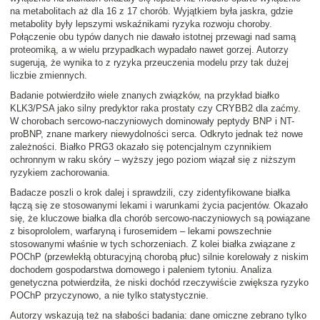
na metabolitach aż dla 16 z 17 chorób. Wyjątkiem była jaskra, gdzie
metabolity były lepszymi wskaźnikami ryzyka rozwoju choroby.
Połączenie obu typów danych nie dawało istotnej przewagi nad samą
proteomiką, a w wielu przypadkach wypadało nawet gorzej. Autorzy
sugerują, że wynika to z ryzyka przeuczenia modelu przy tak dużej
liczbie zmiennych.
Badanie potwierdziło wiele znanych związków, na przykład białko
KLK3/PSA jako silny predyktor raka prostaty czy CRYBB2 dla zaćmy.
W chorobach sercowo-naczyniowych dominowały peptydy BNP i NT-
proBNP, znane markery niewydolności serca. Odkryto jednak też nowe
zależności. Białko PRG3 okazało się potencjalnym czynnikiem
ochronnym w raku skóry – wyższy jego poziom wiązał się z niższym
ryzykiem zachorowania.
Badacze poszli o krok dalej i sprawdzili, czy zidentyfikowane białka
łączą się ze stosowanymi lekami i warunkami życia pacjentów. Okazało
się, że kluczowe białka dla chorób sercowo-naczyniowych są powiązane
z bisoprololem, warfaryną i furosemidem – lekami powszechnie
stosowanymi właśnie w tych schorzeniach. Z kolei białka związane z
POChP (przewlekłą obturacyjną chorobą płuc) silnie korelowały z niskim
dochodem gospodarstwa domowego i paleniem tytoniu. Analiza
genetyczna potwierdziła, że niski dochód rzeczywiście zwiększa ryzyko
POChP przyczynowo, a nie tylko statystycznie.
Autorzy wskazują też na słabości badania: dane omiczne zebrano tylko