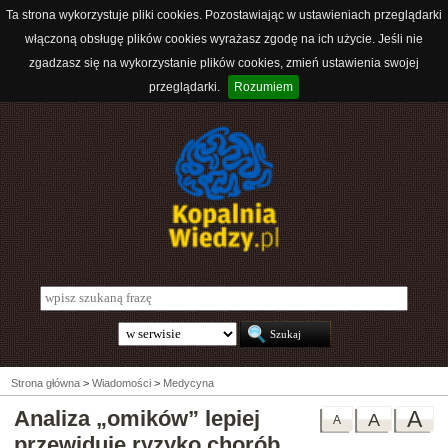
Ta strona wykorzystuje pliki cookies. Pozostawiając w ustawieniach przeglądarki
włączoną obsługę plików cookies wyrażasz zgodę na ich użycie. Jeśli nie
zgadzasz się na wykorzystanie plików cookies, zmień ustawienia swojej
przeglądarki.
Rozumiem
Strona główna
>
Wiadomości
>
Medycyna
Analiza „omików” lepiej
A
A
A
przewiduje ryzyko chorób