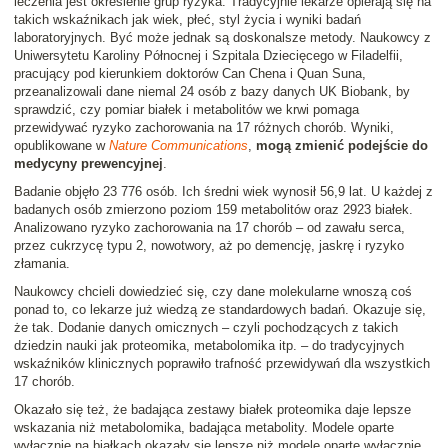
leczenia jest określenie grup ryzyka. Tradycyjnie lekarze opierają się na
takich wskaźnikach jak wiek, płeć, styl życia i wyniki badań
laboratoryjnych. Być może jednak są doskonalsze metody. Naukowcy z
Uniwersytetu Karoliny Północnej i Szpitala Dziecięcego w Filadelfii,
pracujący pod kierunkiem doktorów Can Chena i Quan Suna,
przeanalizowali dane niemal 24 osób z bazy danych UK Biobank, by
sprawdzić, czy pomiar białek i metabolitów we krwi pomaga
przewidywać ryzyko zachorowania na 17 różnych chorób. Wyniki,
opublikowane w
Nature Communications
,
mogą zmienić podejście do
medycyny prewencyjnej
.
Badanie objęło 23 776 osób. Ich średni wiek wynosił 56,9 lat. U każdej z
badanych osób zmierzono poziom 159 metabolitów oraz 2923 białek.
Analizowano ryzyko zachorowania na 17 chorób – od zawału serca,
przez cukrzycę typu 2, nowotwory, aż po demencję, jaskrę i ryzyko
złamania.
Naukowcy chcieli dowiedzieć się, czy dane molekularne wnoszą coś
ponad to, co lekarze już wiedzą ze standardowych badań. Okazuje się,
że tak. Dodanie danych omicznych – czyli pochodzących z takich
dziedzin nauki jak proteomika, metabolomika itp. – do tradycyjnych
wskaźników klinicznych poprawiło trafność przewidywań dla wszystkich
17 chorób.
Okazało się też, że badająca zestawy białek proteomika daje lepsze
wskazania niż metabolomika, badająca metabolity. Modele oparte
wyłącznie na białkach okazały się lepsze niż modele oparte wyłącznie