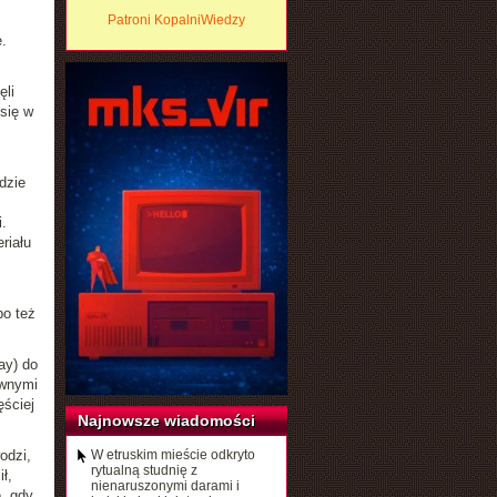
Patroni KopalniWiedzy
.
ęli
się w
dzie
.
riału
bo też
ay) do
ewnymi
ęściej
Najnowsze wiadomości
odzi,
W etruskim mieście odkryto
rytualną studnię z
ł,
nienaruszonymi darami i
, gdy