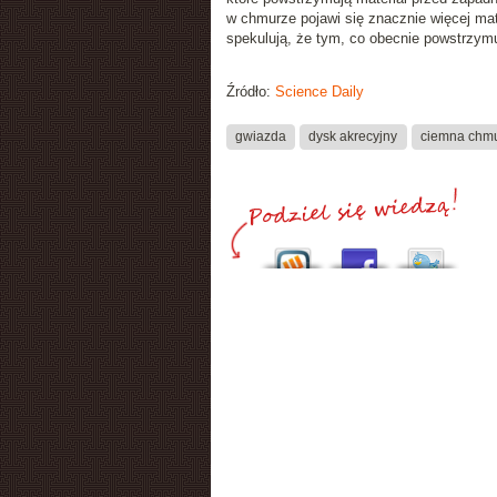
w chmurze pojawi się znacznie więcej ma
spekulują, że tym, co obecnie powstrzymu
Źródło:
Science Daily
gwiazda
dysk akrecyjny
ciemna chmu