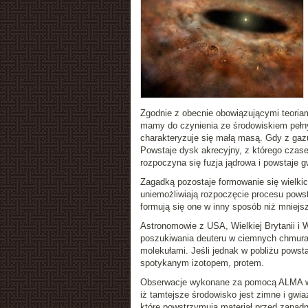
Zgodnie z obecnie obowiązującymi teoriam
mamy do czynienia ze środowiskiem pełnym
charakteryzuje się małą masą. Gdy z gazu 
Powstaje dysk akrecyjny, z którego czase
rozpoczyna się fuzja jądrowa i powstaje g
Zagadką pozostaje formowanie się wielkic
uniemożliwiają rozpoczęcie procesu powsta
formują się one w inny sposób niż mniejs
Astronomowie z USA, Wielkiej Brytanii i 
poszukiwania deuteru w ciemnych chmura
molekułami. Jeśli jednak w pobliżu powsta
spotykanym izotopem, protem.
Obserwacje wykonane za pomocą ALMA wska
iż tamtejsze środowisko jest zimne i gwia
które powstrzymują materiał przed zapadn