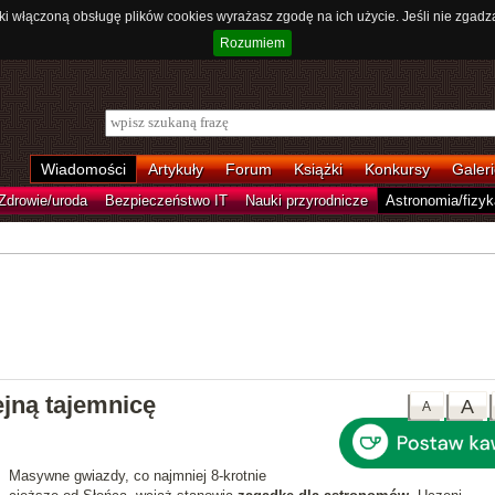
ki włączoną obsługę plików cookies wyrażasz zgodę na ich użycie. Jeśli nie zgadz
Rozumiem
Wiadomości
Artykuły
Forum
Książki
Konkursy
Galeri
Zdrowie/uroda
Bezpieczeństwo IT
Nauki przyrodnicze
Astronomia/fizyk
ejną tajemnicę
A
A
Masywne gwiazdy, co najmniej 8-krotnie