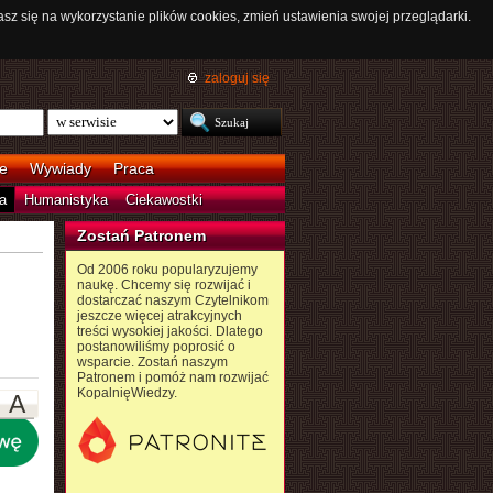
asz się na wykorzystanie plików cookies, zmień ustawienia swojej przeglądarki.
zaloguj się
e
Wywiady
Praca
a
Humanistyka
Ciekawostki
Zostań Patronem
Od 2006 roku popularyzujemy
naukę. Chcemy się rozwijać i
dostarczać naszym Czytelnikom
jeszcze więcej atrakcyjnych
treści wysokiej jakości. Dlatego
postanowiliśmy poprosić o
wsparcie. Zostań naszym
Patronem i pomóż nam rozwijać
KopalnięWiedzy.
A