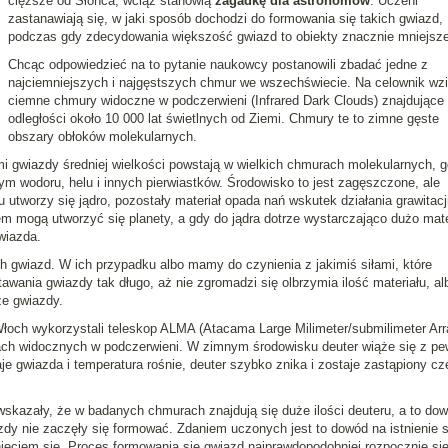
cięższe od Słońca, wciąż stanowią
zagadkę dla astronomów
. Uczeni
zastanawiają się, w jaki sposób dochodzi do formowania się takich gwiazd,
podczas gdy zdecydowania większość gwiazd to obiekty znacznie mniejsze
Chcąc odpowiedzieć na to pytanie naukowcy postanowili zbadać jedne z
najciemniejszych i najgęstszych chmur we wszechświecie. Na celownik wzi
ciemne chmury widoczne w podczerwieni (Infrared Dark Clouds) znajdujące 
odległości około 10 000 lat świetlnych od Ziemi. Chmury te to zimne gęste
obszary obłoków molekularnych.
i gwiazdy średniej wielkości powstają w wielkich chmurach molekularnych, g
 wodoru, helu i innych pierwiastków. Środowisko to jest zagęszczone, ale
utworzy się jądro, pozostały materiał opada nań wskutek działania grawitacji
m mogą utworzyć się planety, a gdy do jądra dotrze wystarczająco dużo mate
wiazda.
h gwiazd. W ich przypadku albo mamy do czynienia z jakimiś siłami, które
wania gwiazdy tak długo, aż nie zgromadzi się olbrzymia ilość materiału, al
ze gwiazdy.
Włoch wykorzystali teleskop ALMA (Atacama Large Milimeter/submilimeter Arr
ch widocznych w podczerwieni. W zimnym środowisku deuter wiąże się z p
je gwiazda i temperatura rośnie, deuter szybko znika i zostaje zastąpiony cz
zały, że w badanych chmurach znajdują się duże ilości deuteru, a to dow
zdy nie zaczęły się formować. Zdaniem uczonych jest to dowód na istnienie si
ięciem się. Proces formowania się gwiazd najprawdopodobniej rozpocznie się