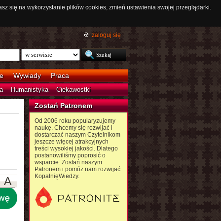
asz się na wykorzystanie plików cookies, zmień ustawienia swojej przeglądarki.
zaloguj się
e
Wywiady
Praca
a
Humanistyka
Ciekawostki
Zostań Patronem
Od 2006 roku popularyzujemy
naukę. Chcemy się rozwijać i
dostarczać naszym Czytelnikom
jeszcze więcej atrakcyjnych
treści wysokiej jakości. Dlatego
postanowiliśmy poprosić o
wsparcie. Zostań naszym
Patronem i pomóż nam rozwijać
KopalnięWiedzy.
A