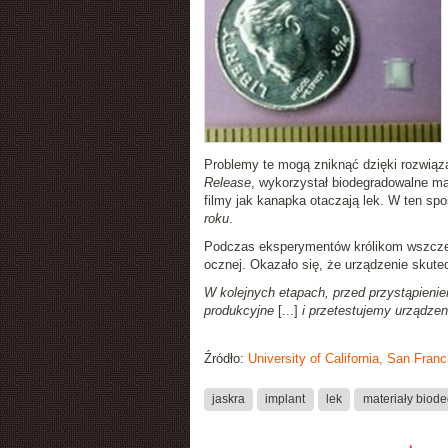
Problemy te mogą zniknąć dzięki rozwiązan
Release
, wykorzystał biodegradowalne mat
filmy jak kanapka otaczają lek. W ten sp
roku
.
Podczas eksperymentów królikom wszczepi
ocznej. Okazało się, że urządzenie skutecz
W kolejnych etapach, przed przystąpienie
produkcyjne
[...]
i przetestujemy urządzen
Źródło:
University of California, San Franc
jaskra
implant
lek
materiały biod