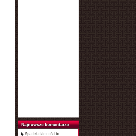
Najnowsze komentarze
Spadek dzietności to