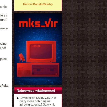
Patroni KopalniWiedzy
e się
ie są
tarsi
o
ciwego
walne
 pół
gałce
ońska
Najnowsze wiadomości
Czy infekcja SARS-CoV-2 w
ciąży może odbić się na
zdrowiu dziecka? Są wyniki