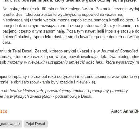
Francisco
powstał implant, który uwalnia w gałce ocznej lek na jaskrę
.
Na jaskrę choruje ok. 60 mln osób z całego świata. Pozornie leczenie wydaj
proste. Jeśli choroba zostanie wychwycona odpowiednio wcześnie,
nieodwracalnej utracie wzroku można zapobiec za pomocą kropli do oczu. N
one jednak idealnym rozwiązaniem. Trzeba je stosować 3 razy dziennie, a s
pacjenci często o tym zapominają. Poza tym nawet jeśli ktoś się stosuje d
zaleceń okulisty. sporo leku dostaje się do krwiobiegu i nie dociera do właś
celu.
iu dr Tejal Desai. Zespół, którego artykuł ukazał się w
Journal of Controlled
eriały, które rozpuszczają się w oku, powoli uwalniając lek. Dwa biodegrado
osób
możemy w niewielkim urządzeniu umieścić ilość leku, która wystarczy na
ono implanty i przez pół roku co tydzień mierzono ciśnienie wewnętrzne w 
nie je obniżało (powikłania były rzadkie i niewielkie).
m do testów klinicznych, przeskalujemy implant, opracujemy procedury
ie na większych zwierzętach
- podsumowuje Desai.
isco
Autor:
Anna Bł
egradowalne
Tejal Desai