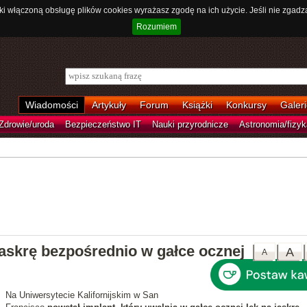
ki włączoną obsługę plików cookies wyrażasz zgodę na ich użycie. Jeśli nie zgadz
Rozumiem
Wiadomości
Artykuły
Forum
Książki
Konkursy
Galeri
Zdrowie/uroda
Bezpieczeństwo IT
Nauki przyrodnicze
Astronomia/fizyk
jaskrę bezpośrednio w gałce ocznej
A
A
Na Uniwersytecie Kalifornijskim w San