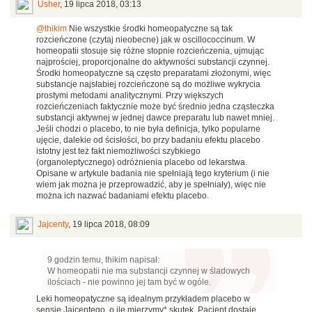
Usher
,
19 lipca 2018, 03:13
@thikim
Nie wszystkie środki homeopatyczne są tak
rozcieńczone (czytaj nieobecne) jak w oscillococcinum. W
homeopatii stosuje się różne stopnie rozcieńczenia, ujmując
najprościej, proporcjonalne do aktywności substancji czynnej.
Środki homeopatyczne są często preparatami złożonymi, więc
substancje najsłabiej rozcieńczone są do możliwe wykrycia
prostymi metodami analitycznymi. Przy większych
rozcieńczeniach faktycznie może być średnio jedna cząsteczka
substancji aktywnej w jednej dawce preparatu lub nawet mniej.
Jeśli chodzi o placebo, to nie była definicja, tylko popularne
ujęcie, dalekie od ścisłości, bo przy badaniu efektu placebo
istotny jest też fakt niemożliwości szybkiego
(organoleptycznego) odróżnienia placebo od lekarstwa.
Opisane w artykule badania nie spełniają tego kryterium (i nie
wiem jak można je przeprowadzić, aby je spełniały), więc nie
można ich nazwać badaniami efektu placebo.
Jajcenty
,
19 lipca 2018, 08:09
9 godzin temu, thikim napisał:
W homeopatii nie ma substancji czynnej w śladowych
ilościach - nie powinno jej tam być w ogóle.
Leki homeopatyczne są idealnym przykładem placebo w
sensie Jajcentego, o ile mierzymy* skutek. Pacjent dostaje