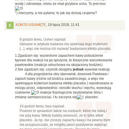
wodę i zdrowieje, mimo że miał grzybice ucha. To jest moc
*) mierzymy, a nie pytamy: to jak się dzisiaj czujemy?
KONTO USUNIĘTE
,
19 lipca 2018, 11:41
8 godzin temu, Usher napisał:
Opisane w artykule badania nie spełniają tego kryterium
(...), więc nie można ich nazwać badaniami efektu placebo.
1.Zgadzam się: wyzwolone zapachem kawy pobudzenie
typowe dla reakcji na jej spożycie, to klasyczne warunkowanie
pawłowskie (reakcja odruchowa na skojarzony bodziec).
2.Nie zgadzam się: czynnik obojętny
jednak
wywołał reakcję.
A dla pogodzenia obu stanowisk: dzwonek Pawłowa i
zapach kawy (różne od bodźca zasadniczego, a więc nie
spełniające kryterium badania efektu placebo ) rejestrowane w
mózgu przez, odpowiednio: ośrodki słuchu i węchu, wywołują
cudownie
reakcje fizjologiczne (wydzielanie śliny i
zmianę samopoczucia). I tu zaczyna się
placebo.
19 godzin temu, bea napisał:
Powinni to sprawdzić także na osobach, które nie lubią i
nie piją kawy. Wtedy byłaby pewność, że to tylko efekt
placebo. Ja np. nie znoszę zapachu kawy i na pewno bym
nie przypuszczała, że mógłby jakoś pozytywnie wpłynąć