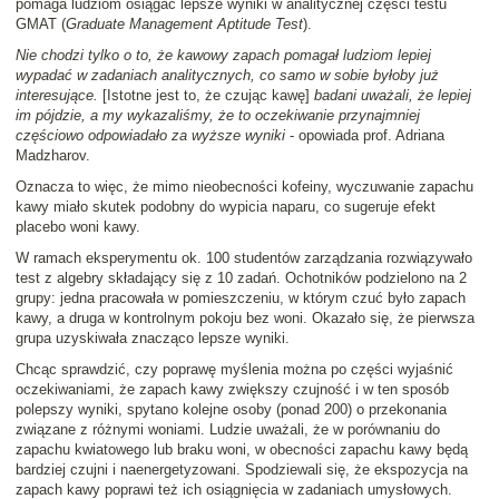
pomaga ludziom osiągać lepsze wyniki w analitycznej części testu
GMAT (
Graduate Management Aptitude Test
).
Nie chodzi tylko o to, że kawowy zapach pomagał ludziom lepiej
wypadać w zadaniach analitycznych, co samo w sobie byłoby już
interesujące.
[Istotne jest to, że czując kawę]
badani uważali, że lepiej
im pójdzie, a my wykazaliśmy, że to oczekiwanie przynajmniej
częściowo odpowiadało za wyższe wyniki
- opowiada prof. Adriana
Madzharov.
Oznacza to więc, że mimo nieobecności kofeiny, wyczuwanie zapachu
kawy miało skutek podobny do wypicia naparu, co sugeruje efekt
placebo woni kawy.
W ramach eksperymentu ok. 100 studentów zarządzania rozwiązywało
test z algebry składający się z 10 zadań. Ochotników podzielono na 2
grupy: jedna pracowała w pomieszczeniu, w którym czuć było zapach
kawy, a druga w kontrolnym pokoju bez woni. Okazało się, że pierwsza
grupa uzyskiwała znacząco lepsze wyniki.
Chcąc sprawdzić, czy poprawę myślenia można po części wyjaśnić
oczekiwaniami, że zapach kawy zwiększy czujność i w ten sposób
polepszy wyniki, spytano kolejne osoby (ponad 200) o przekonania
związane z różnymi woniami. Ludzie uważali, że w porównaniu do
zapachu kwiatowego lub braku woni, w obecności zapachu kawy będą
bardziej czujni i naenergetyzowani. Spodziewali się, że ekspozycja na
zapach kawy poprawi też ich osiągnięcia w zadaniach umysłowych.