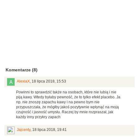
Komentarze (8)
AlexiaX
,
18 lipca 2018, 15:53
Powinni to sprawdzić także na osobach, które nie lubią i nie
piją kawy. Wtedy byłaby pewność, że to tylko efekt placebo. Ja
np. nie znoszę zapachu kawy i na pewno bym nie
przypuszczała, że mógłby jakoś pozytywnie wpłynąć na moją
czujność i jasność umysłu. Raczej by mnie rozpraszał, jak
każdy inny przykry zapach
Jajcenty
,
18 lipca 2018, 19:41