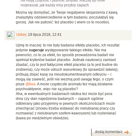
na moją czujność i jasność umysłu. Raczej by mnie
rozpraszał, jak każdy inny przykry zapach
Można się domyślać, że Twoje negatywne skojarzenia z kawą
znalazłyby odzwierciedlenie w tym badaniu: poczułabyś się
gorzej. Jak nie patrzeć: też placebo ( wiem co to nocebo).
Usher
,
19 lipca 2018, 12:41
Ujmę to inaczej: to nie były badania efektu placebo, ich rezultat
jedynie
sugeruje
występowanie takiego efektu. Nie ma
pewności, co to za efekt, bo sposób prowadzenia badań nie
spełniał kryteriów badań placebo. Jednak naukowcy zamiast
zbadać, czy to jest faktycznie efekt placebo (a to jest trudne do
zrobienia), czy może odruch warunkowy (to sprawdzić łatwiej),
próbują zbijać kasę na nieudokumentowanym odkryciu – i
mogą się zawieść, jeśli nie wezmą pod uwagę tego, o czym
pisze
@bea
.
A może cząsteczki aromatu też mają działanie
psychoaktywne, więc nie są placebo?
Aha, w ewentualnych badaniach istotna też może być pora
dnia czy stan najedzenia badanych – zapach ogólnie
odbierany jako
przyjemny w pewnych okolicznościach może
zniechęcać (znowu trzeba wstawać do nielubianej pracy czy
rozmawiać z nielubianym szefem-kawoszem) lub rozleniwiać
(kawa po niedzielnym obiedzie).
dodaj komentarz