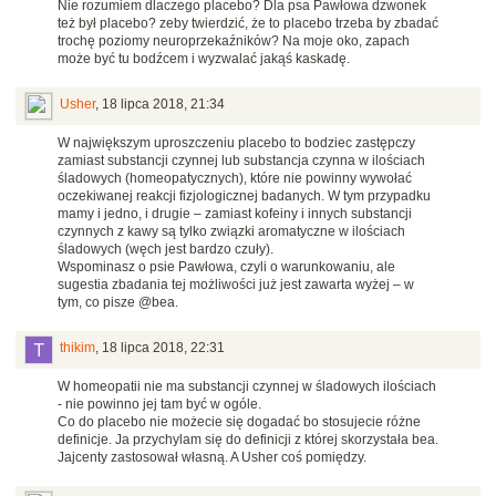
Nie rozumiem dlaczego placebo? Dla psa Pawłowa dzwonek
też był placebo? zeby twierdzić, że to placebo trzeba by zbadać
trochę poziomy neuroprzekaźników? Na moje oko, zapach
może być tu bodźcem i wyzwalać jakąś kaskadę.
Usher
,
18 lipca 2018, 21:34
W największym uproszczeniu placebo to bodziec zastępczy
zamiast substancji czynnej lub substancja czynna w ilościach
śladowych (homeopatycznych), które nie powinny wywołać
oczekiwanej reakcji fizjologicznej badanych. W tym przypadku
mamy i jedno, i drugie – zamiast kofeiny i innych substancji
czynnych z kawy są tylko związki aromatyczne w ilościach
śladowych (węch jest bardzo czuły).
Wspominasz o psie Pawłowa, czyli o warunkowaniu, ale
sugestia zbadania tej możliwości już jest zawarta wyżej – w
tym, co pisze @bea.
thikim
,
18 lipca 2018, 22:31
W homeopatii nie ma substancji czynnej w śladowych ilościach
- nie powinno jej tam być w ogóle.
Co do placebo nie możecie się dogadać bo stosujecie różne
definicje. Ja przychylam się do definicji z której skorzystała bea.
Jajcenty zastosował własną. A Usher coś pomiędzy.