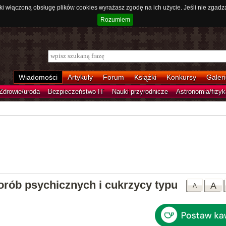
ki włączoną obsługę plików cookies wyrażasz zgodę na ich użycie. Jeśli nie zgadz
Rozumiem
Wiadomości
Artykuły
Forum
Książki
Konkursy
Galeri
Zdrowie/uroda
Bezpieczeństwo IT
Nauki przyrodnicze
Astronomia/fizyk
rób psychicznych i cukrzycy typu
A
A