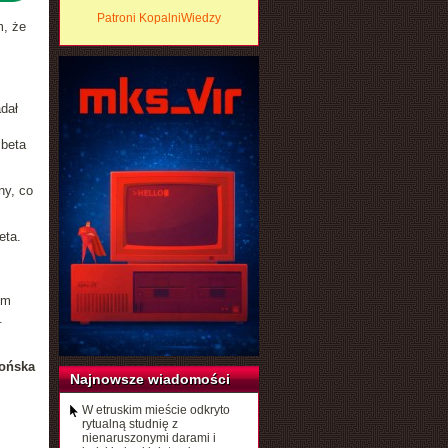
Patroni KopalniWiedzy
, że
dał
 beta
ny, co
eta.
em
.
ońska
Najnowsze wiadomości
W etruskim mieście odkryto
rytualną studnię z
nienaruszonymi darami i