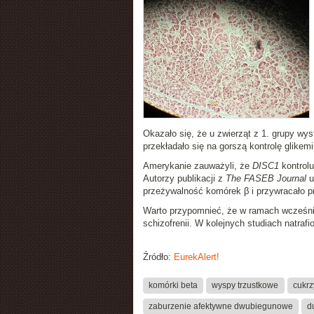
Okazało się, że u zwierząt z 1. grupy wy
przekładało się na gorszą kontrolę glikemii
Amerykanie zauważyli, że
DISC1
kontrolu
Autorzy publikacji z
The FASEB Journal
u
przeżywalność komórek β i przywracało pr
Warto przypomnieć, że w ramach wcześn
schizofrenii. W kolejnych studiach natraf
Źródło:
EurekAlert!
komórki beta
wyspy trzustkowe
cukrz
zaburzenie afektywne dwubiegunowe
d