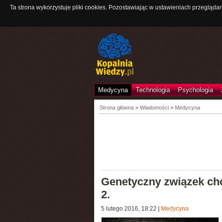
Ta strona wykorzystuje pliki cookies. Pozostawiając w ustawieniach przeglądar
Medycyna
Technologia
Psychologia
Strona główna
>
Wiadomości
>
Medycyna
Genetyczny związek cho
2.
5 lutego 2016, 18:22
|
Medycyna