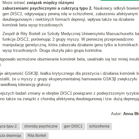
Może istnieć
związek między różnymi
zaburzeniami psychicznymi a cukrzycą typu 2.
Naukowcy odkryli bowiem
gen
DISC1
, odgrywający pewną rolę w schizofrenii, zaburzeniu afektywnym
dwubiegunowym i niektórych formach depresji, wpływa także na działanie
komórek beta wysp trzustkowych.
Zespół dr Rity Bortell ze Szkoły Medycznej Uniwersytetu Massachusetts ba
funkcje
DISC1
, porównując 2 grupy myszy. W pierwszej przeprowadzono
manipulację genetyczną, która zaburzała działanie genu tylko w komórkach
wysp trzustkowych. Druga służyła jako grupa kontrolna.
stępowało wzmożone obumieranie komórek beta, uwalniało się też mniej insuli
.
je aktywność GSK3β, białka krytycznego dla przeżycia i działania komórek b
stalili, że u myszy z grupy eksperymentalnej hamowanie GSK3β zwiększyło
awidłową tolerancję glukozy.
iejszych badań zmiany w obrębie
DISC1
powiązano z podwyższonym ryzyki
iono także na związki z chorobą afektywną dwubiegunową i tzw. dużą depresją
Autor:
Anna Bł
yca typu 2.
choroby psychiczne
gen DISC1
schizofrenia
uża depresja
Rita Bortell