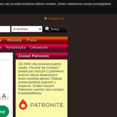
asz się na wykorzystanie plików cookies, zmień ustawienia swojej przeglądarki.
zaloguj się
e
Wywiady
Praca
a
Humanistyka
Ciekawostki
Zostań Patronem
Od 2006 roku popularyzujemy
naukę. Chcemy się rozwijać i
dostarczać naszym Czytelnikom
jeszcze więcej atrakcyjnych
treści wysokiej jakości. Dlatego
postanowiliśmy poprosić o
wsparcie. Zostań naszym
Patronem i pomóż nam rozwijać
KopalnięWiedzy.
A