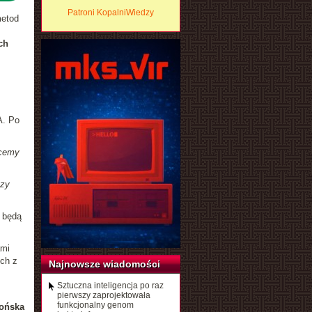
Patroni KopalniWiedzy
metod
ch
A. Po
hcemy
czy
 będą
ami
ch z
Najnowsze wiadomości
Sztuczna inteligencja po raz
pierwszy zaprojektowała
funkcjonalny genom
ońska