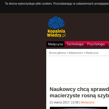
Ta strona wykorzystuje pliki cookies. Pozostawiając w ustawieniach przeglądar
Medycyna
Technologia
Psychologia
Strona główna
>
Wiadomości
>
Medycyna
Naukowcy chcą sprawdz
macierzyste rosną szyb
21 marca 2017, 13:38
|
Medycyna