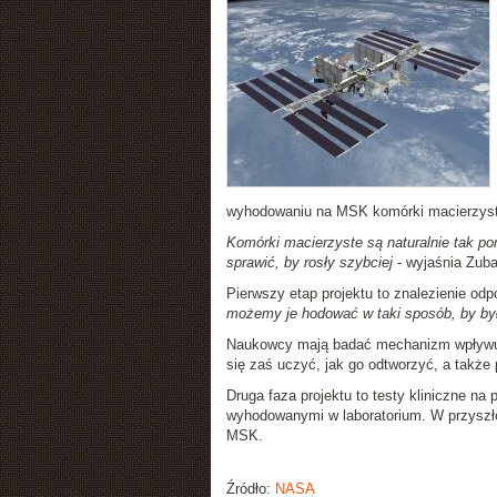
wyhodowaniu na MSK komórki macierzyste
Komórki macierzyste są naturalnie tak po
sprawić, by rosły szybciej
- wyjaśnia Zubai
Pierwszy etap projektu to znalezienie odp
możemy je hodować w taki sposób, by był
Naukowcy mają badać mechanizm wpływu m
się zaś uczyć, jak go odtworzyć, a takż
Druga faza projektu to testy kliniczne n
wyhodowanymi w laboratorium. W przyszł
MSK.
Źródło:
NASA