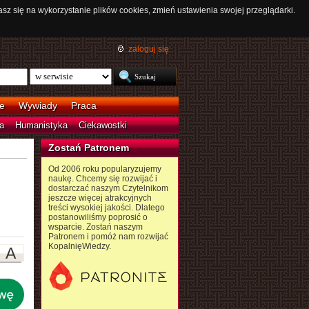
asz się na wykorzystanie plików cookies, zmień ustawienia swojej przeglądarki.
zaloguj się
e
Wywiady
Praca
a
Humanistyka
Ciekawostki
Zostań Patronem
Od 2006 roku popularyzujemy
naukę. Chcemy się rozwijać i
dostarczać naszym Czytelnikom
jeszcze więcej atrakcyjnych
treści wysokiej jakości. Dlatego
postanowiliśmy poprosić o
wsparcie. Zostań naszym
Patronem i pomóż nam rozwijać
KopalnięWiedzy.
A