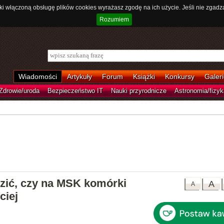
ki włączoną obsługę plików cookies wyrażasz zgodę na ich użycie. Jeśli nie zgadz
Rozumiem
Wiadomości
Artykuły
Forum
Książki
Konkursy
Galeri
Zdrowie/uroda
Bezpieczeństwo IT
Nauki przyrodnicze
Astronomia/fizyk
ić, czy na MSK komórki
A
A
ciej