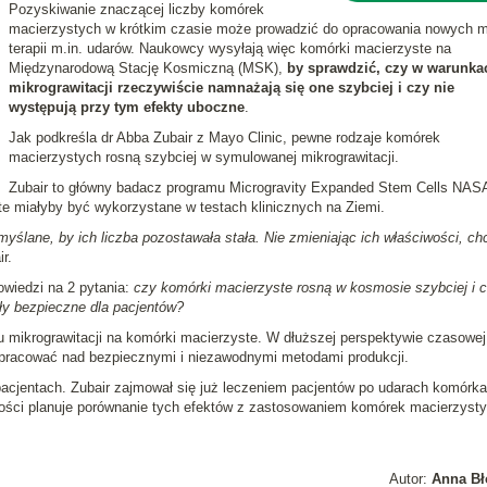
Pozyskiwanie znaczącej liczby komórek
macierzystych w krótkim czasie może prowadzić do opracowania nowych 
terapii m.in. udarów. Naukowcy wysyłają więc komórki macierzyste na
Międzynarodową Stację Kosmiczną (MSK),
by sprawdzić, czy w warunka
mikrograwitacji rzeczywiście namnażają się one szybciej i czy nie
występują przy tym efekty uboczne
.
Jak podkreśla dr Abba Zubair z Mayo Clinic, pewne rodzaje komórek
macierzystych rosną szybciej w symulowanej mikrograwitacji.
Zubair to główny badacz programu Microgravity Expanded Stem Cells NAS
 miałyby być wykorzystane w testach klinicznych na Ziemi.
myślane, by ich liczba pozostawała stała. Nie zmieniając ich właściwości, c
r.
owiedzi na 2 pytania:
czy komórki macierzyste rosną w kosmosie szybciej i 
y bezpieczne dla pacjentów?
ikrograwitacji na komórki macierzyste. W dłuższej perspektywie czasowej
e pracować nad bezpiecznymi i niezawodnymi metodami produkcji.
a pacjentach. Zubair zajmował się już leczeniem pacjentów po udarach komórk
ości planuje porównanie tych efektów z zastosowaniem komórek macierzysty
Autor:
Anna Bł