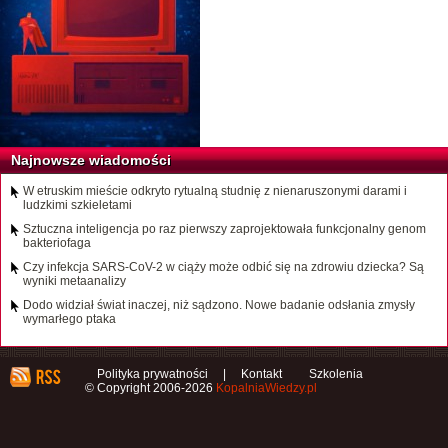
Najnowsze wiadomości
W etruskim mieście odkryto rytualną studnię z nienaruszonymi darami i
ludzkimi szkieletami
Sztuczna inteligencja po raz pierwszy zaprojektowała funkcjonalny genom
bakteriofaga
Czy infekcja SARS-CoV-2 w ciąży może odbić się na zdrowiu dziecka? Są
wyniki metaanalizy
Dodo widział świat inaczej, niż sądzono. Nowe badanie odsłania zmysły
wymarłego ptaka
Polityka prywatności
|
Kontakt
Szkolenia
© Copyright 2006-2026
KopalniaWiedzy.pl