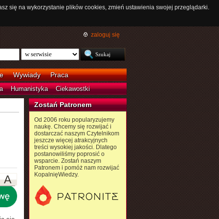
asz się na wykorzystanie plików cookies, zmień ustawienia swojej przeglądarki.
zaloguj się
e
Wywiady
Praca
a
Humanistyka
Ciekawostki
Zostań Patronem
Od 2006 roku popularyzujemy
naukę. Chcemy się rozwijać i
dostarczać naszym Czytelnikom
jeszcze więcej atrakcyjnych
treści wysokiej jakości. Dlatego
postanowiliśmy poprosić o
wsparcie. Zostań naszym
Patronem i pomóż nam rozwijać
KopalnięWiedzy.
A