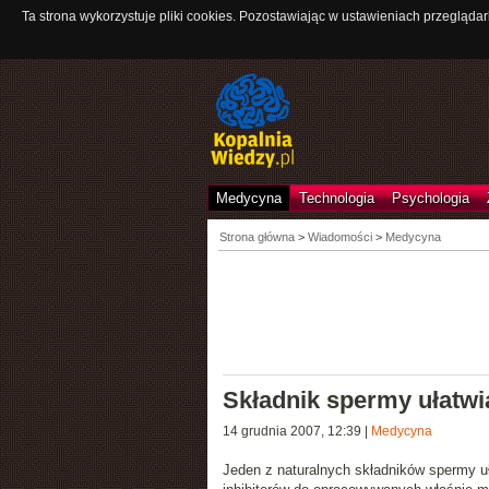
Ta strona wykorzystuje pliki cookies. Pozostawiając w ustawieniach przeglądar
Medycyna
Technologia
Psychologia
Strona główna
>
Wiadomości
>
Medycyna
Składnik spermy ułatwi
14 grudnia 2007, 12:39
|
Medycyna
Jeden z naturalnych składników spermy u