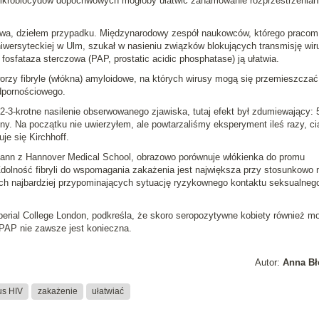
mikrobiocydów dopochwowych mogłoby ułatwić zahamowanie rozprzestrzeniani
bywa, dziełem przypadku. Międzynarodowy zespół naukowców, którego pracom
niwersyteckiej w Ulm, szukał w nasieniu związków blokujących transmisję wir
a fosfataza sterczowa (PAP,
prostatic acidic phosphatase
) ją ułatwia.
worzy fibryle (włókna) amyloidowe, na których wirusy mogą się przemieszczać
dpornościowego.
-krotne nasilenie obserwowanego zjawiska, tutaj efekt był zdumiewający: 5
. Na początku nie uwierzyłem, ale powtarzaliśmy eksperyment ileś razy, ci
je się Kirchhoff.
mann
z Hannover Medical School, obrazowo porównuje włókienka do promu
olność fibryli do wspomagania zakażenia jest największa przy stosunkowo n
ach najbardziej przypominających sytuację ryzykownego kontaktu seksualneg
perial College London, podkreśla, że skoro seropozytywne kobiety również m
AP nie zawsze jest konieczna.
Autor:
Anna Bł
us HIV
zakażenie
ułatwiać