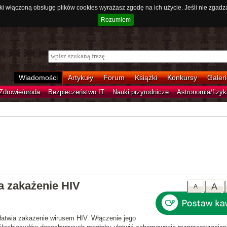
ki włączoną obsługę plików cookies wyrażasz zgodę na ich użycie. Jeśli nie zgadz
Rozumiem
Wiadomości
Artykuły
Forum
Książki
Konkursy
Galeri
Zdrowie/uroda
Bezpieczeństwo IT
Nauki przyrodnicze
Astronomia/fizyk
a zakażenie HIV
A
A
łatwia zakażenie wirusem HIV
. Włączenie jego