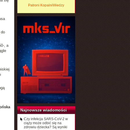
a się
Patroni KopalniWiedzy
usa
 do
0-, a
ągle
iskiej
o
ogą
ońska
Najnowsze wiadomości
Czy infekcja SARS-CoV-2 w
ciąży może odbić się na
zdrowiu dziecka? Są wyniki