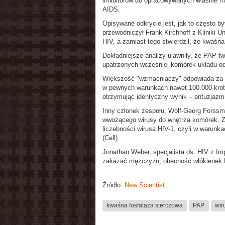
inhibitorów do opracowywanych właśnie 
AIDS.
Opisywane odkrycie jest, jak to często 
przewodniczył
Frank Kirchhoff
z Kliniki U
HIV, a zamiast tego stwierdził, że kwaśn
Dokładniejsze analizy ujawniły, że PAP t
upatrzonych wcześniej komórek układu o
Większość "wzmacniaczy" odpowiada za 2-3
w pewnych warunkach nawet 100.000-krotny
otrzymując identyczny wynik
– entuzjazmu
Inny członek zespołu,
Wolf-Georg Forss
wwożącego wirusy do wnętrza komórek. Zd
liczebności wirusa HIV-1, czyli w warunk
(
Cell
).
Jonathan Weber, specjalista ds. HIV z Im
zakażać mężczyzn, obecność włókienek P
Źródło:
New Scientist
kwaśna fosfataza sterczowa
PAP
wir