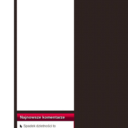
Najnowsze komentarze
Spadek dzietności to