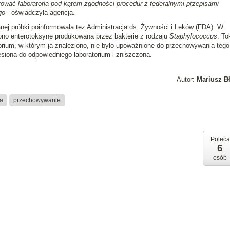
ować laboratoria pod kątem zgodności procedur z federalnymi przepisami
go
- oświadczyła agencja.
nej próbki poinformowała też Administracja ds. Żywności i Leków (FDA). W
iono enterotoksynę produkowaną przez bakterie z rodzaju
Staphylococcus
. To
orium, w którym ją znaleziono, nie było upoważnione do przechowywania tego
esiona do odpowiedniego laboratorium i zniszczona.
Autor:
Mariusz B
a
przechowywanie
Poleca
6
osób