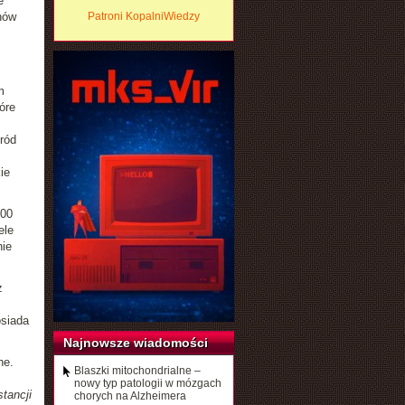
e
nów
Patroni KopalniWiedzy
m
óre
ród
ie
100
ele
nie
z
osiada
Najnowsze wiadomości
ne.
Blaszki mitochondrialne –
nowy typ patologii w mózgach
tancji
chorych na Alzheimera