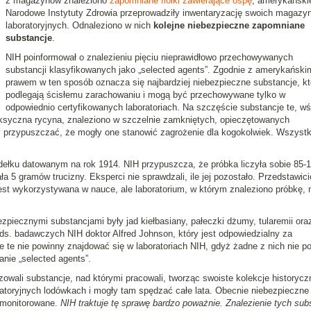
z magazynów znaleziono
zapomniane fiolki zawierające ospę
, amerykański
Narodowe Instytuty Zdrowia przeprowadziły inwentaryzację swoich magazy
laboratoryjnych. Odnaleziono w nich
kolejne niebezpieczne zapomniane
substancje
.
NIH poinformował o znalezieniu pięciu nieprawidłowo przechowywanych
substancji klasyfikowanych jako „selected agents”. Zgodnie z amerykański
prawem w ten sposób oznacza się najbardziej niebezpieczne substancje, kt
podlegają ścisłemu zarachowaniu i mogą być przechowywane tylko w
odpowiednio certyfikowanych laboratoriach. Na szczęście substancje te, wś
toksyczna rycyna, znaleziono w szczelnie zamkniętych, opieczętowanych
 przypuszczać, że mogły one stanowić zagrożenie dla kogokolwiek. Wszystk
łku datowanym na rok 1914. NIH przypuszcza, że próbka liczyła sobie 85-
ła 5 gramów trucizny. Eksperci nie sprawdzali, ile jej pozostało. Przedstawici
est wykorzystywana w nauce, ale laboratorium, w którym znaleziono próbkę, 
zpiecznymi substancjami były jad kiełbasiany, pałeczki dżumy, tularemii ora
 ds. badawczych NIH doktor Alfred Johnson, który jest odpowiedzialny za
e te nie powinny znajdować się w laboratoriach NIH, gdyż żadne z nich nie p
nie „selected agents”.
owali substancje, nad którymi pracowali, tworząc swoiste kolekcje historycz
oratoryjnych lodówkach i mogły tam spędzać całe lata. Obecnie niebezpieczne
i monitorowane.
NIH traktuje tę sprawę bardzo poważnie. Znalezienie tych subs