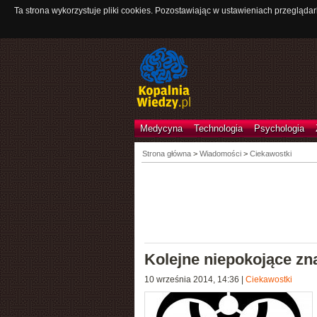
Ta strona wykorzystuje pliki cookies. Pozostawiając w ustawieniach przeglądar
Medycyna
Technologia
Psychologia
Strona główna
>
Wiadomości
>
Ciekawostki
Kolejne niepokojące zna
10 września 2014, 14:36
|
Ciekawostki