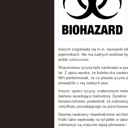
których znajdowała się m.in. niezwykle 
pojemnikach. Nie ma żadnych podstaw by
próbki zniszczono.
Wspomniana rycyna była zamknięta w pude
lat. Z opisu wynika, że buteleczka zawiera
NIH poinformowali, że co prawda rycyna j
prowadziło z nią żadnych prac.
Innymi, oprócz rycyny, znalezionymi niebe
bakterie wywołujące melioidozę. Dyrektor
bezpieczeństwo, powiedział, że substancj
certyfikatu pozwalającego na przechowywa
Dawniej naukowcy niejednokrotnie archiwiz
Fiolki takie wędrowały na tył półek w lab
substancje są znacznie lepiej pilnowane 