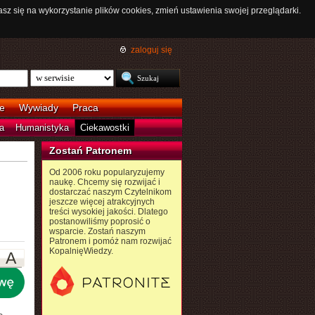
asz się na wykorzystanie plików cookies, zmień ustawienia swojej przeglądarki.
zaloguj się
e
Wywiady
Praca
a
Humanistyka
Ciekawostki
Zostań Patronem
Od 2006 roku popularyzujemy
naukę. Chcemy się rozwijać i
dostarczać naszym Czytelnikom
jeszcze więcej atrakcyjnych
treści wysokiej jakości. Dlatego
postanowiliśmy poprosić o
wsparcie. Zostań naszym
Patronem i pomóż nam rozwijać
KopalnięWiedzy.
A