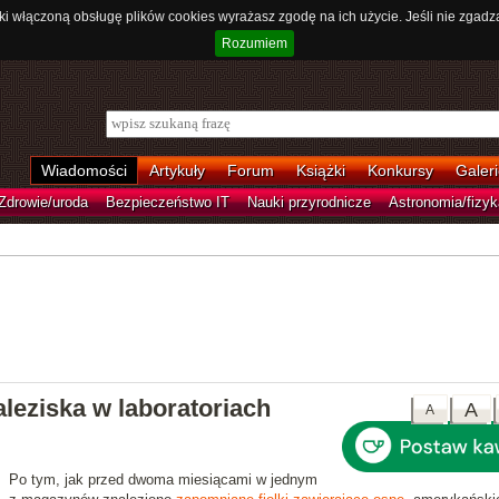
ki włączoną obsługę plików cookies wyrażasz zgodę na ich użycie. Jeśli nie zgadz
Rozumiem
Wiadomości
Artykuły
Forum
Książki
Konkursy
Galeri
Zdrowie/uroda
Bezpieczeństwo IT
Nauki przyrodnicze
Astronomia/fizyk
leziska w laboratoriach
A
A
Po tym, jak przed dwoma miesiącami w jednym