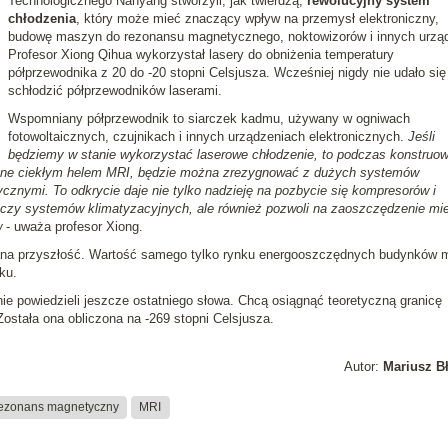
Technologicznego Nanyang stworzyli, jak twierdzą,
rewolucyjny system
chłodzenia
, który może mieć znaczący wpływ na przemysł elektroniczny,
budowę maszyn do rezonansu magnetycznego, noktowizorów i innych urzą
Profesor Xiong Qihua wykorzystał lasery do obniżenia temperatury
półprzewodnika z 20 do -20 stopni Celsjusza. Wcześniej nigdy nie udało się
schłodzić półprzewodników laserami.
Wspomniany półprzewodnik to siarczek kadmu, używany w ogniwach
fotowoltaicznych, czujnikach i innych urządzeniach elektronicznych.
Jeśli
będziemy w stanie wykorzystać laserowe chłodzenie, to podczas konstruow
zone ciekłym helem MRI, będzie można zrezygnować z dużych systemów
ycznymi. To odkrycie daje nie tylko nadzieję na pozbycie się kompresorów i
czy systemów klimatyzacyjnych, ale również pozwoli na zaoszczędzenie mie
w
- uważa profesor Xiong.
ana przyszłość. Wartość samego tylko rynku energooszczędnych budynków 
ku.
nie powiedzieli jeszcze ostatniego słowa. Chcą osiągnąć teoretyczną granicę
ostała ona obliczona na -269 stopni Celsjusza.
Autor:
Mariusz B
ezonans magnetyczny
MRI