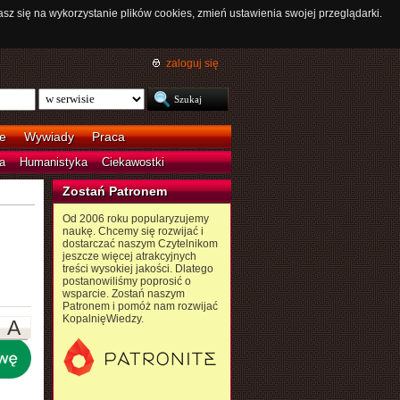
asz się na wykorzystanie plików cookies, zmień ustawienia swojej przeglądarki.
zaloguj się
e
Wywiady
Praca
a
Humanistyka
Ciekawostki
Zostań Patronem
Od 2006 roku popularyzujemy
naukę. Chcemy się rozwijać i
dostarczać naszym Czytelnikom
jeszcze więcej atrakcyjnych
treści wysokiej jakości. Dlatego
postanowiliśmy poprosić o
wsparcie. Zostań naszym
Patronem i pomóż nam rozwijać
KopalnięWiedzy.
A