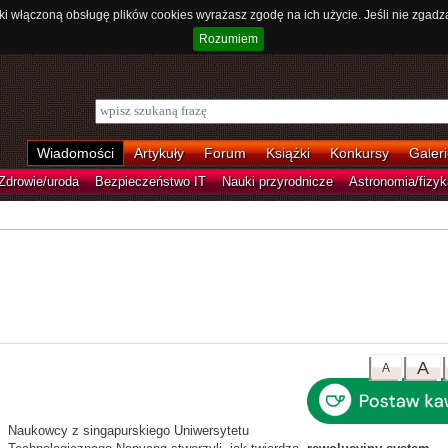
ki włączoną obsługę plików cookies wyrażasz zgodę na ich użycie. Jeśli nie zgadz
Rozumiem
Wiadomości
Artykuły
Forum
Książki
Konkursy
Galeri
Zdrowie/uroda
Bezpieczeństwo IT
Nauki przyrodnicze
Astronomia/fizyk
A
A
Naukowcy z singapurskiego Uniwersytetu