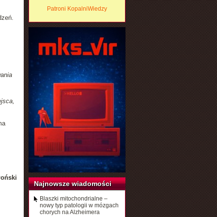
Patroni KopalniWiedzy
dzeń.
ania
jsca,
ma
łoński
Najnowsze wiadomości
Blaszki mitochondrialne –
nowy typ patologii w mózgach
chorych na Alzheimera