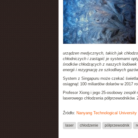
urządzen medycznych, takich jak chłod
chłodniczych i zastąpić je systemami opt
środków chłodzących z naszych lodówek 
energii i rezygnację ze szkodliwych gazó
System z Singapuru może czekać świetl
osiągnąć 100 miliardów dolarów w 2017 ro
Profesor Xiong i jego 25-osobowy zespół 
laserowego chłodzenia półprzewodników. Z
Źródło:
Nanyang Technological University
laser
chłodzenie
półprzewodnik
r