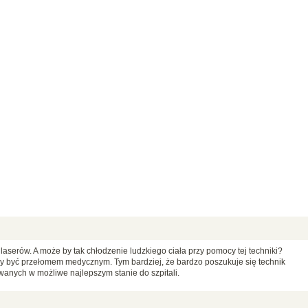
aserów. A może by tak chłodzenie ludzkiego ciała przy pomocy tej techniki?
 być przełomem medycznym. Tym bardziej, że bardzo poszukuje się technik
anych w możliwe najlepszym stanie do szpitali.