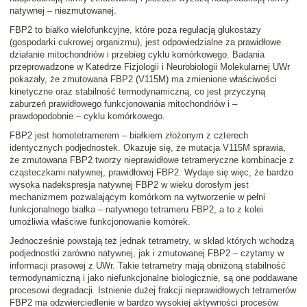
natywnej – niezmutowanej.
FBP2 to białko wielofunkcyjne, które poza regulacją glukostazy
(gospodarki cukrowej organizmu), jest odpowiedzialne za prawidłowe
działanie mitochondriów i przebieg cyklu komórkowego. Badania
przeprowadzone w Katedrze Fizjologii i Neurobiologii Molekularnej UWr
pokazały, że zmutowana FBP2 (V115M) ma zmienione właściwości
kinetyczne oraz stabilność termodynamiczną, co jest przyczyną
zaburzeń prawidłowego funkcjonowania mitochondriów i –
prawdopodobnie – cyklu komórkowego.
FBP2 jest homotetramerem – białkiem złożonym z czterech
identycznych podjednostek. Okazuje się, że mutacja V115M sprawia,
że zmutowana FBP2 tworzy nieprawidłowe tetrameryczne kombinacje z
cząsteczkami natywnej, prawidłowej FBP2. Wydaje się więc, że bardzo
wysoka nadekspresja natywnej FBP2 w wieku dorosłym jest
mechanizmem pozwalającym komórkom na wytworzenie w pełni
funkcjonalnego białka – natywnego tetrameru FBP2, a to z kolei
umożliwia właściwe funkcjonowanie komórek.
Jednocześnie powstają też jednak tetrametry, w skład których wchodzą
podjednostki zarówno natywnej, jak i zmutowanej FBP2 – czytamy w
informacji prasowej z UWr. Takie tetrametry mają obniżoną stabilność
termodynamiczną i jako niefunkcjonalne biologicznie, są one poddawane
procesowi degradacji. Istnienie dużej frakcji nieprawidłowych tetramerów
FBP2 ma odzwierciedlenie w bardzo wysokiej aktywności procesów