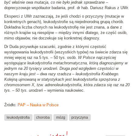
być właśnie owa mutacja, co nie było jednak sprawdzane
–
doprecyzowuje współautor badania, prof. dr hab. Dariusz Rakus z UWr.
Eksperci z UWr zaznaczają, że jeśli chodzi o przyczyny (mutacje w
konkretnych genach), leukodystrofie są niejednorodną grupą chorób.
Dokładna liczba chorych na leukodystrofię nie jest znana, a dane z
różnych krajów są niespójne – między innymi dlatego, że część osób,
mimo objawów, nie doczekuje się konkretnej diagnozy.
Dr Duda przywołuje szacunki, zgodnie z którymi częstość
występowania leukodystrofii (wszystkich typów) na świecie zdarza się
mniej więcej raz na 5 tys. – 50 tys. osób.
W Polsce najczęściej
występujące leukodystrofia metachromatyczna, którą diagnozujemy w
jednym na 20 tysięcy urodzeń. Druga pod względem częstości w
naszym kraju jest – dwa razy rzadsza – leukodystrofia Krabbego.
Kolejną ujmowaną w statystykach jest leukodystorfia sprzężona z
chromosomem X, tzw. adrenoleukodystrofia, która zdarza się raz na 20
tys. – 50 tys. urodzeń
– wymienia naukowiec.
Źródło:
PAP – Nauka w Polsce
leukodystrofia
choroba
mózg
przyczyna