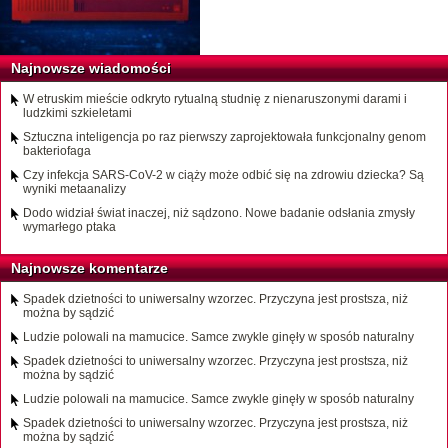
Najnowsze wiadomości
W etruskim mieście odkryto rytualną studnię z nienaruszonymi darami i
ludzkimi szkieletami
Sztuczna inteligencja po raz pierwszy zaprojektowała funkcjonalny genom
bakteriofaga
Czy infekcja SARS-CoV-2 w ciąży może odbić się na zdrowiu dziecka? Są
wyniki metaanalizy
Dodo widział świat inaczej, niż sądzono. Nowe badanie odsłania zmysły
wymarłego ptaka
Najnowsze komentarze
Spadek dzietności to uniwersalny wzorzec. Przyczyna jest prostsza, niż
można by sądzić
Ludzie polowali na mamucice. Samce zwykle ginęły w sposób naturalny
Spadek dzietności to uniwersalny wzorzec. Przyczyna jest prostsza, niż
można by sądzić
Ludzie polowali na mamucice. Samce zwykle ginęły w sposób naturalny
Spadek dzietności to uniwersalny wzorzec. Przyczyna jest prostsza, niż
można by sądzić