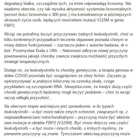
degradacji białka, szczególnie tych, za które odpowiadają lizosomy. Nie
wiadomo obecnie, czy tak wysoka aktywność systemów lizosomalnych
(wzrost ilości lizosomów o 300 proc.) ma konsekwencje w późniejszych
okresach życia osób, będących nosicielami mutacji V115M w genie
FBP2.
Wciąż nie potrafimy leczyć przyczynowo żadnych leukodystrofii, choć w
kilku konkretnych przypadkach leczenie objawowe pozwala chorym w
miarę dobrze funkcjonować – zaznacza jeden z autorów badania, dr n.
biol. Przemysław Duda z UWr. – Natomiast odkrycie nowej przyczyny
powstawania jakiejś choroby zawsze zwiększa możliwość przyszłych
strategii terapeutycznych.
Dodaje on, że leukodystrofie to choroby genetyczne,
a terapia genowa w
dobie COVID przestała być osiągnięciem ze sfery fiction. Zaczęto ją
wykorzystywać w praktyce klinicznej na szeroką skalę, czego
przykładem są szczepionki RNA. Niewykluczone, że kiedyś dużą część
chorób genetycznych będziemy mogli leczyć podobnie – choć to wciąż
raczej odległa przyszłość
.
Na obecnym etapie ważniejsze jest sprawdzenie, w ilu typach
leukodystrofii – a być może także innych schorzeń, związanych np. z
nieprawidłowościami mitochondrialnymi – przyczyną może być właśnie
owa mutacja w obrębie FBP2 (V115M). Być może dotyczy ona części
leukodystrofii – a być może i innych chorób, o których myślimy, że
pierwotne przyczyny są znane. Tymczasem właściwą przyczyną może