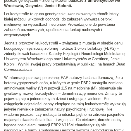
podłoże genetyczne – zidentyfikowali
badacze z uniwersytetów we
Wrocławiu, Getyndze, Jenie i Kolonii.
Leukodystrofie to grupa genetycznie uwarunkowanych chorób istoty
białej mózgu, w których dochodzi do zaburzeń wytwarza osłonki
mielinowej na wypustkach neuronów. Prowadzą one do powstania
zaburzeń poznawczych, upośledzenia funkcji ruchowych i
wegetatywnych.
Jedną z przyczyn leukodystrofii – związaną z mutacją w obrębie genu
kodującego mięśniową izoformę fruktozo 1,6–bisfosfatazy (FBP2) –
zidentyfikowali badacze z Katedry Fizjologii i Neurobiologii Molekularnej
Uniwersytetu Wrocławskiego oraz Uniwersytetów w Goettinen, Jenie i
Kolonii. Wyniki swojej pracy przedstawiają w publikacji na łamach
Brain
Communications
.
W informacji prasowej przesłanej PAP autorzy badania tłumaczą, że u
heterozygotycznych osób, u których w genie FBP2 nastąpiła zamiana
aminokwasu waliny (V) w pozycji 115 na metioninę (M), obserwuje się
gwałtowny rozwój leukodystrofii – demielinizację neuronów. Zmiany te
pojawiają się u jednorocznych dzieci i ustępują z wiekiem. Po
osiągnięciu dojrzałości osoby cierpiące na taką leukodystrofię wykazują
jedynie niewielkie zaburzenia natury psychicznej i ruchowej. Nie
wiadomo jeszcze, czy mutacja ta odciska piętno na zdrowiu pacjentów
mających dwadzieścia kilka – i więcej lat. Co ciekawe, dorosłe osoby
będące nosicielami mutacji FBP2 V115M charakteryzują się
nadprodukcją formy zmutowanej i jeszcze wyższą nadprodukcją formy