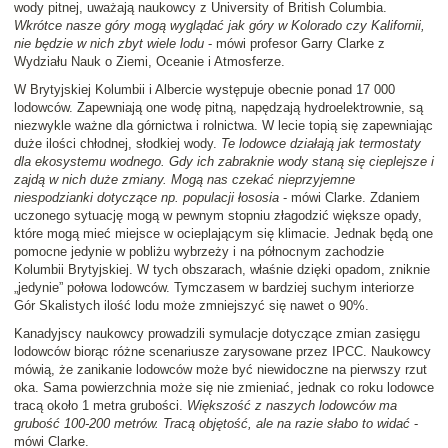
wody pitnej, uważają naukowcy z University of British Columbia.
Wkrótce nasze góry mogą wyglądać jak góry w Kolorado czy Kalifornii,
nie będzie w nich zbyt wiele lodu
- mówi profesor Garry Clarke z
Wydziału Nauk o Ziemi, Oceanie i Atmosferze.
W Brytyjskiej Kolumbii i Albercie występuje obecnie ponad 17 000
lodowców. Zapewniają one wodę pitną, napędzają hydroelektrownie, są
niezwykle ważne dla górnictwa i rolnictwa. W lecie topią się zapewniając
duże ilości chłodnej, słodkiej wody.
Te lodowce działają jak termostaty
dla ekosystemu wodnego. Gdy ich zabraknie wody staną się cieplejsze i
zajdą w nich duże zmiany. Mogą nas czekać nieprzyjemne
niespodzianki dotyczące np. populacji łososia
- mówi Clarke. Zdaniem
uczonego sytuację mogą w pewnym stopniu złagodzić większe opady,
które mogą mieć miejsce w ocieplającym się klimacie. Jednak będą one
pomocne jedynie w pobliżu wybrzeży i na północnym zachodzie
Kolumbii Brytyjskiej. W tych obszarach, właśnie dzięki opadom, zniknie
„jedynie” połowa lodowców. Tymczasem w bardziej suchym interiorze
Gór Skalistych ilość lodu może zmniejszyć się nawet o 90%.
Kanadyjscy naukowcy prowadzili symulacje dotyczące zmian zasięgu
lodowców biorąc różne scenariusze zarysowane przez IPCC. Naukowcy
mówią, że zanikanie lodowców może być niewidoczne na pierwszy rzut
oka. Sama powierzchnia może się nie zmieniać, jednak co roku lodowce
tracą około 1 metra grubości.
Większość z naszych lodowców ma
grubość 100-200 metrów. Tracą objętość, ale na razie słabo to widać
-
mówi Clarke.