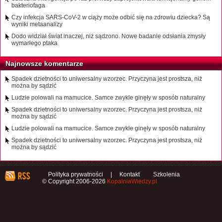
bakteriofaga
Czy infekcja SARS-CoV-2 w ciąży może odbić się na zdrowiu dziecka? Są
wyniki metaanalizy
Dodo widział świat inaczej, niż sądzono. Nowe badanie odsłania zmysły
wymarłego ptaka
Najnowsze komentarze
Spadek dzietności to uniwersalny wzorzec. Przyczyna jest prostsza, niż
można by sądzić
Ludzie polowali na mamucice. Samce zwykle ginęły w sposób naturalny
Spadek dzietności to uniwersalny wzorzec. Przyczyna jest prostsza, niż
można by sądzić
Ludzie polowali na mamucice. Samce zwykle ginęły w sposób naturalny
Spadek dzietności to uniwersalny wzorzec. Przyczyna jest prostsza, niż
można by sądzić
Polityka prywatności
|
Kontakt
Szkolenia
© Copyright 2006-2026
KopalniaWiedzy.pl