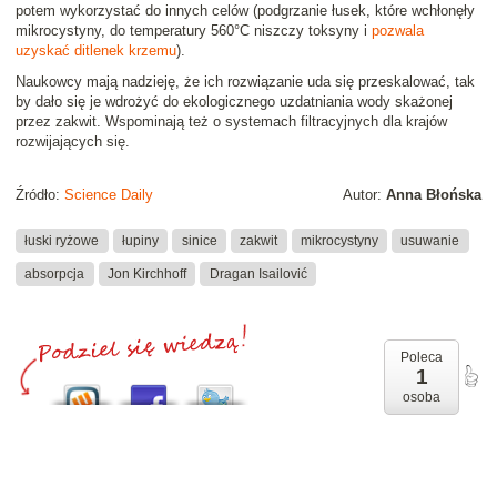
potem wykorzystać do innych celów (podgrzanie łusek, które wchłonęły
mikrocystyny, do temperatury 560°C niszczy toksyny i
pozwala
uzyskać ditlenek krzemu
).
Naukowcy mają nadzieję, że ich rozwiązanie uda się przeskalować, tak
by dało się je wdrożyć do ekologicznego uzdatniania wody skażonej
przez zakwit. Wspominają też o systemach filtracyjnych dla krajów
rozwijających się.
Źródło:
Science Daily
Autor:
Anna Błońska
łuski ryżowe
łupiny
sinice
zakwit
mikrocystyny
usuwanie
absorpcja
Jon Kirchhoff
Dragan Isailović
Poleca
1
osoba