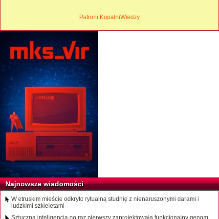
Patroni KopalniWiedzy
Najnowsze wiadomości
W etruskim mieście odkryto rytualną studnię z nienaruszonymi darami i
ludzkimi szkieletami
Sztuczna inteligencja po raz pierwszy zaprojektowała funkcjonalny genom