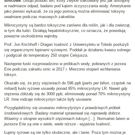
sinicowe
. Dotąd produkt ten, który zwykle traktowany jest jak dostępny
w nadmiarze odpad, badano pod kątem oczyszczania wody. Amerykanie
jako pierwsi wykazali, że za jego pomocą można eliminować toksyny
uwalniane podczas masowych zakwitów.
Mikrocystyny są bardzo toksyczne zarówno dla roślin, jak i dla zwierząt,
w tym dla ludzi. Działają hepatotoksycznie, co oznacza, że powodują
poważne uszkodzenia wątroby.
Prof. Jon Kirchhoff i Dragan Isailović z Uniwersytetu w Toledo posłużyli
się organicznymi łupinami ryżowymi. Poddali je działaniu kwasu solnego
i podgrzali do temperatury 250 stopni Celsjusza.
Następnie łuski rozprowadzono w próbkach wody, pobranych z jeziora
Erie podczas zakwitu sinic w 2017 r. Mierzono stopień wchłaniania
toksyn.
Okazało się, że przy stężeniach do 596 ppb (
parts per bilion
, cząstek na
miliard) łuski ryżowe usuwały ponad 95% mikrocystyny LR. Nawet gdy
stężenia zbliżały się do 3000 ppb, eliminowały ponad 70% mikrocystyny
LR. Inne rodzaje mikrocystyn także były usuwane.
Przyglądaliśmy się usuwaniu mikrocytystyn z prawdziwych próbek
środowiskowych. Badany materiał sprawował się naprawdę dobrze.
Mówimy o skrajnie wysokich stężeniach toksyn
[...].
Normalnie latem w
jeziorze Erie są one o wiele, wiele niższe
- wyjaśnia Isailović.
Łupiny ryżowe są nie tylko skuteczne, ale i tanie. Poza tym można je