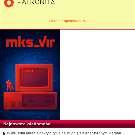
Patroni KopalniWiedzy
Najnowsze wiadomości
W etruskim mieście odkryto rytualną studnię z nienaruszonymi darami i