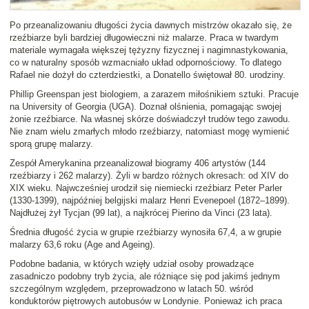
Po przeanalizowaniu długości życia dawnych mistrzów okazało się, że
rzeźbiarze byli bardziej długowieczni niż malarze
. Praca w twardym
materiale wymagała większej tężyzny fizycznej i nagimnastykowania,
co w naturalny sposób wzmacniało układ odpornościowy. To dlatego
Rafael nie dożył do czterdziestki, a Donatello świętował 80. urodziny.
Phillip Greenspan
jest biologiem, a zarazem miłośnikiem sztuki. Pracuje
na University of Georgia (UGA). Doznał olśnienia, pomagając swojej
żonie rzeźbiarce. Na własnej skórze doświadczył trudów tego zawodu.
Nie znam wielu zmarłych młodo rzeźbiarzy, natomiast mogę wymienić
sporą grupę malarzy
.
Zespół Amerykanina przeanalizował
biogramy 406 artystów
(144
rzeźbiarzy i 262 malarzy). Żyli w bardzo różnych okresach: od XIV do
XIX wieku. Najwcześniej urodził się niemiecki rzeźbiarz Peter Parler
(1330-1399), najpóźniej belgijski malarz Henri Evenepoel (1872–1899).
Najdłużej żył Tycjan (99 lat), a najkrócej Pierino da Vinci (23 lata).
Średnia długość życia w grupie rzeźbiarzy wynosiła 67,4, a w grupie
malarzy 63,6 roku
(
Age and Ageing
).
Podobne badania, w których wzięły udział osoby prowadzące
zasadniczo podobny tryb życia, ale różniące się pod jakimś jednym
szczególnym względem, przeprowadzono w latach 50. wśród
konduktorów piętrowych autobusów w Londynie. Ponieważ ich praca