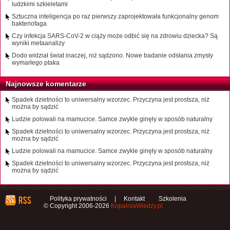
ludzkimi szkieletami
Sztuczna inteligencja po raz pierwszy zaprojektowała funkcjonalny genom
bakteriofaga
Czy infekcja SARS-CoV-2 w ciąży może odbić się na zdrowiu dziecka? Są
wyniki metaanalizy
Dodo widział świat inaczej, niż sądzono. Nowe badanie odsłania zmysły
wymarłego ptaka
Najnowsze komentarze
Spadek dzietności to uniwersalny wzorzec. Przyczyna jest prostsza, niż
można by sądzić
Ludzie polowali na mamucice. Samce zwykle ginęły w sposób naturalny
Spadek dzietności to uniwersalny wzorzec. Przyczyna jest prostsza, niż
można by sądzić
Ludzie polowali na mamucice. Samce zwykle ginęły w sposób naturalny
Spadek dzietności to uniwersalny wzorzec. Przyczyna jest prostsza, niż
można by sądzić
Polityka prywatności
|
Kontakt
Szkolenia
© Copyright 2006-2026
KopalniaWiedzy.pl