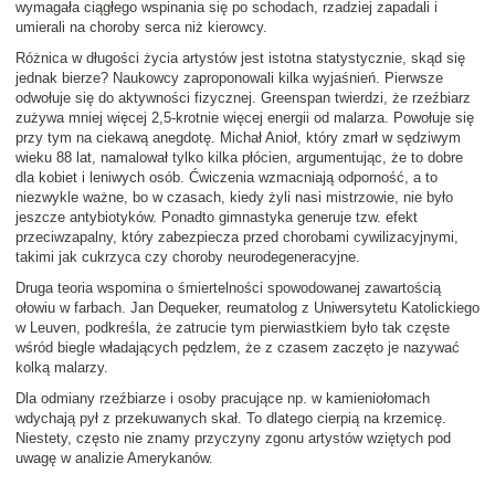
wymagała ciągłego wspinania się po schodach, rzadziej zapadali i
umierali na choroby serca niż kierowcy.
Różnica w długości życia artystów jest istotna statystycznie, skąd się
jednak bierze? Naukowcy zaproponowali kilka wyjaśnień. Pierwsze
odwołuje się do
aktywności fizycznej
. Greenspan twierdzi, że rzeźbiarz
zużywa mniej więcej 2,5-krotnie więcej energii od malarza. Powołuje się
przy tym na ciekawą anegdotę. Michał Anioł, który zmarł w sędziwym
wieku 88 lat, namalował tylko kilka płócien, argumentując, że to dobre
dla kobiet i leniwych osób. Ćwiczenia wzmacniają odporność, a to
niezwykle ważne, bo w czasach, kiedy żyli nasi mistrzowie, nie było
jeszcze antybiotyków. Ponadto gimnastyka generuje tzw. efekt
przeciwzapalny, który zabezpiecza przed chorobami cywilizacyjnymi,
takimi jak cukrzyca czy choroby neurodegeneracyjne.
Druga teoria wspomina o
śmiertelności spowodowanej zawartością
ołowiu w farbach
. Jan Dequeker, reumatolog z Uniwersytetu Katolickiego
w Leuven, podkreśla, że zatrucie tym pierwiastkiem było tak częste
wśród biegle władających pędzlem, że z czasem zaczęto je nazywać
kolką malarzy.
Dla odmiany rzeźbiarze i osoby pracujące np. w kamieniołomach
wdychają pył z przekuwanych skał. To dlatego cierpią na krzemicę.
Niestety, często nie znamy przyczyny zgonu artystów wziętych pod
uwagę w analizie Amerykanów.