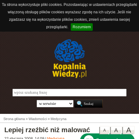
Ta strona wykorzystuje pliki cookies. Pozostawiając w ustawieniach przeglądarki
włączoną obsługę plików cookies wyrażasz zgodę na ich użycie. Jeśli nie
zgadzasz się na wykorzystanie plików cookies, zmień ustawienia swojej
przeglądarki.
Rozumiem
Strona główna
>
Wiadomości
>
Medycyna
Lepiej rzeźbić niż malować
A
A
A
22 stycznia 2008, 14:09
|
Medycyna