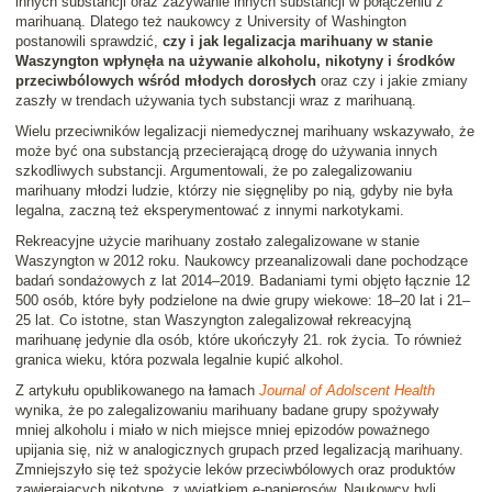
innych substancji oraz zażywanie innych substancji w połączeniu z
marihuaną. Dlatego też naukowcy z University of Washington
postanowili sprawdzić,
czy i jak legalizacja marihuany w stanie
Waszyngton wpłynęła na używanie alkoholu, nikotyny i środków
przeciwbólowych wśród młodych dorosłych
oraz czy i jakie zmiany
zaszły w trendach używania tych substancji wraz z marihuaną.
Wielu przeciwników legalizacji niemedycznej marihuany wskazywało, że
może być ona substancją przecierającą drogę do używania innych
szkodliwych substancji. Argumentowali, że po zalegalizowaniu
marihuany młodzi ludzie, którzy nie sięgnęliby po nią, gdyby nie była
legalna, zaczną też eksperymentować z innymi narkotykami.
Rekreacyjne użycie marihuany zostało zalegalizowane w stanie
Waszyngton w 2012 roku. Naukowcy przeanalizowali dane pochodzące
badań sondażowych z lat 2014–2019. Badaniami tymi objęto łącznie 12
500 osób, które były podzielone na dwie grupy wiekowe: 18–20 lat i 21–
25 lat. Co istotne, stan Waszyngton zalegalizował rekreacyjną
marihuanę jedynie dla osób, które ukończyły 21. rok życia. To również
granica wieku, która pozwala legalnie kupić alkohol.
Z artykułu opublikowanego na łamach
Journal of Adolscent Health
wynika, że po zalegalizowaniu marihuany badane grupy spożywały
mniej alkoholu i miało w nich miejsce mniej epizodów poważnego
upijania się, niż w analogicznych grupach przed legalizacją marihuany.
Zmniejszyło się też spożycie leków przeciwbólowych oraz produktów
zawierających nikotynę, z wyjątkiem e-papierosów. Naukowcy byli