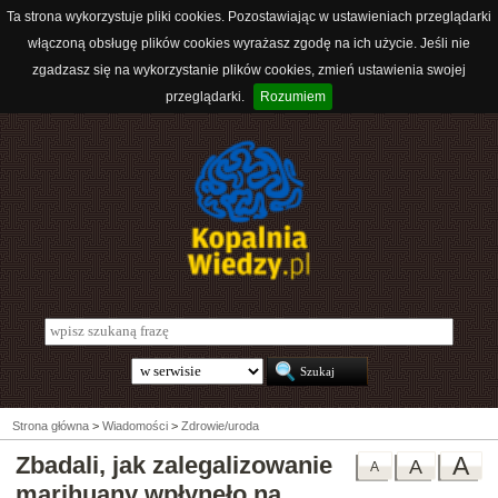
Ta strona wykorzystuje pliki cookies. Pozostawiając w ustawieniach przeglądarki
włączoną obsługę plików cookies wyrażasz zgodę na ich użycie. Jeśli nie
zgadzasz się na wykorzystanie plików cookies, zmień ustawienia swojej
przeglądarki.
Rozumiem
Strona główna
>
Wiadomości
>
Zdrowie/uroda
Zbadali, jak zalegalizowanie
A
A
A
marihuany wpłynęło na