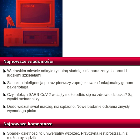
Najnowsze wiadomości
W etruskim mieście odkryto rytualną studnię z nienaruszonymi darami i
ludzkimi szkieletami
Sztuczna inteligencja po raz pierwszy zaprojektowała funkcjonalny genom
bakteriofaga
Czy infekcja SARS-CoV-2 w ciąży może odbić się na zdrowiu dziecka? Są
wyniki metaanalizy
Dodo widział świat inaczej, niż sądzono. Nowe badanie odsłania zmysły
wymarłego ptaka
Najnowsze komentarze
Spadek dzietności to uniwersalny wzorzec. Przyczyna jest prostsza, niż
można by sądzić