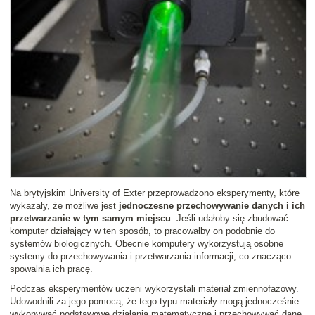
Na brytyjskim University of Exter przeprowadzono eksperymenty, które
wykazały, że możliwe jest
jednoczesne przechowywanie danych i ich
przetwarzanie w tym samym miejscu
. Jeśli udałoby się zbudować
komputer działający w ten sposób, to pracowałby on podobnie do
systemów biologicznych. Obecnie komputery wykorzystują osobne
systemy do przechowywania i przetwarzania informacji, co znacząco
spowalnia ich pracę.
Podczas eksperymentów uczeni wykorzystali materiał zmiennofazowy.
Udowodnili za jego pomocą, że tego typu materiały mogą jednocześnie
wykonywać podstawowe działania matematyczne i przechowywać dane