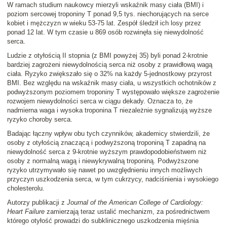
W ramach studium naukowcy mierzyli wskaźnik masy ciała (BMI) i
poziom sercowej troponiny T ponad 9,5 tys. niechorujących na serce
kobiet i mężczyzn w wieku 53-75 lat. Zespół śledził ich losy przez
ponad 12 lat. W tym czasie u 869 osób rozwinęła się niewydolność
serca.
Ludzie z otyłością II stopnia (z BMI powyżej 35) byli ponad 2-krotnie
bardziej zagrożeni niewydolnością serca niż osoby z prawidłową wagą
ciała. Ryzyko zwiększało się o 32% na każdy 5-jednostkowy przyrost
BMI. Bez względu na wskaźnik masy ciała, u wszystkich ochotników z
podwyższonym poziomem troponiny T występowało większe zagrożenie
rozwojem niewydolności serca w ciągu dekady. Oznacza to, że
nadmierna waga i wysoka troponina T niezależnie sygnalizują wyższe
ryzyko choroby serca.
Badając łączny wpływ obu tych czynników, akademicy stwierdzili, że
osoby z otyłością znaczącą i podwyższoną troponiną T zapadną na
niewydolność serca z 9-krotnie wyższym prawdopodobieństwem niż
osoby z normalną wagą i niewykrywalną troponiną. Podwyższone
ryzyko utrzymywało się nawet po uwzględnieniu innych możliwych
przyczyn uszkodzenia serca, w tym cukrzycy, nadciśnienia i wysokiego
cholesterolu.
Autorzy publikacji z
Journal of the American College of Cardiology:
Heart Failure
zamierzają teraz ustalić mechanizm, za pośrednictwem
którego otyłość prowadzi do subklinicznego uszkodzenia mięśnia