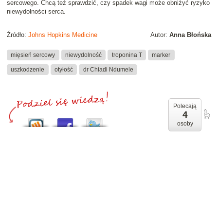
sercowego. Chcą też sprawdzić, czy spadek wagi może obniżyć ryzyko
niewydolności serca.
Źródło:
Johns Hopkins Medicine
Autor:
Anna Błońska
mięsień sercowy
niewydolność
troponina T
marker
uszkodzenie
otyłość
dr Chiadi Ndumele
Polecają
4
osoby