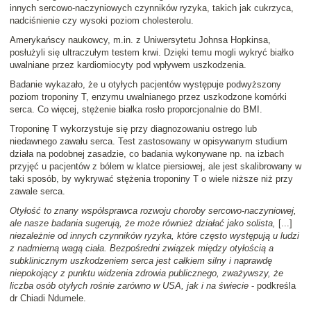
innych sercowo-naczyniowych czynników ryzyka, takich jak cukrzyca,
nadciśnienie czy wysoki poziom cholesterolu.
Amerykańscy naukowcy, m.in. z Uniwersytetu Johnsa Hopkinsa,
posłużyli się ultraczułym testem krwi. Dzięki temu mogli wykryć białko
uwalniane przez kardiomiocyty pod wpływem uszkodzenia.
Badanie wykazało, że u otyłych pacjentów występuje podwyższony
poziom troponiny T, enzymu uwalnianego przez uszkodzone komórki
serca. Co więcej, stężenie białka rosło proporcjonalnie do BMI.
Troponinę T wykorzystuje się przy diagnozowaniu ostrego lub
niedawnego zawału serca. Test zastosowany w opisywanym studium
działa na podobnej zasadzie, co badania wykonywane np. na izbach
przyjęć u pacjentów z bólem w klatce piersiowej, ale jest skalibrowany w
taki sposób, by wykrywać stężenia troponiny T o wiele niższe niż przy
zawale serca.
Otyłość to znany współsprawca rozwoju choroby sercowo-naczyniowej,
ale nasze badania sugerują, że może również działać jako solista,
[...]
niezależnie od innych czynników ryzyka, które często występują u ludzi
z nadmierną wagą ciała. Bezpośredni związek między otyłością a
subklinicznym uszkodzeniem serca jest całkiem silny i naprawdę
niepokojący z punktu widzenia zdrowia publicznego, zważywszy, że
liczba osób otyłych rośnie zarówno w USA, jak i na świecie
- podkreśla
dr Chiadi Ndumele.