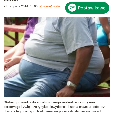
21 listopada 2014, 13:00
|
Zdrowie/uroda
Otyłość prowadzi do subklinicznego uszkodzenia mięśnia
sercowego
i zwiększa ryzyko niewydolności serca nawet u osób bez
choroby tego narządu. Nadmierna waga ciała działa niezależnie od