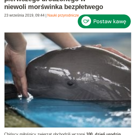
niewoli morświnka bezpłetwego
23 września 2019, 09:44
|
Nauki przyrodnicze
Chińscy miłośnicy zwierząt obchodzili wczoraj
100. dzień urodzin