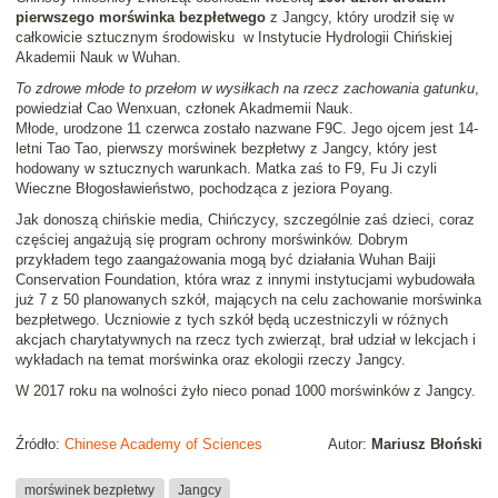
pierwszego morświnka bezpłetwego
z Jangcy, który urodził się w
całkowicie sztucznym środowisku w Instytucie Hydrologii Chińskiej
Akademii Nauk w Wuhan.
To zdrowe młode to przełom w wysiłkach na rzecz zachowania gatunku
,
powiedział Cao Wenxuan, członek Akadmemii Nauk.
Młode, urodzone 11 czerwca zostało nazwane F9C. Jego ojcem jest 14-
letni Tao Tao, pierwszy morświnek bezpłetwy z Jangcy, który jest
hodowany w sztucznych warunkach. Matka zaś to F9, Fu Ji czyli
Wieczne Błogosławieństwo, pochodząca z jeziora Poyang.
Jak donoszą chińskie media, Chińczycy, szczególnie zaś dzieci, coraz
częściej angażują się program ochrony morświnków. Dobrym
przykładem tego zaangażowania mogą być działania Wuhan Baiji
Conservation Foundation, która wraz z innymi instytucjami wybudowała
już 7 z 50 planowanych szkół, mających na celu zachowanie morświnka
bezpłetwego. Uczniowie z tych szkół będą uczestniczyli w różnych
akcjach charytatywnych na rzecz tych zwierząt, brał udział w lekcjach i
wykładach na temat morświnka oraz ekologii rzeczy Jangcy.
W 2017 roku na wolności żyło nieco ponad 1000 morświnków z Jangcy.
Źródło:
Chinese Academy of Sciences
Autor:
Mariusz Błoński
morświnek bezpłetwy
Jangcy