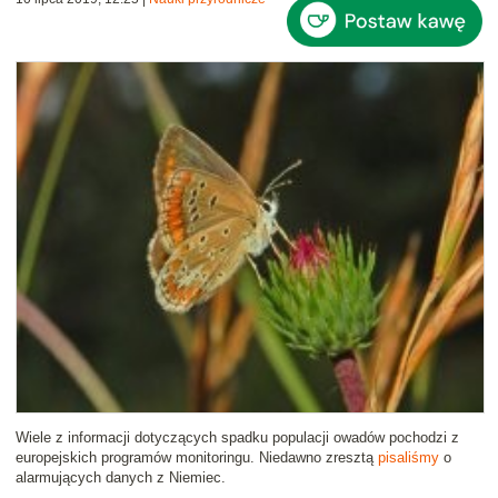
Wiele z informacji dotyczących spadku populacji owadów pochodzi z
europejskich programów monitoringu. Niedawno zresztą
pisaliśmy
o
alarmujących danych z Niemiec.