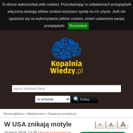
Ta strona wykorzystuje pliki cookies. Pozostawiając w ustawieniach przeglądarki
włączoną obsługę plików cookies wyrażasz zgodę na ich użycie. Jeśli nie
zgadzasz się na wykorzystanie plików cookies, zmień ustawienia swojej
przeglądarki.
Rozumiem
Strona główna
>
Wiadomości
>
Nauki przyrodnicze
W USA znikają motyle
A
A
A
10 lipca 2019, 12:25
|
Nauki przyrodnicze