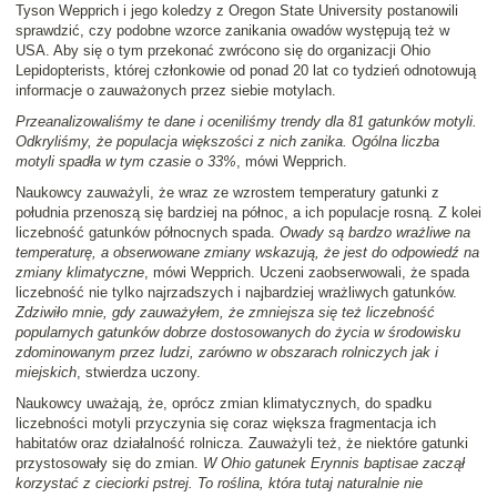
Tyson Wepprich i jego koledzy z Oregon State University postanowili
sprawdzić, czy podobne wzorce zanikania owadów występują też w
USA. Aby się o tym przekonać zwrócono się do organizacji Ohio
Lepidopterists, której członkowie od ponad 20 lat co tydzień odnotowują
informacje o zauważonych przez siebie motylach.
Przeanalizowaliśmy te dane i oceniliśmy trendy dla 81 gatunków motyli.
Odkryliśmy, że populacja większości z nich zanika. Ogólna liczba
motyli spadła w tym czasie o 33%
, mówi Wepprich.
Naukowcy zauważyli, że wraz ze wzrostem temperatury gatunki z
południa przenoszą się bardziej na północ, a ich populacje rosną. Z kolei
liczebność gatunków północnych spada.
Owady są bardzo wrażliwe na
temperaturę, a obserwowane zmiany wskazują, że jest do odpowiedź na
zmiany klimatyczne
, mówi Wepprich. Uczeni zaobserwowali, że spada
liczebność nie tylko najrzadszych i najbardziej wrażliwych gatunków.
Zdziwiło mnie, gdy zauważyłem, że zmniejsza się też liczebność
popularnych gatunków dobrze dostosowanych do życia w środowisku
zdominowanym przez ludzi, zarówno w obszarach rolniczych jak i
miejskich
, stwierdza uczony.
Naukowcy uważają, że, oprócz zmian klimatycznych, do spadku
liczebności motyli przyczynia się coraz większa fragmentacja ich
habitatów oraz działalność rolnicza. Zauważyli też, że niektóre gatunki
przystosowały się do zmian.
W Ohio gatunek Erynnis baptisae zaczął
korzystać z cieciorki pstrej. To roślina, która tutaj naturalnie nie