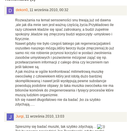
dekon0
,
11 września 2010, 00:32
Rozważania na temat sensowności snu trwają już od dawna
,ale jak dla mnie sen jest ważną częścią życia.Przykładowo ile
razy człowiek kładzie się spać zatroskany, a budzi zupełnie
spokojny ,kładzie się zmęczony budzi wypoczęty -umysłowo i
fizycznie.
Nawet gdyby nie było czegoś takiego jak regeneracja(jakieś
oszustwo naszego mózgu,który tworzy iluzje zmęczenia),to już
samo nic nie robienie przynosi korzyści w postaci zwolnienia
zasobów umysłowych i pozwolenie mózgowi zająć się np.
przetwarzaniem informacji z całego dnia czy leczeniem ran
jeśli takowe są.
A jak można w ogóle konfrontować milimetrową muszkę
owocówkę z człowiekiem który jest istotą dużo bardziej
skomplikowaną i nawet jeśli występują pewne substancje
powodują podobne objawy ,to taka muszka owocówka nie ma
bilionów komórek do zregenerowania i tysięcy procesów które
muszą ludzkim organizmie.
Ich się nawet długofalowo nie da badać ,bo za szybko
zdychają......
Jurgi
,
11 września 2010, 13:03
Spieszmy się badać muszki, tak szybko zdychają…
)