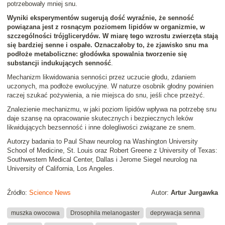
potrzebowały mniej snu.
Wyniki eksperymentów sugerują dość wyraźnie, że senność
powiązana jest z rosnącym poziomem lipidów w organizmie, w
szczególności trójglicerydów. W miarę tego wzrostu zwierzęta stają
się bardziej senne i ospałe. Oznaczałoby to, że zjawisko snu ma
podłoże metaboliczne: głodówka spowalnia tworzenie się
substancji indukujących senność
.
Mechanizm likwidowania senności przez uczucie głodu, zdaniem
uczonych, ma podłoże ewolucyjne. W naturze osobnik głodny powinien
raczej szukać pożywienia, a nie miejsca do snu, jeśli chce przeżyć.
Znalezienie mechanizmu, w jaki poziom lipidów wpływa na potrzebę snu
daje szansę na opracowanie skutecznych i bezpiecznych leków
likwidujących bezsenność i inne dolegliwości związane ze snem.
Autorzy badania to Paul Shaw neurolog na Washington University
School of Medicine, St. Louis oraz Robert Greene z University of Texas:
Southwestern Medical Center, Dallas i Jerome Siegel neurolog na
University of California, Los Angeles.
Źródło:
Science News
Autor:
Artur Jurgawka
muszka owocowa
Drosophila melanogaster
deprywacja senna