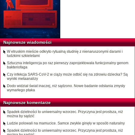
Najnowsze wiadomości
W etruskim mieście odkryto rytualną studnię z nienaruszonymi darami i
ludzkimi szkieletami
Sztuczna inteligencja po raz pierwszy zaprojektowała funkcjonalny genom
bakteriofaga
Czy infekcja SARS-CoV-2 w ciąży może odbić się na zdrowiu dziecka? Są
wyniki metaanalizy
Dodo widział świat inaczej, niż sądzono. Nowe badanie odsłania zmysły
wymarłego ptaka
Najnowsze komentarze
Spadek dzietności to uniwersalny wzorzec. Przyczyna jest prostsza, niż
można by sądzić
Ludzie polowali na mamucice. Samce zwykle ginęły w sposób naturalny
Spadek dzietności to uniwersalny wzorzec. Przyczyna jest prostsza, niż
można by sądzić