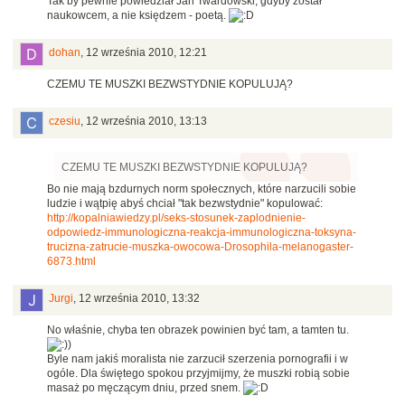
Tak by pewnie powiedział Jan Twardowski, gdyby został
naukowcem, a nie księdzem - poetą.
dohan
,
12 września 2010, 12:21
CZEMU TE MUSZKI BEZWSTYDNIE KOPULUJĄ?
czesiu
,
12 września 2010, 13:13
CZEMU TE MUSZKI BEZWSTYDNIE KOPULUJĄ?
Bo nie mają bzdurnych norm społecznych, które narzucili sobie
ludzie i wątpię abyś chciał "tak bezwstydnie" kopulować:
http://kopalniawiedzy.pl/seks-stosunek-zaplodnienie-
odpowiedz-immunologiczna-reakcja-immunologiczna-toksyna-
trucizna-zatrucie-muszka-owocowa-Drosophila-melanogaster-
6873.html
Jurgi
,
12 września 2010, 13:32
No właśnie, chyba ten obrazek powinien być tam, a tamten tu.
)
Byle nam jakiś moralista nie zarzucił szerzenia pornografii i w
ogóle. Dla świętego spokou przyjmijmy, że muszki robią sobie
masaż po męczącym dniu, przed snem.