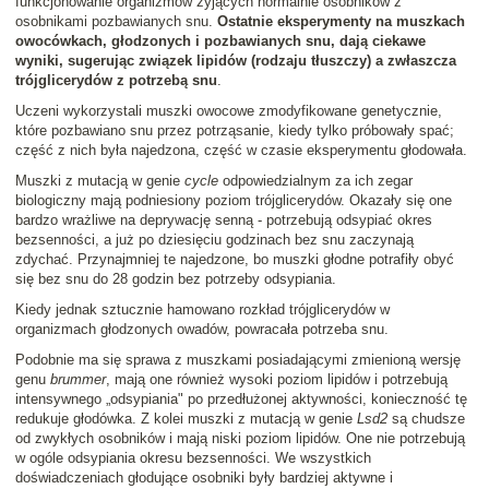
funkcjonowanie organizmów żyjących normalnie osobników z
osobnikami pozbawianych snu.
Ostatnie eksperymenty na muszkach
owocówkach, głodzonych i pozbawianych snu, dają ciekawe
wyniki, sugerując związek lipidów (rodzaju tłuszczy) a zwłaszcza
trójglicerydów z potrzebą snu
.
Uczeni wykorzystali muszki owocowe zmodyfikowane genetycznie,
które pozbawiano snu przez potrząsanie, kiedy tylko próbowały spać;
część z nich była najedzona, część w czasie eksperymentu głodowała.
Muszki z mutacją w genie
cycle
odpowiedzialnym za ich zegar
biologiczny mają podniesiony poziom trójglicerydów. Okazały się one
bardzo wrażliwe na deprywację senną - potrzebują odsypiać okres
bezsenności, a już po dziesięciu godzinach bez snu zaczynają
zdychać. Przynajmniej te najedzone, bo muszki głodne potrafiły obyć
się bez snu do 28 godzin bez potrzeby odsypiania.
Kiedy jednak sztucznie hamowano rozkład trójglicerydów w
organizmach głodzonych owadów, powracała potrzeba snu.
Podobnie ma się sprawa z muszkami posiadającymi zmienioną wersję
genu
brummer
, mają one również wysoki poziom lipidów i potrzebują
intensywnego „odsypiania" po przedłużonej aktywności, konieczność tę
redukuje głodówka. Z kolei muszki z mutacją w genie
Lsd2
są chudsze
od zwykłych osobników i mają niski poziom lipidów. One nie potrzebują
w ogóle odsypiania okresu bezsenności. We wszystkich
doświadczeniach głodujące osobniki były bardziej aktywne i