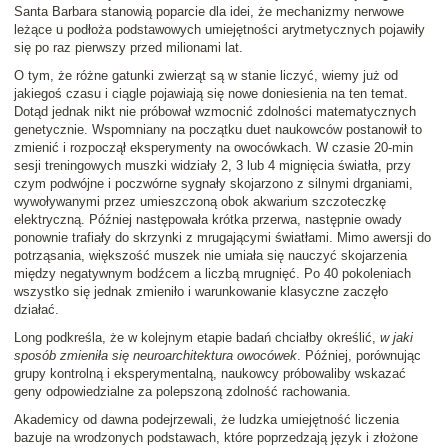
Santa Barbara stanowią poparcie dla idei, że mechanizmy nerwowe
leżące u podłoża podstawowych umiejętności arytmetycznych pojawiły
się po raz pierwszy przed milionami lat.
O tym, że różne gatunki zwierząt są w stanie liczyć, wiemy już od
jakiegoś czasu i ciągle pojawiają się nowe doniesienia na ten temat.
Dotąd jednak nikt nie próbował wzmocnić zdolności matematycznych
genetycznie. Wspomniany na początku duet naukowców postanowił to
zmienić i rozpoczął eksperymenty na owocówkach. W czasie 20-min
sesji treningowych muszki widziały 2, 3 lub 4 mignięcia światła, przy
czym podwójne i poczwórne sygnały skojarzono z silnymi drganiami,
wywoływanymi przez umieszczoną obok akwarium szczoteczkę
elektryczną. Później następowała krótka przerwa, następnie owady
ponownie trafiały do skrzynki z mrugającymi światłami. Mimo awersji do
potrząsania, większość muszek nie umiała się nauczyć skojarzenia
między negatywnym bodźcem a liczbą mrugnięć. Po 40 pokoleniach
wszystko się jednak zmieniło i warunkowanie klasyczne zaczęło
działać.
Long podkreśla, że w kolejnym etapie badań chciałby określić,
w jaki
sposób zmieniła się neuroarchitektura owocówek
. Później, porównując
grupy kontrolną i eksperymentalną, naukowcy próbowaliby wskazać
geny odpowiedzialne za polepszoną zdolność rachowania.
Akademicy od dawna podejrzewali, że ludzka umiejętność liczenia
bazuje na wrodzonych podstawach, które poprzedzają język i złożone