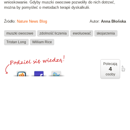
wnioskowanie. Gdyby muszki owocowe pozwoliły do nich dotrzeć,
można by pomyśleć o metodach terapii dyskalkulii.
Źródło:
Nature News Blog
Autor:
Anna Błońska
muszki owocowe
zdolność liczenia
ewoluować
skojarzenia
Tristan Long
William Rice
Polecają
4
osoby