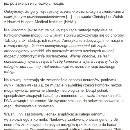
już po zakończeniu rozwoju mózgu.
Odkryliśmy, że geny najczęściej używane przez mózg są zmutowane z
największym prawdopodobieństwem
[...] - opowiada Christopher Walsh
z Howard Hughes Medical Institute (HHMI).
Nie wiadomo, jak te naturalnie występujące mutacje wpływają na
funkcjonowanie mózgu lub w jakim stopniu przyczyniają się do choroby.
Tak czy siak, śledząc ich rozkład, Amerykanie zdobywają informacje o
rozwoju mózgu.
Genom pojedynczego neuronu jest jak zapis
archeologiczny komórki. Na podstawie wzorca dzielonych mutacji
możemy odtworzyć linię pochodzenia. Wiemy obecnie, że jeśli
prześledzimy wystarczającą liczbę komórek z wystarczającej liczby
mózgów, uda nam się zdekonstruować wzorzec rozwoju ludzkiego
mózgu
.
Naukowcy interesują się zmiennością genomu neuronów, ponieważ
wyniki badań wskazują, że mutacje niewielkiej części komórek mózgu
mogą wywołać poważne choroby neurologiczne. Dotąd jednak
specjalistów chcących badać tę zmienność hamowała niewielka ilość
DNA wewnątrz neuronów. Nie wystarczała ona do sekwencjonowania, a
więc i dokonywania porównań.
Walsh i inni zastosowali jednak amplifikację całego genomu
wyizolowanego z komórki. Naukowcy zsekwencjonowali genomy 36
neuronów ze zdrowych dorosłych mózgów (przekazano je do badań
pośmiertnych). Dla porównania zespół z HHMI zsekwencjonował DNA