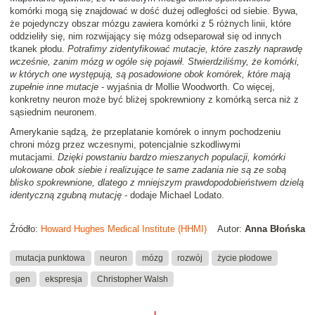
komórki mogą się znajdować w dość dużej odległości od siebie. Bywa,
że pojedynczy obszar mózgu zawiera komórki z 5 różnych linii, które
oddzieliły się, nim rozwijający się mózg odseparował się od innych
tkanek płodu.
Potrafimy zidentyfikować mutacje, które zaszły naprawdę
wcześnie, zanim mózg w ogóle się pojawił. Stwierdziliśmy, że komórki,
w których one występują, są posadowione obok komórek, które mają
zupełnie inne mutacje
- wyjaśnia dr Mollie Woodworth. Co więcej,
konkretny neuron może być bliżej spokrewniony z komórką serca niż z
sąsiednim neuronem.
Amerykanie sądzą, że przeplatanie komórek o innym pochodzeniu
chroni mózg przez wczesnymi, potencjalnie szkodliwymi
mutacjami.
Dzięki powstaniu bardzo mieszanych populacji, komórki
ulokowane obok siebie i realizujące te same zadania nie są ze sobą
blisko spokrewnione, dlatego z mniejszym prawdopodobieństwem dzielą
identyczną zgubną mutację
- dodaje Michael Lodato.
Źródło:
Howard Hughes Medical Institute (HHMI)
Autor:
Anna Błońska
mutacja punktowa
neuron
mózg
rozwój
życie płodowe
gen
ekspresja
Christopher Walsh