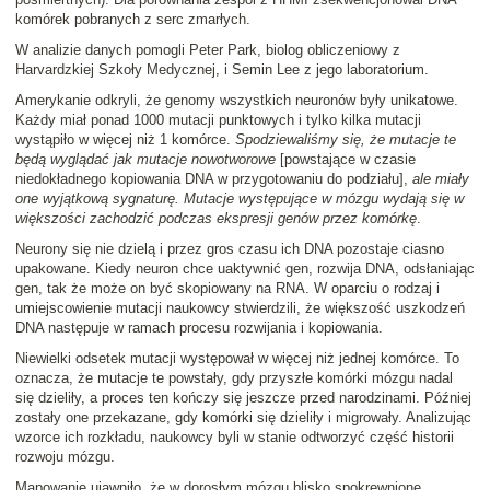
komórek pobranych z serc zmarłych.
W analizie danych pomogli Peter Park, biolog obliczeniowy z
Harvardzkiej Szkoły Medycznej, i Semin Lee z jego laboratorium.
Amerykanie odkryli, że genomy wszystkich neuronów były unikatowe.
Każdy miał ponad 1000 mutacji punktowych i tylko kilka mutacji
wystąpiło w więcej niż 1 komórce.
Spodziewaliśmy się, że mutacje te
będą wyglądać jak mutacje nowotworowe
[powstające w czasie
niedokładnego kopiowania DNA w przygotowaniu do podziału],
ale miały
one wyjątkową sygnaturę. Mutacje występujące w mózgu wydają się w
większości
zachodzić
podczas ekspresji genów przez komórkę
.
Neurony się nie dzielą i przez gros czasu ich DNA pozostaje ciasno
upakowane. Kiedy neuron chce uaktywnić gen, rozwija DNA, odsłaniając
gen, tak że może on być skopiowany na RNA. W oparciu o rodzaj i
umiejscowienie mutacji naukowcy stwierdzili, że większość uszkodzeń
DNA następuje w ramach procesu rozwijania i kopiowania.
Niewielki odsetek mutacji występował w więcej niż jednej komórce. To
oznacza, że mutacje te powstały, gdy przyszłe komórki mózgu nadal
się dzieliły, a proces ten kończy się jeszcze przed narodzinami. Później
zostały one przekazane, gdy komórki się dzieliły i migrowały. Analizując
wzorce ich rozkładu, naukowcy byli w stanie odtworzyć część historii
rozwoju mózgu.
Mapowanie ujawniło, że w dorosłym mózgu blisko spokrewnione