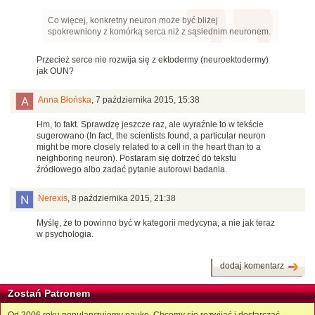
Co więcej, konkretny neuron może być bliżej
spokrewniony z komórką serca niż z sąsiednim neuronem.
Przecież serce nie rozwija się z ektodermy (neuroektodermy)
jak OUN?
Anna Błońska
,
7 października 2015, 15:38
Hm, to fakt. Sprawdzę jeszcze raz, ale wyraźnie to w tekście
sugerowano (In fact, the scientists found, a particular neuron
might be more closely related to a cell in the heart than to a
neighboring neuron). Postaram się dotrzeć do tekstu
źródłowego albo zadać pytanie autorowi badania.
Nerexis
,
8 października 2015, 21:38
Myślę, że to powinno być w kategorii medycyna, a nie jak teraz
w psychologia.
dodaj komentarz
Zostań Patronem