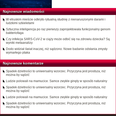
Najnowsze wiadomości
W etruskim mieście odkryto rytualną studnię z nienaruszonymi darami i
ludzkimi szkieletami
Sztuczna inteligencja po raz pierwszy zaprojektowała funkcjonalny genom
bakteriofaga
Czy infekcja SARS-CoV-2 w ciąży może odbić się na zdrowiu dziecka? Są
wyniki metaanalizy
Dodo widział świat inaczej, niż sądzono. Nowe badanie odsłania zmysły
wymarłego ptaka
Najnowsze komentarze
Spadek dzietności to uniwersalny wzorzec. Przyczyna jest prostsza, niż
można by sądzić
Ludzie polowali na mamucice. Samce zwykle ginęły w sposób naturalny
Spadek dzietności to uniwersalny wzorzec. Przyczyna jest prostsza, niż
można by sądzić
Ludzie polowali na mamucice. Samce zwykle ginęły w sposób naturalny
Spadek dzietności to uniwersalny wzorzec. Przyczyna jest prostsza, niż
można by sądzić