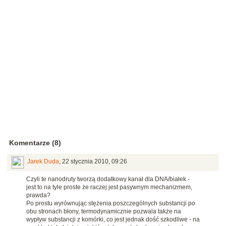
Komentarze (8)
Jarek Duda
,
22 stycznia 2010, 09:26
Czyli te nanodruty tworzą dodatkowy kanał dla DNA/białek -
jest to na tyle proste że raczej jest pasywnym mechanizmem,
prawda?
Po prostu wyrównując stężenia poszczególnych substancji po
obu stronach błony, termodynamicznie pozwala także na
wypływ substancji z komórki, co jest jednak dość szkodliwe - na