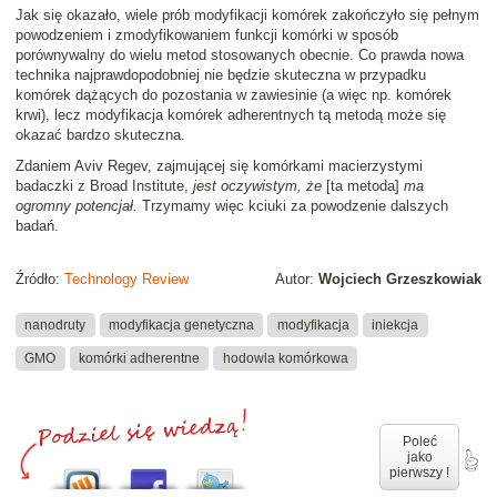
Jak się okazało, wiele prób modyfikacji komórek zakończyło się pełnym
powodzeniem i zmodyfikowaniem funkcji komórki w sposób
porównywalny do wielu metod stosowanych obecnie. Co prawda nowa
technika najprawdopodobniej nie będzie skuteczna w przypadku
komórek dążących do pozostania w zawiesinie (a więc np. komórek
krwi), lecz modyfikacja komórek adherentnych tą metodą może się
okazać bardzo skuteczna.
Zdaniem Aviv Regev, zajmującej się komórkami macierzystymi
badaczki z Broad Institute,
jest oczywistym, że
[ta metoda]
ma
ogromny potencjał.
Trzymamy więc kciuki za powodzenie dalszych
badań.
Źródło:
Technology Review
Autor:
Wojciech Grzeszkowiak
nanodruty
modyfikacja genetyczna
modyfikacja
iniekcja
GMO
komórki adherentne
hodowla komórkowa
Poleć
jako
pierwszy !