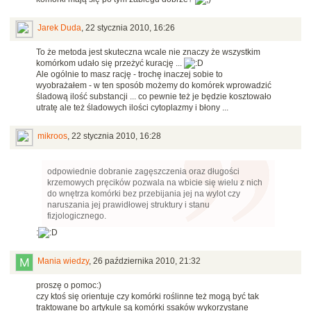
Jarek Duda
,
22 stycznia 2010, 16:26
To że metoda jest skuteczna wcale nie znaczy że wszystkim
komórkom udało się przeżyć kurację ...
Ale ogólnie to masz rację - trochę inaczej sobie to
wyobrażałem - w ten sposób możemy do komórek wprowadzić
śladową ilość substancji ... co pewnie też je będzie kosztowało
utratę ale też śladowych ilości cytoplazmy i błony ...
mikroos
,
22 stycznia 2010, 16:28
odpowiednie dobranie zagęszczenia oraz długości
krzemowych pręcików pozwala na wbicie się wielu z nich
do wnętrza komórki bez przebijania jej na wylot czy
naruszania jej prawidłowej struktury i stanu
fizjologicznego.
:
Mania wiedzy
,
26 października 2010, 21:32
proszę o pomoc:)
czy ktoś się orientuje czy komórki roślinne też mogą być tak
traktowane bo artykule są komórki ssaków wykorzystane