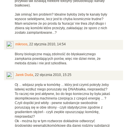
przykład tak działają niektóre toksyny (wbudowując kanały
białkowe).
Jak ominąć ten problem? Idealne byłoby żeby te kanały były
wysoce selektywne, lecz jest to chyba kosmicznie trudne?
Mam wrażenie że po prostu ta 'kuracja' nie trwa zbyt długo i
zbiera się komórki które przeżyły, zakładając że sporo z nich
zostało zaimplantowane...?
mikroos
,
22 stycznia 2010, 14:54
Blony biologiczne mają zdolność do błyskawicznego
zamykania powstających porów, więc nie dziwi mnie, że
metoda działa i nie jest szkodliwa.
Jarek Duda
,
22 stycznia 2010, 15:25
Oj ... wbijasz pręta w komórkę ... który jest czymś pokryty żeby
łatwiej wzdłuż niego poruszały się DNA/białka, nieprawdaż?
To raczej nie jest aktywne, bo do tego konieczna by była jakaś
skomplikowana machineria czerpiąca z czegoś energię ... ?
Czyli dopóki jest wbity - pewne substancje swobodnie
poruszają się w obie strony - czyli statystycznie zgodnie z
gradientem stężeń - czyli zwykle opuszczając komórkę,
nieprawdaż?
Ok - można by w tym roztworze dokładnie odtworzyć
środowisko wewnątrzkomórkowe dla danej rodziny substancji