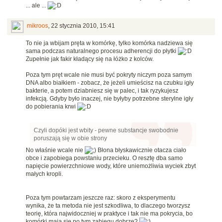
... ale ...
mikroos
,
22 stycznia 2010, 15:41
To nie ja wbijam pręta w komórkę, tylko komórka nadziewa się
sama podczas naturalnego procesu adherencji do płytki
Zupełnie jak fakir kładący się na łóżko z kolców.
Poza tym pręt wcale nie musi być pokryty niczym poza samym
DNA albo białkiem - zobacz, że jeżeli umieścisz na czubku igły
bakterie, a potem dziabniesz się w palec, i tak ryzykujesz
infekcją. Gdyby było inaczej, nie byłyby potrzebne sterylne igły
do pobierania krwi
Czyli dopóki jest wbity - pewne substancje swobodnie
poruszają się w obie strony
No właśnie wcale nie
Błona błyskawicznie otacza ciało
obce i zapobiega powstaniu przecieku. O resztę dba samo
napięcie powierzchniowe wody, które uniemożliwia wyciek zbyt
małych kropli.
Poza tym powtarzam jeszcze raz: skoro z eksperymentu
wynika, że ta metoda nie jest szkodliwa, to dlaczego tworzysz
teorię, która najwidoczniej w praktyce i tak nie ma pokrycia, bo
komórki mają się po tym zabiegu dobrze?