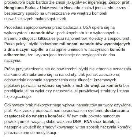
procedurom bądź bardzo źle znosi jakąkolwiek ingerencję. Zespół
prof.
Hongkuna Parka
z Uniwersytetu Harvarda znalazł jednak skuteczny i
bezpieczny sposób na umieszczanie we wnętrzu komórek
najważniejszych makrocząsteczek.
Procedura zaproponowana przez badacza z USA opiera się na
wykorzystaniu
nanodrutów
- podłużnych struktur wykonanych z
krzemu o długości kilkudziesięciu nanometrów. Koledzy z zespołu prof.
Parka pokryli płytki hodowlane
milionami nanodrutów wyrastających
z dna niczym szpilki
, a następnie umieścili w naczyniach
komórki
adherentne
, tzn. wykazujące tendencję do przylegania do dna
naczynia.
Próba przytwierdzenia się do powierzchni płytki nieuchronnie oznaczała
dla komórek
nadzianie się
na nanodruty. Jak jednak zauważono,
odpowiednie dobranie zagęszczenia oraz długości krzemowych
pręcików pozwala na
wbicie się
wielu z nich
do wnętrza komórki
bez
przebijania jej na wylot czy naruszania jej prawidłowej struktury i stanu
fizjologicznego.
Odkrywszy brak niekorzystnego wpływu nanodrutów na twory ożywione,
prof. Park zaczął pracować nad opracowaniem systemu
dostarczania
cząsteczek do wnętrza komórek
. W tym celu pokryto nanodruty
powłoką umożliwiającą słabe wiązanie
DNA, RNA oraz białek
, a
następnie wpuścił do zmodyfikowanego w ten sposób naczynia komórki
przeznaczone do modyfikacji.