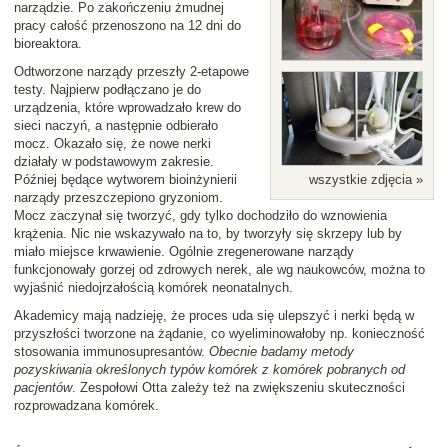
narządzie. Po zakończeniu żmudnej
pracy całość przenoszono na 12 dni do
bioreaktora.
Odtworzone narządy przeszły 2-etapowe
testy. Najpierw podłączano je do
urządzenia, które wprowadzało krew do
sieci naczyń, a następnie odbierało
mocz. Okazało się, że nowe nerki
działały w podstawowym zakresie.
Później będące wytworem bioinżynierii
wszystkie zdjęcia »
narządy przeszczepiono gryzoniom.
Mocz zaczynał się tworzyć, gdy tylko dochodziło do wznowienia
krążenia. Nic nie wskazywało na to, by tworzyły się skrzepy lub by
miało miejsce krwawienie. Ogólnie zregenerowane narządy
funkcjonowały gorzej od zdrowych nerek, ale wg naukowców, można to
wyjaśnić niedojrzałością komórek neonatalnych.
Akademicy mają nadzieję, że proces uda się ulepszyć i nerki będą w
przyszłości tworzone na żądanie, co wyeliminowałoby np. konieczność
stosowania immunosupresantów.
Obecnie badamy metody
pozyskiwania określonych typów komórek z komórek pobranych od
pacjentów
. Zespołowi Otta zależy też na zwiększeniu skuteczności
rozprowadzana komórek.