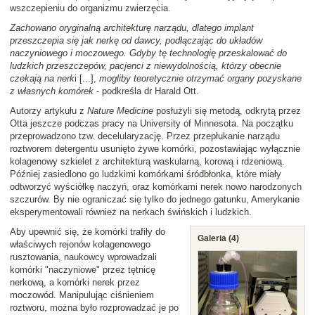
wszczepieniu do organizmu zwierzęcia.
Zachowano oryginalną architekturę narządu, dlatego implant
przeszczepia się jak nerkę od dawcy, podłączając do układów
naczyniowego i moczowego. Gdyby tę technologię przeskalować do
ludzkich przeszczepów, pacjenci z niewydolnością, którzy obecnie
czekają na nerk
i [...],
mogliby teoretycznie otrzymać organy pozyskane
z własnych komórek
- podkreśla dr Harald Ott.
Autorzy artykułu z
Nature Medicine
posłużyli się metodą, odkrytą przez
Otta jeszcze podczas pracy na University of Minnesota. Na początku
przeprowadzono tzw. decelularyzację. Przez przepłukanie narządu
roztworem detergentu usunięto żywe komórki, pozostawiając wyłącznie
kolagenowy szkielet z architekturą waskularną, korową i rdzeniową.
Później zasiedlono go ludzkimi komórkami śródbłonka, które miały
odtworzyć wyściółkę naczyń, oraz komórkami nerek nowo narodzonych
szczurów. By nie ograniczać się tylko do jednego gatunku, Amerykanie
eksperymentowali również na nerkach świńskich i ludzkich.
Aby upewnić się, że komórki trafiły do
Galeria (4)
właściwych rejonów kolagenowego
rusztowania, naukowcy wprowadzali
komórki "naczyniowe" przez tętnicę
nerkową, a komórki nerek przez
moczowód. Manipulując ciśnieniem
roztworu, można było rozprowadzać je po