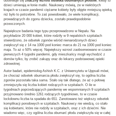
obserwuje się
znaczny wzrost odsetka obumarłych płodów
, kiedy to
dzieci umierają w łonie matki. Naukowcy mówią, że w niektórych
krajach w czasie pandemii ciężarne kobiety były objęte mniejszą opieką
niż było to potrzebne. To zaś powodowało, że wiele komplikacji,
prowadzących do zgonu dziecka, zostało prawdopodobnie
przeoczonych.
Największe badania tego typu przeprowadzono w Nepalu. Na
przykładzie 20 000 kobiet, które rodziły w 9 nepalskich szpitalach
stwierdzono, że odsetek zgonów wśród nienarodzonych dzieci
zwiększył się z 14 na 1000 pod koniec marca do 21 na 1000 pod koniec
maja. To aż o 50% więcej. Największy wzrost zaobserwowano w czasie
pierwszych 4 tygodni pandemii, gdy mieszkańcy mogli wychodzić z
domów tylko, by zrobić zakupy oraz do lekarzy podstawowej opieki
zdrowotnej.
Autor badań, epidemiolog Ashish K.C. z Uniwersytetu w Uppsali mówi,
że chociaż odsetek obumarcia płodu zwiększył się, to ogólna liczba
zgonów pozostała taka sama. Stało się tak dlatego, że aż o połowę
zmniejszyła się liczba kobiet rodzących w szpitalach. O ile w
tygodniach poprzedzających pandemię we wspomnianych 9 szpitalach
przyjmowano średnio 1261 rodzących tygodniowo, to w czasie
lockdownu liczba ta spadała do 651. Zanotowano też większy odsetek
komplikacji porodowych w szpitalach. Naukowcy nie wiedzą, co stało
się kobietami, które nie rodziły w szpitalach, oraz z ich dziećmi. Nie
wiadomo więc, czy ogólna liczba obumarć płodu zwiększyła się w całej