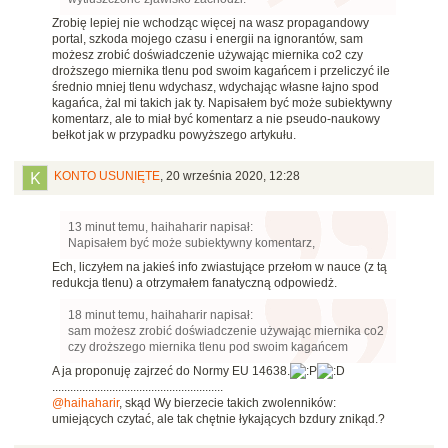
Zrobię lepiej nie wchodząc więcej na wasz propagandowy
portal, szkoda mojego czasu i energii na ignorantów, sam
możesz zrobić doświadczenie używając miernika co2 czy
droższego miernika tlenu pod swoim kagańcem i przeliczyć ile
średnio mniej tlenu wdychasz, wdychając własne łajno spod
kagańca, żal mi takich jak ty. Napisałem być może subiektywny
komentarz, ale to miał być komentarz a nie pseudo-naukowy
bełkot jak w przypadku powyższego artykułu.
KONTO USUNIĘTE
,
20 września 2020, 12:28
13 minut temu, haihaharir napisał:
Napisałem być może subiektywny komentarz,
Ech, liczyłem na jakieś info zwiastujące przełom w nauce (z tą
redukcja tlenu) a otrzymałem fanatyczną odpowiedż.
18 minut temu, haihaharir napisał:
sam możesz zrobić doświadczenie używając miernika co2
czy droższego miernika tlenu pod swoim kagańcem
A ja proponuję zajrzeć do Normy EU 14638.
.........................................................
@haihaharir
, skąd Wy bierzecie takich zwolenników:
umiejących czytać, ale tak chętnie łykających bzdury znikąd.?