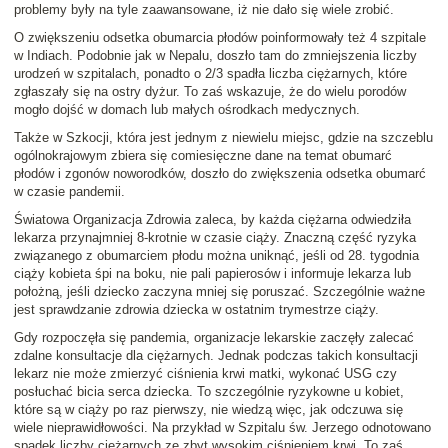
problemy były na tyle zaawansowane, iż nie dało się wiele zrobić.
O zwiększeniu odsetka obumarcia płodów poinformowały też 4 szpitale
w Indiach. Podobnie jak w Nepalu, doszło tam do zmniejszenia liczby
urodzeń w szpitalach, ponadto o 2/3 spadła liczba ciężarnych, które
zgłaszały się na ostry dyżur. To zaś wskazuje, że do wielu porodów
mogło dojść w domach lub małych ośrodkach medycznych.
Także w Szkocji, która jest jednym z niewielu miejsc, gdzie na szczeblu
ogólnokrajowym zbiera się comiesięczne dane na temat obumarć
płodów i zgonów noworodków, doszło do zwiększenia odsetka obumarć
w czasie pandemii.
Światowa Organizacja Zdrowia zaleca, by każda ciężarna odwiedziła
lekarza przynajmniej 8-krotnie w czasie ciąży. Znaczną część ryzyka
związanego z obumarciem płodu można uniknąć, jeśli od 28. tygodnia
ciąży kobieta śpi na boku, nie pali papierosów i informuje lekarza lub
położną, jeśli dziecko zaczyna mniej się poruszać. Szczególnie ważne
jest sprawdzanie zdrowia dziecka w ostatnim trymestrze ciąży.
Gdy rozpoczęła się pandemia, organizacje lekarskie zaczęły zalecać
zdalne konsultacje dla ciężarnych. Jednak podczas takich konsultacji
lekarz nie może zmierzyć ciśnienia krwi matki, wykonać USG czy
posłuchać bicia serca dziecka. To szczególnie ryzykowne u kobiet,
które są w ciąży po raz pierwszy, nie wiedzą więc, jak odczuwa się
wiele nieprawidłowości. Na przykład w Szpitalu św. Jerzego odnotowano
spadek liczby ciężarnych ze zbyt wysokim ciśnieniem krwi. To zaś