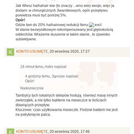
Jak Wiesz haihahair wie (to znaczy ...wno wie) swoje, więc ja
dodam: w chirurgicznych 3warstwowych, opór przepływu
powietrza musi być poniżej 5%.
Opór!
Gdzie tam do 20% haihairowej redukcji tlenu.
W stanie bezwysiłkowym rekompensowany jest głębokością
oddechów. Wrażenie duszenie w takim stanie , to zjawisko
subiektywne.
KONTO USUNIĘTE
,
20 września 2020, 17:27
16 minut temu, Astro napisał:
4 godziny temu, 3grosze napisał:
Opór!
Niekoniecznie
Tambylcy tych lokalnych sklepów hodują również masę innych
zwierzątek, a nie tylko bakterie na maseczce w ilościach
dławiących przepływ.
Kluczowe: czas użytkowania maseczki. Podział bakterii nie jest
na pstryknięcie palca.
KONTO USUNIĘTE
,
20 września 2020, 17:46