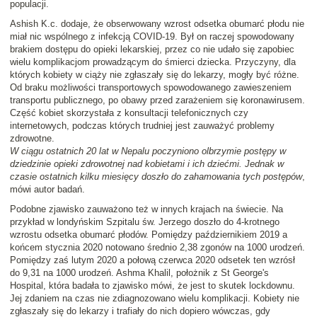
populacji.
Ashish K.c. dodaje, że obserwowany wzrost odsetka obumarć płodu nie
miał nic wspólnego z infekcją COVID-19. Był on raczej spowodowany
brakiem dostępu do opieki lekarskiej, przez co nie udało się zapobiec
wielu komplikacjom prowadzącym do śmierci dziecka. Przyczyny, dla
których kobiety w ciąży nie zgłaszały się do lekarzy, mogły być różne.
Od braku możliwości transportowych spowodowanego zawieszeniem
transportu publicznego, po obawy przed zarażeniem się koronawirusem.
Część kobiet skorzystała z konsultacji telefonicznych czy
internetowych, podczas których trudniej jest zauważyć problemy
zdrowotne.
W ciągu ostatnich 20 lat w Nepalu poczyniono olbrzymie postępy w
dziedzinie opieki zdrowotnej nad kobietami i ich dziećmi. Jednak w
czasie ostatnich kilku miesięcy doszło do zahamowania tych postępów
,
mówi autor badań.
Podobne zjawisko zauważono też w innych krajach na świecie. Na
przykład w londyńskim Szpitalu św. Jerzego doszło do 4-krotnego
wzrostu odsetka obumarć płodów. Pomiędzy październikiem 2019 a
końcem stycznia 2020 notowano średnio 2,38 zgonów na 1000 urodzeń.
Pomiędzy zaś lutym 2020 a połową czerwca 2020 odsetek ten wzrósł
do 9,31 na 1000 urodzeń. Ashma Khalil, położnik z St George's
Hospital, która badała to zjawisko mówi, że jest to skutek lockdownu.
Jej zdaniem na czas nie zdiagnozowano wielu komplikacji. Kobiety nie
zgłaszały się do lekarzy i trafiały do nich dopiero wówczas, gdy