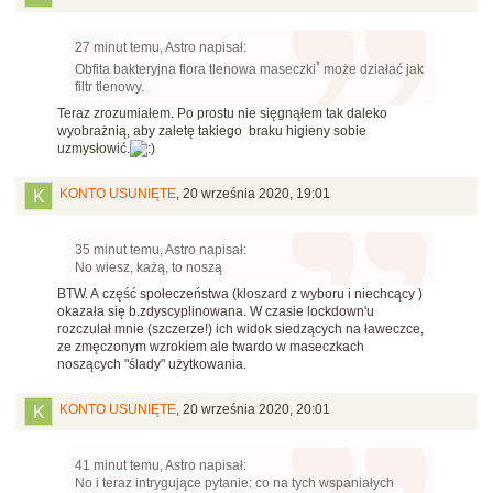
27 minut temu, Astro napisał:
*
Obfita bakteryjna flora tlenowa maseczki
może działać jak
filtr tlenowy.
Teraz zrozumiałem. Po prostu nie sięgnąłem tak daleko
wyobrażnią, aby zaletę takiego braku higieny sobie
uzmysłowić.
KONTO USUNIĘTE
,
20 września 2020, 19:01
35 minut temu, Astro napisał:
No wiesz, każą, to noszą
BTW. A część społeczeństwa (kloszard z wyboru i niechcący )
okazała się b.zdyscyplinowana. W czasie lockdown'u
rozczulał mnie (szczerze!) ich widok siedzących na ławeczce,
ze zmęczonym wzrokiem ale twardo w maseczkach
noszących "ślady" użytkowania.
KONTO USUNIĘTE
,
20 września 2020, 20:01
41 minut temu, Astro napisał:
No i teraz intrygujące pytanie: co na tych wspaniałych