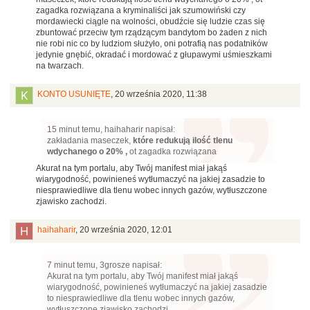
zagadka rozwiązana a kryminaliści jak szumowiński czy
mordawiecki ciągle na wolności, obudźcie się ludzie czas się
zbuntować przeciw tym rządzącym bandytom bo żaden z nich
nie robi nic co by ludziom służyło, oni potrafią nas podatników
jedynie gnębić, okradać i mordować z głupawymi uśmieszkami
na twarzach.
KONTO USUNIĘTE
,
20 września 2020, 11:38
15 minut temu, haihaharir napisał:
zakładania maseczek,
które redukują ilość tlenu
wdychanego o 20% ,
ot zagadka rozwiązana
Akurat na tym portalu, aby Twój manifest miał jakąś
wiarygodność, powinieneś wytłumaczyć na jakiej zasadzie to
niesprawiedliwe dla tlenu wobec innych gazów, wytłuszczone
zjawisko zachodzi.
haihaharir
,
20 września 2020, 12:01
7 minut temu, 3grosze napisał:
Akurat na tym portalu, aby Twój manifest miał jakąś
wiarygodność, powinieneś wytłumaczyć na jakiej zasadzie
to niesprawiedliwe dla tlenu wobec innych gazów,
wytłuszczone zjawisko zachodzi.