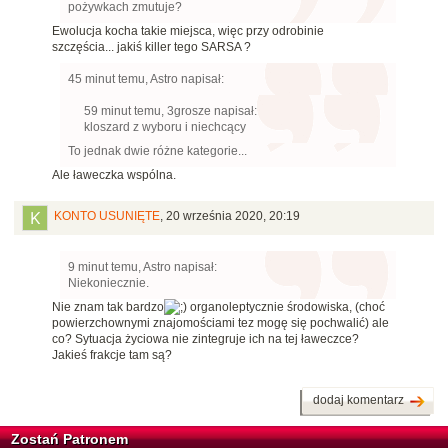
pożywkach zmutuje?
Ewolucja kocha takie miejsca, więc przy odrobinie
szczęścia... jakiś killer tego SARSA ?
45 minut temu, Astro napisał:
59 minut temu, 3grosze napisał:
kloszard z wyboru i niechcący
To jednak dwie różne kategorie...
Ale ławeczka wspólna.
KONTO USUNIĘTE
,
20 września 2020, 20:19
9 minut temu, Astro napisał:
Niekoniecznie.
Nie znam tak bardzo
organoleptycznie środowiska, (choć
powierzchownymi znajomościami tez mogę się pochwalić) ale
co? Sytuacja życiowa nie zintegruje ich na tej ławeczce?
Jakieś frakcje tam są?
dodaj komentarz
Zostań Patronem