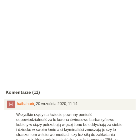
Komentarze (11)
haihaharir
,
20 września 2020, 11:14
Wszystkie rządy na świecie powinny ponieść
odpowiedzialność za to korona-świrusowe barbarzyństwo,
kobiety w ciąży potrzebują więcej tlenu bo oddychają za siebie
i dziecko w swoim łonie a ci kryminaliści zmuszają je czy to
straszeniem w ścierwo-mediach czy też siłą do zakładania
maseczek, które redukują ilość tlenu wdychanego o 20% , ot