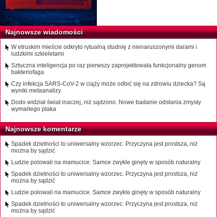
Najnowsze wiadomości
W etruskim mieście odkryto rytualną studnię z nienaruszonymi darami i
ludzkimi szkieletami
Sztuczna inteligencja po raz pierwszy zaprojektowała funkcjonalny genom
bakteriofaga
Czy infekcja SARS-CoV-2 w ciąży może odbić się na zdrowiu dziecka? Są
wyniki metaanalizy
Dodo widział świat inaczej, niż sądzono. Nowe badanie odsłania zmysły
wymarłego ptaka
Najnowsze komentarze
Spadek dzietności to uniwersalny wzorzec. Przyczyna jest prostsza, niż
można by sądzić
Ludzie polowali na mamucice. Samce zwykle ginęły w sposób naturalny
Spadek dzietności to uniwersalny wzorzec. Przyczyna jest prostsza, niż
można by sądzić
Ludzie polowali na mamucice. Samce zwykle ginęły w sposób naturalny
Spadek dzietności to uniwersalny wzorzec. Przyczyna jest prostsza, niż
można by sądzić