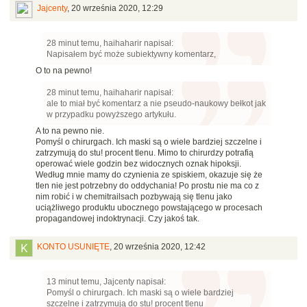
Jajcenty
,
20 września 2020, 12:29
28 minut temu, haihaharir napisał:
Napisałem być może subiektywny komentarz,
O to na pewno!
28 minut temu, haihaharir napisał:
ale to miał być komentarz a nie pseudo-naukowy bełkot jak
w przypadku powyższego artykułu.
A to na pewno nie.
Pomyśl o chirurgach. Ich maski są o wiele bardziej szczelne i
zatrzymują do stu! procent tlenu. Mimo to chirurdzy potrafią
operować wiele godzin bez widocznych oznak hipoksji.
Według mnie mamy do czynienia ze spiskiem, okazuje się że
tlen nie jest potrzebny do oddychania! Po prostu nie ma co z
nim robić i w chemitrailsach pozbywają się tlenu jako
uciążliwego produktu ubocznego powstającego w procesach
propagandowej indoktrynacji. Czy jakoś tak.
KONTO USUNIĘTE
,
20 września 2020, 12:42
13 minut temu, Jajcenty napisał:
Pomyśl o chirurgach. Ich maski są o wiele bardziej
szczelne i zatrzymują do stu! procent tlenu