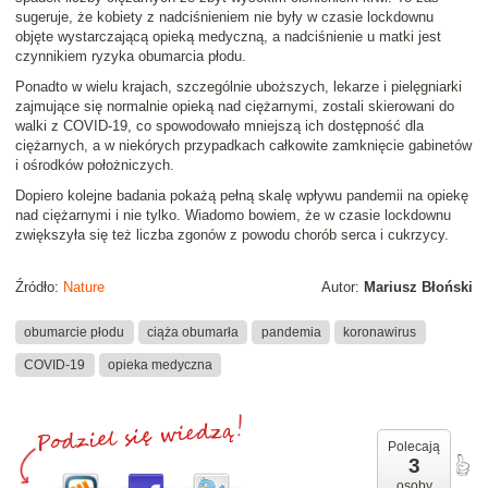
sugeruje, że kobiety z nadciśnieniem nie były w czasie lockdownu
objęte wystarczającą opieką medyczną, a nadciśnienie u matki jest
czynnikiem ryzyka obumarcia płodu.
Ponadto w wielu krajach, szczególnie uboższych, lekarze i pielęgniarki
zajmujące się normalnie opieką nad ciężarnymi, zostali skierowani do
walki z COVID-19, co spowodowało mniejszą ich dostępność dla
ciężarnych, a w niekórych przypadkach całkowite zamknięcie gabinetów
i ośrodków położniczych.
Dopiero kolejne badania pokażą pełną skalę wpływu pandemii na opiekę
nad ciężarnymi i nie tylko. Wiadomo bowiem, że w czasie lockdownu
zwiększyła się też liczba zgonów z powodu chorób serca i cukrzycy.
Źródło:
Nature
Autor:
Mariusz Błoński
obumarcie płodu
ciąża obumarła
pandemia
koronawirus
COVID-19
opieka medyczna
Polecają
3
osoby