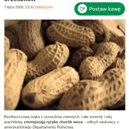
7 lipca 2008, 13:31
|
Medycyna
Beztłuszczowa mąka z orzeszków ziemnych, całe orzechy i olej
arachidowy
zmniejszają ryzyko chorób serca
– odkryli naukowcy z
amerykańskiego Departamentu Rolnictwa.