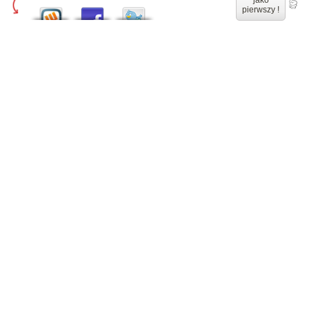
jako
pierwszy !