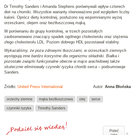
Dr Timothy Sanders i Amanda Stephens porównywali wpływ czterech
diet na chomiki. Wszystkie warianty równoważono pod względem liczby
kalorii. Oprócz diety kontrolnej, posłużono się wspomnianymi wyżej
orzeszkami, olejem oraz beztłuszczową mąką.
W porównaniu do grupy kontrolnej, w trzech pozostałych
zaobserwowano znaczący spadek ogólnego cholesterolu oraz stężenia
złego cholesterolu LDL. Poziom dobrego HDL pozostawał stabilny.
Wykazaliśmy, że poza zdrowymi tłuszczami, w orzeszkach ziemnych
występują inne bardzo korzystne dla organizmu składniki. Białka i
pozostałe związki funkcjonalne obecne w mące arachidowej także
skutecznie eliminowały czynniki ryzyka chorób serca
– podsumowuje
Sanders.
Źródło:
United Press International
Autor:
Anna Błońska
orzechy ziemne
mąka beztłuszczowa
olej
serce
czynniki ryzyka
Timothy Sanders
Poleć