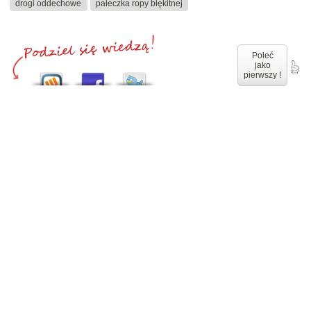
drogi oddechowe
pałeczka ropy błękitnej
Poleć
jako
pierwszy !