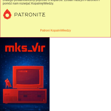
Dlatego postanowiliśmy poprosić o wsparcie. Zostań naszym Patronem i
pomóż nam rozwijać KopalnięWiedzy.
Patroni KopalniWiedzy