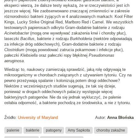
eksperci wierzą, że dalsze testy wykażą, że w rzeczywistości jest ich
jeszcze więcej. Nie zaobserwowano znaczącej zmienności w zakresie
różnorodności bakterii żyjących w 4 analizowanych markach: Kool Filter
Kings, Lucky Strike Original Red, Marlboro Red i Camel. We wszystkich
testowanych papierosach odkryto Gram-dodatnie bakterie z rodzaju
Acinetobacter
(mogą one wywoływać zakażenia krwi i choroby płuc),
laseczki
Bacillus
, bakterie z rodzaju
Burkholderia
(niektóre odpowiadają
za infekcje dróg oddechowych), Gram-dodatnie bakterie z rodzaju
Clostridium
(mogą powodować zatrucia pokarmowe i infekcje płuc),
pałeczki
Klebsiella
oraz pałeczki ropy błękitnej
Pseudomonas
aeruginosa
.
Wiedząc to, naukowcy zamierzają sprawdzić, jaką rolę odgrywają te
mikroorganizmy w chorobach związanych z używaniem tytoniu. Czy na
pewno przeżywają spalanie i kolonizują potem drogi oddechowe?
Niektóre z wcześniejszych studiów sugerują, że tak się dzieje,
ponieważ w drogach oddechowych palaczy występuje więcej
bakteryjnych patogenów. Nie da się jednak wykluczyć, że palenie
osłabia odporność, a bakterie pochodzą ze środowiska, a nie z tytoniu.
Źródło:
University of Maryland
Autor:
Anna Błońska
palenie
bakterie
patogeny
Amy Sapkota
choroby zakaźne