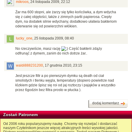
mikroos
,
24 listopada 2009, 22:12
Żar ma 600 stopni, ale żarzy się tylko końcówka, a dym wdycha
się z całej objętości, także z zimnych partii papierosa. Ciepły
dym, na dodatek silnie wdychany, dodatkowo ułatwia bakteriom
oderwanie się od powierzchni włókien.
lucky_one
,
25 listopada 2009, 08:40
No rzeczywiście, masz rację
Część bakterii zdąży
odfrunąć z dymem, zanim do nich dotrze żar..
waldi888231200
,
17 grudnia 2010, 23:15
Jest jeszcze filtr a po pierwszym dymku są death od ciał
smolistych i tlenku węgla, temperatury (dopiero powietrze nad
łózkiem gdzie śpisz się roi od jaj roztoczy i pająków a wszystko
przez 6godzin bez filtra prosto w płucka ).
dodaj komentarz
Zostań Patronem
Od 2006 roku popularyzujemy naukę. Chcemy się rozwijać i dostarczać
naszym Czytelnikom jeszcze więcej atrakcyjnych treści wysokiej jakości.