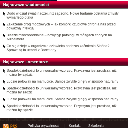
Najnowsze wiadomości
Dodo widział świat inaczej, niż sądzono. Nowe badanie odsłania zmysły
wymarłego ptaka
Zakażenie dróg moczowych – jak komórki czuciowe chronią nas przed
poważną infekcją
Blaszki mitochondrialne – nowy typ patologii w mózgach chorych na
Alzheimera
Co się dzieje w organizmie człowieka podczas zaćmienia Słońca?
Sprawdzą to uczeni z Barcelony
Najnowsze komentarze
Spadek dzietności to uniwersalny wzorzec. Przyczyna jest prostsza, niż
można by sądzić
Ludzie polowali na mamucice. Samce zwykle ginęły w sposób naturalny
Spadek dzietności to uniwersalny wzorzec. Przyczyna jest prostsza, niż
można by sądzić
Ludzie polowali na mamucice. Samce zwykle ginęły w sposób naturalny
Spadek dzietności to uniwersalny wzorzec. Przyczyna jest prostsza, niż
można by sądzić
Polityka prywatności
|
Kontakt
Szkolenia