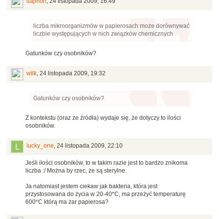
dajmon
,
24 listopada 2009, 16:49
liczba mikroorganizmów w papierosach może dorównywać
liczbie występujących w nich związków chemicznych
Gatunków czy osobników?
wilk
,
24 listopada 2009, 19:32
Gatunków czy osobników?
Z kontekstu (oraz ze źródła) wydaje się, że dotyczy to ilości
osobników.
lucky_one
,
24 listopada 2009, 22:10
Jeśli ilości osobników, to w takim razie jest to bardzo znikoma
liczba :/ Można by rzec, że są sterylne.
Ja natomiast jestem ciekaw jak bakteria, która jest
przystosowana do życia w 20-40*C, ma przeżyć temperaturę
600*C którą ma żar papierosa?