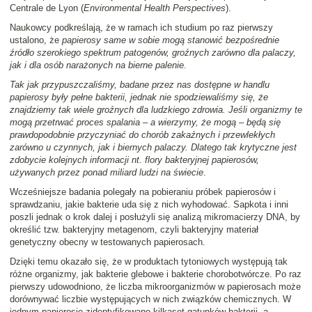
Centrale de Lyon (
Environmental Health Perspectives
).
Naukowcy podkreślają, że w ramach ich studium po raz pierwszy
ustalono, że
papierosy same w sobie mogą stanowić bezpośrednie
źródło szerokiego spektrum patogenów, groźnych zarówno dla palaczy,
jak i dla osób narażonych na bierne palenie
.
Tak jak przypuszczaliśmy, badane przez nas dostępne w handlu
papierosy były pełne bakterii, jednak nie spodziewaliśmy się, że
znajdziemy tak wiele groźnych dla ludzkiego zdrowia. Jeśli organizmy te
mogą przetrwać proces spalania – a wierzymy, że mogą – będą się
prawdopodobnie przyczyniać do chorób zakaźnych i przewlekłych
zarówno u czynnych, jak i biernych palaczy. Dlatego tak krytyczne jest
zdobycie kolejnych informacji nt. flory bakteryjnej papierosów,
używanych przez ponad miliard ludzi na świecie
.
Wcześniejsze badania polegały na pobieraniu próbek papierosów i
sprawdzaniu, jakie bakterie uda się z nich wyhodować. Sapkota i inni
poszli jednak o krok dalej i posłużyli się analizą mikromacierzy DNA, by
określić tzw. bakteryjny metagenom, czyli bakteryjny materiał
genetyczny obecny w testowanych papierosach.
Dzięki temu okazało się, że w produktach tytoniowych występują tak
różne organizmy, jak bakterie glebowe i bakterie chorobotwórcze. Po raz
pierwszy udowodniono, że liczba mikroorganizmów w papierosach może
dorównywać liczbie występujących w nich związków chemicznych. W
jednym papierosie zidentyfikowano kilkaset gatunków bakterii, a