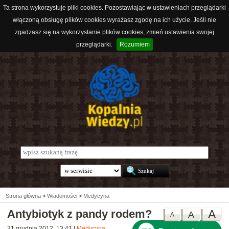
Ta strona wykorzystuje pliki cookies. Pozostawiając w ustawieniach przeglądarki
włączoną obsługę plików cookies wyrażasz zgodę na ich użycie. Jeśli nie
zgadzasz się na wykorzystanie plików cookies, zmień ustawienia swojej
przeglądarki.
Rozumiem
Strona główna
>
Wiadomości
>
Medycyna
Antybiotyk z pandy rodem?
A
A
A
31 grudnia 2012, 13:41
|
Medycyna