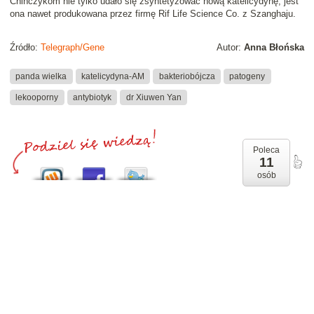
Chińczykom nie tylko udało się zsyntetyzować nową katelicydynę, jest
ona nawet produkowana przez firmę Rif Life Science Co. z Szanghaju.
Źródło:
Telegraph/Gene
Autor:
Anna Błońska
panda wielka
katelicydyna-AM
bakteriobójcza
patogeny
lekooporny
antybiotyk
dr Xiuwen Yan
Poleca
11
osób