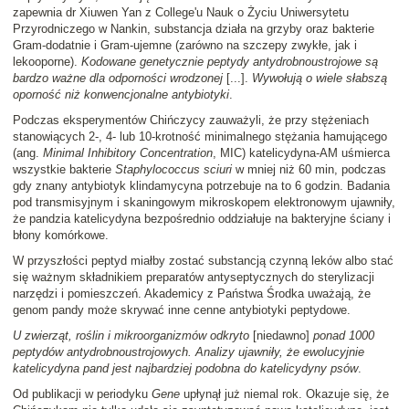
zapewnia dr Xiuwen Yan z College'u Nauk o Życiu Uniwersytetu
Przyrodniczego w Nankin, substancja działa na grzyby oraz bakterie
Gram-dodatnie i Gram-ujemne (zarówno na szczepy zwykłe, jak i
lekooporne).
Kodowane genetycznie peptydy antydrobnoustrojowe są
bardzo ważne dla odporności wrodzonej
[...].
Wywołują o wiele słabszą
oporność niż konwencjonalne antybiotyki
.
Podczas eksperymentów Chińczycy zauważyli, że przy stężeniach
stanowiących 2-, 4- lub 10-krotność minimalnego stężania hamującego
(ang.
Minimal Inhibitory Concentration
, MIC) katelicydyna-AM uśmierca
wszystkie bakterie
Staphylococcus sciuri
w mniej niż 60 min, podczas
gdy znany antybiotyk klindamycyna potrzebuje na to 6 godzin. Badania
pod transmisyjnym i skaningowym mikroskopem elektronowym ujawniły,
że pandzia katelicydyna bezpośrednio oddziałuje na bakteryjne ściany i
błony komórkowe.
W przyszłości peptyd miałby zostać substancją czynną leków albo stać
się ważnym składnikiem preparatów antyseptycznych do sterylizacji
narzędzi i pomieszczeń. Akademicy z Państwa Środka uważają, że
genom pandy może skrywać inne cenne antybiotyki peptydowe.
U zwierząt, roślin i mikroorganizmów odkryto
[niedawno]
ponad 1000
peptydów antydrobnoustrojowych. Analizy ujawniły, że ewolucyjnie
katelicydyna pand jest najbardziej podobna do katelicydyny psów
.
Od publikacji w periodyku
Gene
upłynął już niemal rok. Okazuje się, że