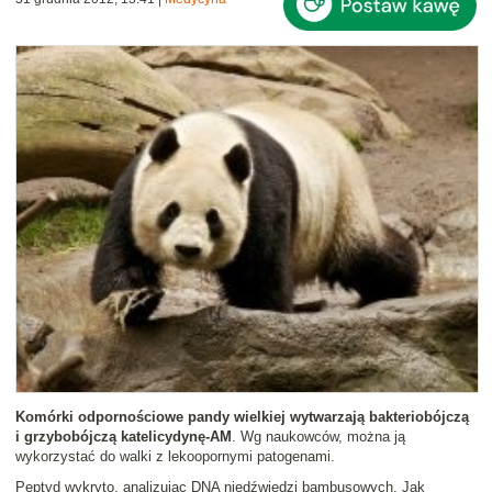
Komórki odpornościowe pandy wielkiej wytwarzają bakteriobójczą
i grzybobójczą katelicydynę-AM
. Wg naukowców, można ją
wykorzystać do walki z lekoopornymi patogenami.
Peptyd wykryto, analizując DNA niedźwiedzi bambusowych. Jak