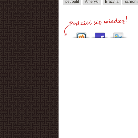
petroglif
Ameryki
Brazylia
schroni