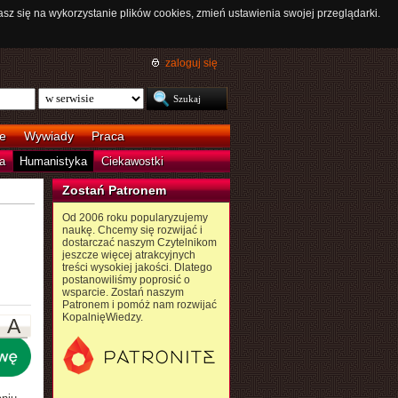
asz się na wykorzystanie plików cookies, zmień ustawienia swojej przeglądarki.
zaloguj się
e
Wywiady
Praca
a
Humanistyka
Ciekawostki
Zostań Patronem
Od 2006 roku popularyzujemy
naukę. Chcemy się rozwijać i
dostarczać naszym Czytelnikom
jeszcze więcej atrakcyjnych
treści wysokiej jakości. Dlatego
postanowiliśmy poprosić o
wsparcie. Zostań naszym
Patronem i pomóż nam rozwijać
KopalnięWiedzy.
A