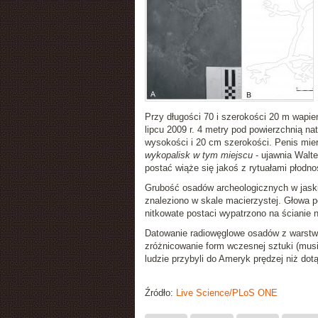
Przy długości 70 i szerokości 20 m wapi
lipcu 2009 r. 4 metry pod powierzchnią n
wysokości i 20 cm szerokości. Penis mie
wykopalisk w tym miejscu
- ujawnia Walte
postać wiąże się jakoś z rytuałami płodno
Grubość osadów archeologicznych w jaski
znaleziono w skale macierzystej. Głowa po
nitkowate postaci wypatrzono na ścianie 
Datowanie radiowęglowe osadów z warstwy
zróżnicowanie form wczesnej sztuki (musi
ludzie przybyli do Ameryk prędzej niż dot
Źródło:
Live Science/PLoS ONE