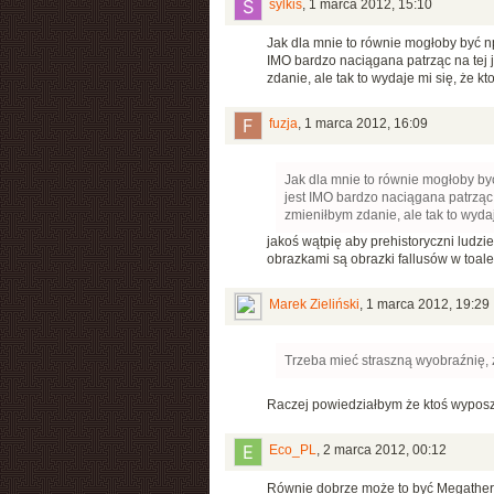
sylkis
,
1 marca 2012, 15:10
Jak dla mnie to równie mogłoby być np
IMO bardzo naciągana patrząc na tej j
zdanie, ale tak to wydaje mi się, że kto
fuzja
,
1 marca 2012, 16:09
Jak dla mnie to równie mogłoby być
jest IMO bardzo naciągana patrząc 
zmieniłbym zdanie, ale tak to wydaje
jakoś wątpię aby prehistoryczni ludzi
obrazkami są obrazki fallusów w toale
Marek Zieliński
,
1 marca 2012, 19:29
Trzeba mieć straszną wyobraźnię, 
Raczej powiedziałbym że ktoś wypo
Eco_PL
,
2 marca 2012, 00:12
Równie dobrze może to być Megathe