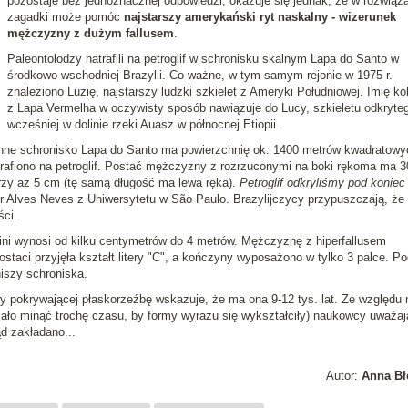
pozostaje bez jednoznacznej odpowiedzi, okazuje się jednak, że w rozwiąz
zagadki może pomóc
najstarszy amerykański ryt naskalny - wizerunek
mężczyzny z dużym fallusem
.
Paleontolodzy natrafili na petroglif w schronisku skalnym Lapa do Santo w
środkowo-wschodniej Brazylii. Co ważne, w tym samym rejonie w 1975 r.
znaleziono Luzię, najstarszy ludzki szkielet z Ameryki Południowej. Imię ko
z Lapa Vermelha w oczywisty sposób nawiązuje do Lucy, szkieletu odkryteg
wcześniej w dolinie rzeki Auasz w północnej Etiopii.
enne schronisko Lapa do Santo ma powierzchnię ok. 1400 metrów kwadratow
atrafiono na petroglif. Postać mężczyzny z rozrzuconymi na boki rękoma ma 
rzy aż 5 cm (tę samą długość ma lewa ręka).
Petroglif odkryliśmy pod koniec
r Alves Neves z Uniwersytetu w São Paulo. Brazylijczycy przypuszczają, że
ści.
ni wynosi od kilku centymetrów do 4 metrów. Mężczyznę z hiperfallusem
staci przyjęła kształt litery "C", a kończyny wyposażono w tylko 3 palce. P
niszy schroniska.
 pokrywającej płaskorzeźbę wskazuje, że ma ona 9-12 tys. lat. Ze względu 
ało minąć trochę czasu, by formy wyrazu się wykształciły) naukowcy uważaj
ąd zakładano...
Autor:
Anna Bł