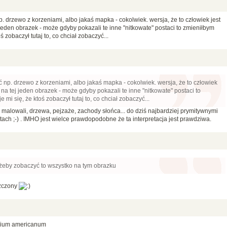
. drzewo z korzeniami, albo jakaś mapka - cokolwiek. wersja, że to człowiek jest
eden obrazek - może gdyby pokazali te inne "nitkowate" postaci to zmieniłbym
ś zobaczył tutaj to, co chciał zobaczyć...
 np. drzewo z korzeniami, albo jakaś mapka - cokolwiek. wersja, że to człowiek
na tej jeden obrazek - może gdyby pokazali te inne "nitkowate" postaci to
 mi się, że ktoś zobaczył tutaj to, co chciał zobaczyć...
e malowali, drzewa, pejzaże, zachody słońca... do dziś najbardziej prymitywnymi
tach ;-) . IMHO jest wielce prawdopodobne że ta interpretacja jest prawdziwa.
żeby zobaczyć to wszystko na tym obrazku
szczony
rium americanum