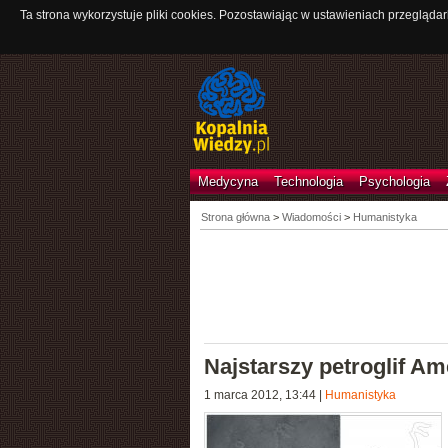
Ta strona wykorzystuje pliki cookies. Pozostawiając w ustawieniach przeglądar
Medycyna
Technologia
Psychologia
Strona główna
>
Wiadomości
>
Humanistyka
Najstarszy petroglif A
1 marca 2012, 13:44
|
Humanistyka