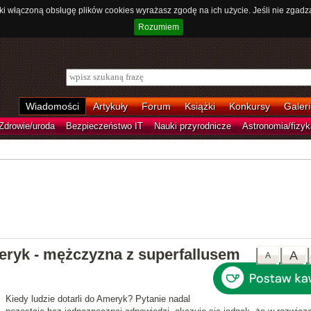
ki włączoną obsługę plików cookies wyrażasz zgodę na ich użycie. Jeśli nie zgadz
Rozumiem
Wiadomości
Artykuły
Forum
Książki
Konkursy
Galeri
Zdrowie/uroda
Bezpieczeństwo IT
Nauki przyrodnicze
Astronomia/fizyk
meryk - mężczyzna z superfallusem
A
A
Kiedy ludzie dotarli do Ameryk? Pytanie nadal