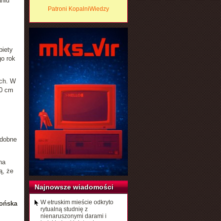
aniu
Patroni KopalniWiedzy
biety
o rok
ych. W
30 cm
odobne
na
ą, że
Najnowsze wiadomości
W etruskim mieście odkryto
ońska
rytualną studnię z
nienaruszonymi darami i