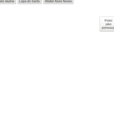
sko skalne
Lapa do Santo
Walter Alves Neves
Poleć
jako
pierwszy