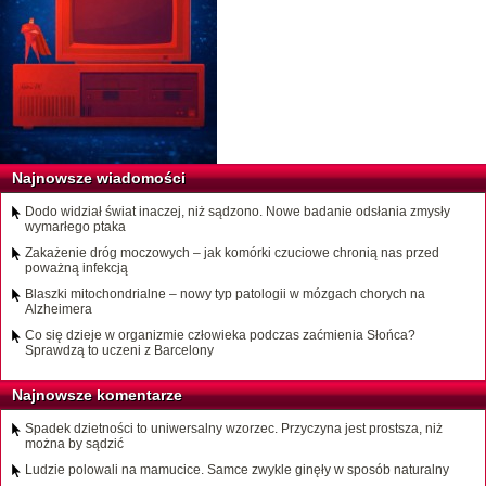
Najnowsze wiadomości
Dodo widział świat inaczej, niż sądzono. Nowe badanie odsłania zmysły
wymarłego ptaka
Zakażenie dróg moczowych – jak komórki czuciowe chronią nas przed
poważną infekcją
Blaszki mitochondrialne – nowy typ patologii w mózgach chorych na
Alzheimera
Co się dzieje w organizmie człowieka podczas zaćmienia Słońca?
Sprawdzą to uczeni z Barcelony
Najnowsze komentarze
Spadek dzietności to uniwersalny wzorzec. Przyczyna jest prostsza, niż
można by sądzić
Ludzie polowali na mamucice. Samce zwykle ginęły w sposób naturalny