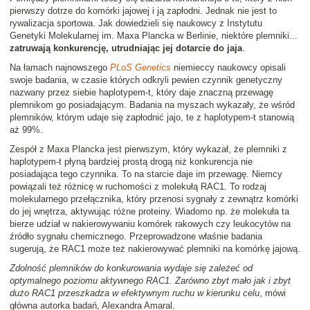
pierwszy dotrze do komórki jajowej i ją zapłodni. Jednak nie jest to
rywalizacja sportowa. Jak dowiedzieli się naukowcy z Instytutu
Genetyki Molekularnej im. Maxa Plancka w Berlinie, niektóre plemniki...
zatruwają konkurencję, utrudniając jej dotarcie do jaja
.
Na łamach najnowszego
PLoS Genetics
niemieccy naukowcy opisali
swoje badania, w czasie których odkryli pewien czynnik genetyczny
nazwany przez siebie haplotypem-t, który daje znaczną przewagę
plemnikom go posiadającym. Badania na myszach wykazały, że wśród
plemników, którym udaje się zapłodnić jajo, te z haplotypem-t stanowią
aż 99%.
Zespół z Maxa Plancka jest pierwszym, który wykazał, że plemniki z
haplotypem-t płyną bardziej prostą drogą niż konkurencja nie
posiadająca tego czynnika. To na starcie daje im przewagę. Niemcy
powiązali też różnicę w ruchomości z molekułą RAC1. To rodzaj
molekularnego przełącznika, który przenosi sygnały z zewnątrz komórki
do jej wnętrza, aktywując różne proteiny. Wiadomo np. że molekuła ta
bierze udział w nakierowywaniu komórek rakowych czy leukocytów na
źródło sygnału chemicznego. Przeprowadzone właśnie badania
sugerują, że RAC1 może też nakierowywać plemniki na komórkę jajową.
Zdolność plemników do konkurowania wydaje się zależeć od
optymalnego poziomu aktywnego RAC1. Zarówno zbyt mało jak i zbyt
dużo RAC1 przeszkadza w efektywnym ruchu w kierunku celu
, mówi
główna autorka badań, Alexandra Amaral.