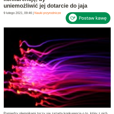
uniemożliwić jej dotarcie do jaja
9 lutego 2021, 09:46
|
Nauki przyrodnicze
Pomiędzy plemnikami toczy się zażarta konkurencja o to, który z nich