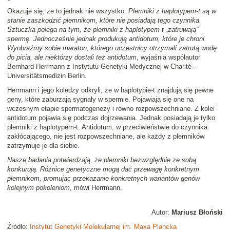
Okazuje się, że to jednak nie wszystko.
Plemniki z haplotypem-t są w
stanie zaszkodzić plemnikom, które nie posiadają tego czynnika.
Sztuczka polega na tym, że plemniki z haplotypem-t „zatruwają”
spermę. Jednocześnie jednak produkują antidotum, które je chroni.
Wyobraźmy sobie maraton, którego uczestnicy otrzymali zatrutą wodę
do picia, ale niektórzy dostali też antidotum
, wyjaśnia współautor
Bernhard Herrmann z Instytutu Genetyki Medycznej w Charité –
Universitätsmedizin Berlin.
Herrmann i jego koledzy odkryli, że w haplotypie-t znajdują się pewne
geny, które zaburzają sygnały w spermie. Pojawiają się one na
wczesnym etapie spermatogenezy i równo rozpowszechniane. Z kolei
antidotum pojawia się podczas dojrzewania. Jednak posiadają je tylko
plemniki z haplotypem-t. Antidotum, w przeciwieństwie do czynnika
zakłócającego, nie jest rozpowszechniane, ale każdy z plemników
zatrzymuje je dla siebie.
Nasze badania potwierdzają, że plemniki bezwzględnie ze sobą
konkurują. Różnice genetyczne mogą dać przewagę konkretnym
plemnikom, promując przekazanie konkretnych wariantów genów
kolejnym pokoleniom
, mówi Herrmann.
Autor:
Mariusz Błoński
Źródło:
Instytut Genetyki Molekularnej im. Maxa Plancka