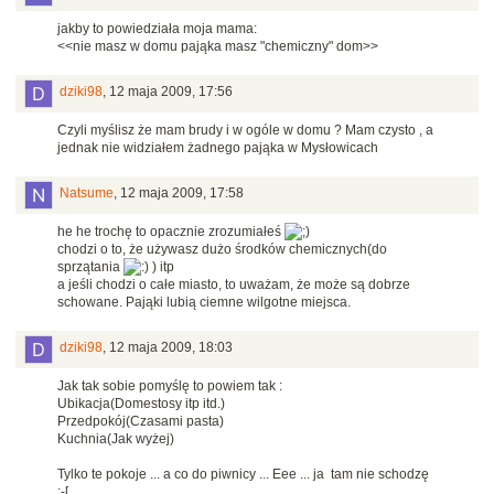
jakby to powiedziała moja mama:
<<nie masz w domu pająka masz "chemiczny" dom>>
dziki98
,
12 maja 2009, 17:56
Czyli myślisz że mam brudy i w ogóle w domu ? Mam czysto , a
jednak nie widziałem żadnego pająka w Mysłowicach
Natsume
,
12 maja 2009, 17:58
he he trochę to opacznie zrozumiałeś
chodzi o to, że używasz dużo środków chemicznych(do
sprzątania
) itp
a jeśli chodzi o całe miasto, to uważam, że może są dobrze
schowane. Pająki lubią ciemne wilgotne miejsca.
dziki98
,
12 maja 2009, 18:03
Jak tak sobie pomyślę to powiem tak :
Ubikacja(Domestosy itp itd.)
Przedpokój(Czasami pasta)
Kuchnia(Jak wyżej)
Tylko te pokoje ... a co do piwnicy ... Eee ... ja tam nie schodzę
:-[