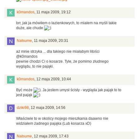
k0mandos
,
11 maja 2009, 19:12
brr, jak ja mówiłem o łazienkowych, to miałem na myśli takie
duże, ale chude
Natsume
,
11 maja 2009, 20:31
aż mnie strzyka ... dla takiego nie miałabym litości
@k0mandos
pewnie chodzi Ci o kosarze. Tyle, że pomimo złudnego
wyglądu, to nie pająki.
k0mandos
,
12 maja 2009, 10:44
Być może
. Ja jestem umysł ścisły - wygląda jak pająk to to
jest pająk
dziki98
,
12 maja 2009, 14:56
Właściwie to w okolicy mojego mieszkania daawno nie
widziałem żadnego pająka (Lub kosarza xD)
Natsume
,
12 maja 2009, 17:43