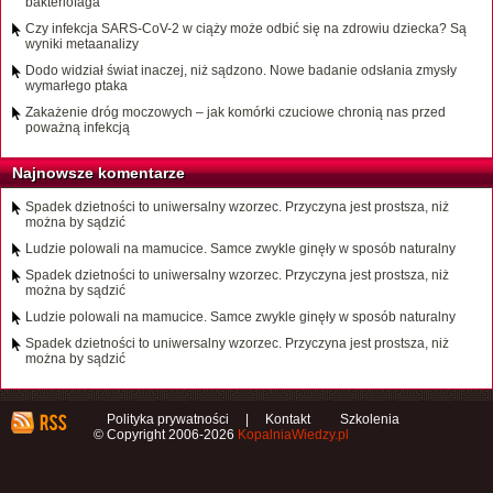
bakteriofaga
Czy infekcja SARS-CoV-2 w ciąży może odbić się na zdrowiu dziecka? Są
wyniki metaanalizy
Dodo widział świat inaczej, niż sądzono. Nowe badanie odsłania zmysły
wymarłego ptaka
Zakażenie dróg moczowych – jak komórki czuciowe chronią nas przed
poważną infekcją
Najnowsze komentarze
Spadek dzietności to uniwersalny wzorzec. Przyczyna jest prostsza, niż
można by sądzić
Ludzie polowali na mamucice. Samce zwykle ginęły w sposób naturalny
Spadek dzietności to uniwersalny wzorzec. Przyczyna jest prostsza, niż
można by sądzić
Ludzie polowali na mamucice. Samce zwykle ginęły w sposób naturalny
Spadek dzietności to uniwersalny wzorzec. Przyczyna jest prostsza, niż
można by sądzić
Polityka prywatności
|
Kontakt
Szkolenia
© Copyright 2006-2026
KopalniaWiedzy.pl