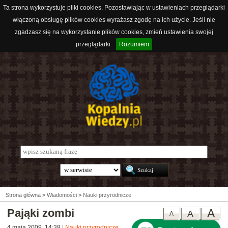
Ta strona wykorzystuje pliki cookies. Pozostawiając w ustawieniach przeglądarki
włączoną obsługę plików cookies wyrażasz zgodę na ich użycie. Jeśli nie
zgadzasz się na wykorzystanie plików cookies, zmień ustawienia swojej
przeglądarki.
Rozumiem
Strona główna
>
Wiadomości
>
Nauki przyrodnicze
Pająki zombi
A
A
A
4 maja 2009, 14:38
|
Nauki przyrodnicze