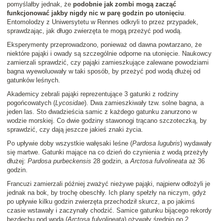
pomyślałby jednak, że
podobnie jak zombi mogą zacząć
funkcjonować jakby nigdy nic w parę godzin po utonięciu
.
Entomolodzy z Uniwersytetu w Rennes odkryli to przez przypadek,
sprawdzając, jak długo zwierzęta te mogą przeżyć pod wodą.
Eksperymenty przeprowadzono, ponieważ od dawna powtarzano, że
niektóre pająki i owady są szczególnie odporne na utonięcie. Naukowcy
zamierzali sprawdzić, czy pająki zamieszkujące zalewane powodziami
bagna wyewoluowały w taki sposób, by przeżyć pod wodą dłużej od
gatunków leśnych.
Akademicy zebrali pająki reprezentujące 3 gatunki z rodziny
pogońcowatych (
Lycosidae
). Dwa zamieszkiwały tzw. solne bagna, a
jeden las. Sto dwadzieścia samic z każdego gatunku zanurzono w
wodzie morskiej. Co dwie godziny stawonogi trącano szczoteczką, by
sprawdzić, czy dają jeszcze jakieś znaki życia.
Po upływie doby wszystkie wałęsaki leśne (
Pardosa lugubris
) wydawały
się martwe. Gatunki mające na co dzień do czynienia z wodą przeżyły
dłużej:
Pardosa purbeckensis
28 godzin, a
Arctosa fulvolineata
aż 36
godzin.
Francuzi zamierzali później zważyć nieżywe pająki, najpierw odłożyli je
jednak na bok, by trochę obeschły. Ich plany spełzły na niczym, gdyż
po upływie kilku godzin zwierzęta przechodził skurcz, a po jakimś
czasie wstawały i zaczynały chodzić. Samice gatunku bijącego rekordy
bezdechu pod wodą (
Arctosa fulvolineata
) ożywały średnio po 2