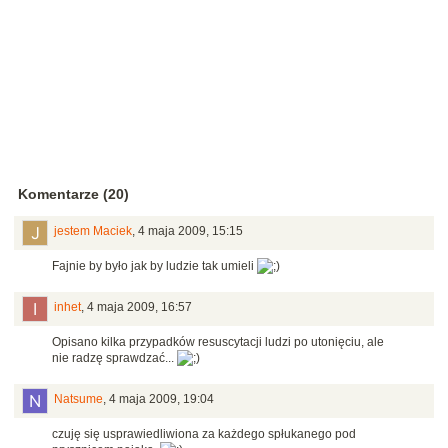
Komentarze (20)
jestem Maciek
,
4 maja 2009, 15:15
Fajnie by było jak by ludzie tak umieli
inhet
,
4 maja 2009, 16:57
Opisano kilka przypadków resuscytacji ludzi po utonięciu, ale
nie radzę sprawdzać...
Natsume
,
4 maja 2009, 19:04
czuję się usprawiedliwiona za każdego spłukanego pod