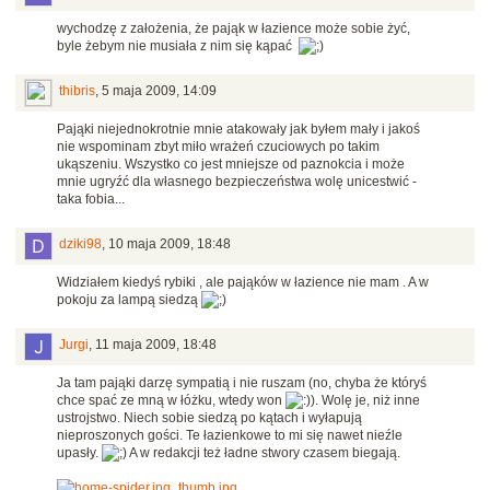
wychodzę z założenia, że pająk w łazience może sobie żyć,
byle żebym nie musiała z nim się kąpać
thibris
,
5 maja 2009, 14:09
Pająki niejednokrotnie mnie atakowały jak byłem mały i jakoś
nie wspominam zbyt miło wrażeń czuciowych po takim
ukąszeniu. Wszystko co jest mniejsze od paznokcia i może
mnie ugryźć dla własnego bezpieczeństwa wolę unicestwić -
taka fobia...
dziki98
,
10 maja 2009, 18:48
Widziałem kiedyś rybiki , ale pająków w łazience nie mam . A w
pokoju za lampą siedzą
Jurgi
,
11 maja 2009, 18:48
Ja tam pająki darzę sympatią i nie ruszam (no, chyba że któryś
chce spać ze mną w łóżku, wtedy won
). Wolę je, niż inne
ustrojstwo. Niech sobie siedzą po kątach i wyłapują
nieproszonych gości. Te łazienkowe to mi się nawet nieźle
upasły.
A w redakcji też ładne stwory czasem biegają.