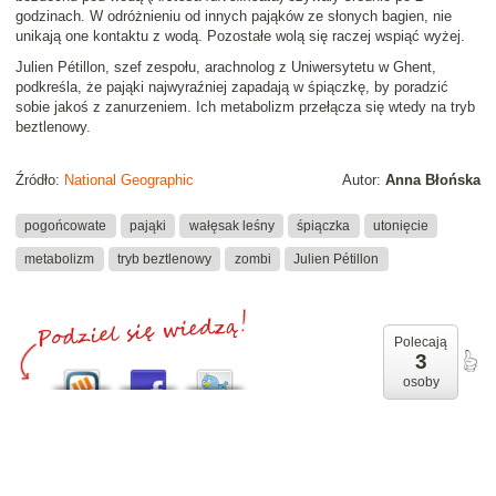
godzinach. W odróżnieniu od innych pająków ze słonych bagien, nie
unikają one kontaktu z wodą. Pozostałe wolą się raczej wspiąć wyżej.
Julien Pétillon, szef zespołu, arachnolog z Uniwersytetu w Ghent,
podkreśla, że pająki najwyraźniej zapadają w śpiączkę, by poradzić
sobie jakoś z zanurzeniem. Ich metabolizm przełącza się wtedy na tryb
beztlenowy.
Źródło:
National Geographic
Autor:
Anna Błońska
pogońcowate
pająki
wałęsak leśny
śpiączka
utonięcie
metabolizm
tryb beztlenowy
zombi
Julien Pétillon
Polecają
3
osoby