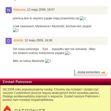
Natsume
,
12 maja 2009, 18:07
piwnica,tam to dopiero pająki maja prawdziwy raj
a tak nawiasem, Mysłowice= Myslovitz, kocham ten zespół
dziki98
,
12 maja 2009, 18:08
Od czasu pewnego ... Eee ... wypadku tam nie schodzę . Więc
nie miałem szansy zobaczenia pająka
Miło że lubisz Myslovitz
dodaj komentarz
Zostań Patronem
Od 2006 roku popularyzujemy naukę. Chcemy się rozwijać i dostarczać
naszym Czytelnikom jeszcze więcej atrakcyjnych treści wysokiej jakości.
Dlatego postanowiliśmy poprosić o wsparcie. Zostań naszym Patronem i
pomóż nam rozwijać KopalnięWiedzy.