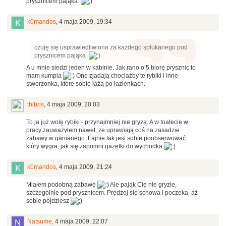
prysznicem pająka
k0mandos
,
4 maja 2009, 19:34
czuję się usprawiedliwiona za każdego spłukanego pod
prysznicem pająka
A u mnie siedzi jeden w kabinie. Jak rano o 5 biorę prysznic to
mam kumpla
One zjadają chociażby te rybiki i inne
stworzonka, które sobie łażą po łazienkach.
thibris
,
4 maja 2009, 20:03
To ja już wolę rybiki - przynajmniej nie gryzą. A w toalecie w
pracy zauważyłem nawet, że uprawiają coś na zasadzie
zabawy w ganianego. Fajnie tak jest sobie poobserwować
który wygra, jak się zapomni gazetki do wychodka
k0mandos
,
4 maja 2009, 21:24
Miałem podobną zabawę
Ale pająk Cię nie gryzie,
szczególnie pod prysznicem. Prędzej się schowa i poczeka, aż
sobie pójdziesz
Natsume
,
4 maja 2009, 22:07