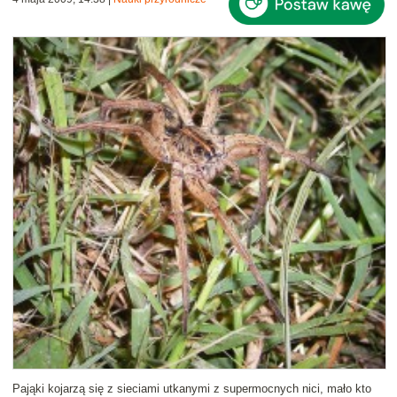
Pająki kojarzą się z sieciami utkanymi z supermocnych nici, mało kto