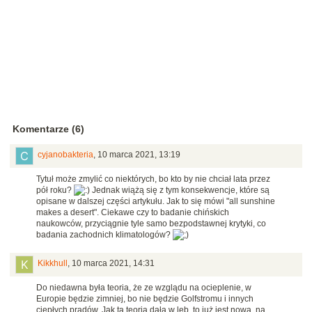
Komentarze (6)
cyjanobakteria
,
10 marca 2021, 13:19
Tytuł może zmylić co niektórych, bo kto by nie chciał lata przez
pół roku?
Jednak wiążą się z tym konsekwencje, które są
opisane w dalszej części artykułu. Jak to się mówi "all sunshine
makes a desert". Ciekawe czy to badanie chińskich
naukowców, przyciągnie tyle samo bezpodstawnej krytyki, co
badania zachodnich klimatologów?
Kikkhull
,
10 marca 2021, 14:31
Do niedawna była teoria, że ze wzglądu na ocieplenie, w
Europie będzie zimniej, bo nie będzie Golfstromu i innych
ciepłych prądów. Jak ta teoria dała w leb, to już jest nowa, na