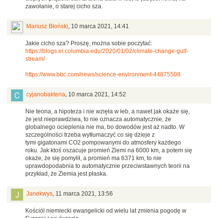
zawołanie, o starej cicho sza.
Mariusz Błoński
,
10 marca 2021, 14:41
Jakie cicho sza? Proszę, można sobie poczytać:
https://blogs.ei.columbia.edu/2020/01/02/climate-change-gulf-
stream/
https://www.bbc.com/news/science-environment-44875508
cyjanobakteria
,
10 marca 2021, 14:52
Nie teoria, a hipoteza i nie wzięła w łeb, a nawet jak okaże się,
że jest nieprawdziwa, to nie oznacza automatycznie, że
globalnego ocieplenia nie ma, bo dowodów jest aż nadto. W
szczególności trzeba wytłumaczyć co się dzieje z
tymi gigatonami CO2 pompowanymi do atmosfery każdego
roku. Jak ktoś oszacuje promień Ziemi na 6000 km, a potem się
okaże, że się pomylił, a promień ma 6371 km, to nie
uprawdopodabnia to automatycznie przeciwstawnych teorii na
przykład, że Ziemia jest płaska.
Janekwys
,
11 marca 2021, 13:56
Kościól niemiecki ewangelicki od wielu lat zmienia pogodę w