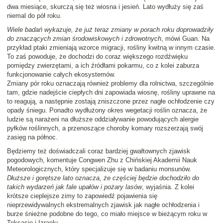
dwa miesiące, skurczą się też wiosna i jesień. Lato wydłuży się zaś
niemal do pół roku.
Wiele badań wykazuje, że już teraz zmiany w porach roku doprowadziły
do znaczących zmian środowiskowych i zdrowotnych
, mówi Guan. Na
przykład ptaki zmieniają wzorce migracji, rośliny kwitną w innym czasie.
To zaś powoduje, że dochodzi do coraz większego rozdźwięku
pomiędzy zwierzętami, a ich źródłami pokarmu, co z kolei zaburza
funkcjonowanie całych ekosystemów.
Zmiany pór roku oznaczają również problemy dla rolnictwa, szczególnie
tam, gdzie nadejście ciepłych dni zapowiada wiosnę, rośliny uprawne na
to reagują, a następnie zostają zniszczone przez nagłe ochłodzenie czy
opady śniegu. Ponadto wydłużony okres wegetacji roślin oznacza, że
ludzie są narażeni na dłuższe oddziaływanie powodujących alergie
pyłków roślinnych, a przenoszące choroby komary rozszerzają swój
zasięg na północ.
Będziemy też doświadczali coraz bardziej gwałtownych zjawisk
pogodowych, komentuje Congwen Zhu z Chińskiej Akademii Nauk
Meteorologicznych, który specjalizuje się w badaniu monsunów.
Dłuższe i gorętsze lato oznacza, że częściej będzie dochodziło do
takich wydarzeń jak fale upałów i pożary lasów
, wyjaśnia. Z kolei
krótsze cieplejsze zimy to zapowiedź pojawienia się
nieprzewidywalnych ekstremalnych zjawisk jak nagłe ochłodzenia i
burze śnieżne podobne do tego, co miało miejsce w bieżącym roku w
Teksasie i Izraelu.