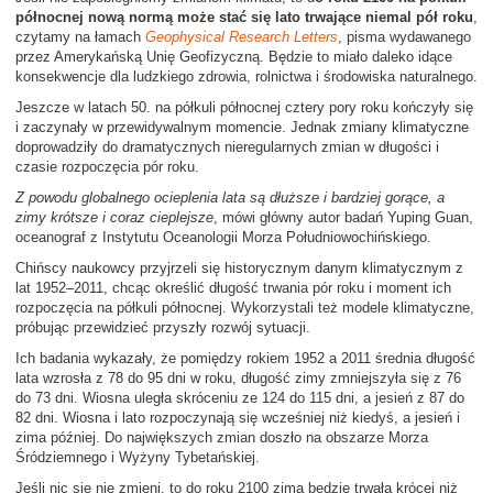
północnej nową normą może stać się lato trwające niemal pół roku
,
czytamy na łamach
Geophysical Research Letters
, pisma wydawanego
przez Amerykańską Unię Geofizyczną. Będzie to miało daleko idące
konsekwencje dla ludzkiego zdrowia, rolnictwa i środowiska naturalnego.
Jeszcze w latach 50. na półkuli północnej cztery pory roku kończyły się
i zaczynały w przewidywalnym momencie. Jednak zmiany klimatyczne
doprowadziły do dramatycznych nieregularnych zmian w długości i
czasie rozpoczęcia pór roku.
Z powodu globalnego ocieplenia lata są dłuższe i bardziej gorące, a
zimy krótsze i coraz cieplejsze
, mówi główny autor badań Yuping Guan,
oceanograf z Instytutu Oceanologii Morza Południowochińskiego.
Chińscy naukowcy przyjrzeli się historycznym danym klimatycznym z
lat 1952–2011, chcąc określić długość trwania pór roku i moment ich
rozpoczęcia na półkuli północnej. Wykorzystali też modele klimatyczne,
próbując przewidzieć przyszły rozwój sytuacji.
Ich badania wykazały, że pomiędzy rokiem 1952 a 2011 średnia długość
lata wzrosła z 78 do 95 dni w roku, długość zimy zmniejszyła się z 76
do 73 dni. Wiosna uległa skróceniu ze 124 do 115 dni, a jesień z 87 do
82 dni. Wiosna i lato rozpoczynają się wcześniej niż kiedyś, a jesień i
zima później. Do największych zmian doszło na obszarze Morza
Śródziemnego i Wyżyny Tybetańskiej.
Jeśli nic się nie zmieni, to do roku 2100 zima będzie trwała krócej niż