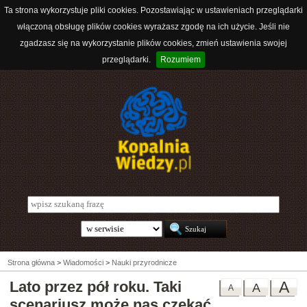
Ta strona wykorzystuje pliki cookies. Pozostawiając w ustawieniach przeglądarki
włączoną obsługę plików cookies wyrażasz zgodę na ich użycie. Jeśli nie
zgadzasz się na wykorzystanie plików cookies, zmień ustawienia swojej
przeglądarki.
Rozumiem
Strona główna
>
Wiadomości
>
Nauki przyrodnicze
Lato przez pół roku. Taki
A
A
A
scenariusz może nas czekać