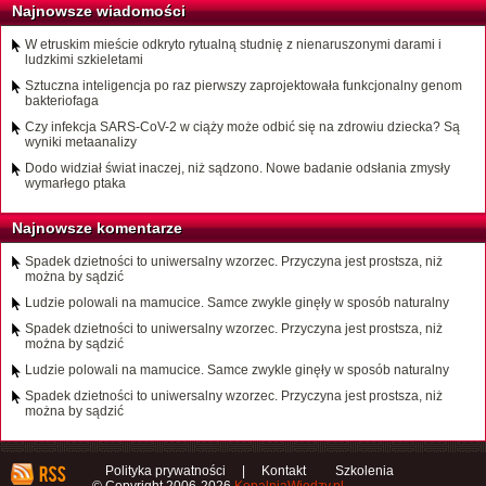
Najnowsze wiadomości
W etruskim mieście odkryto rytualną studnię z nienaruszonymi darami i
ludzkimi szkieletami
Sztuczna inteligencja po raz pierwszy zaprojektowała funkcjonalny genom
bakteriofaga
Czy infekcja SARS-CoV-2 w ciąży może odbić się na zdrowiu dziecka? Są
wyniki metaanalizy
Dodo widział świat inaczej, niż sądzono. Nowe badanie odsłania zmysły
wymarłego ptaka
Najnowsze komentarze
Spadek dzietności to uniwersalny wzorzec. Przyczyna jest prostsza, niż
można by sądzić
Ludzie polowali na mamucice. Samce zwykle ginęły w sposób naturalny
Spadek dzietności to uniwersalny wzorzec. Przyczyna jest prostsza, niż
można by sądzić
Ludzie polowali na mamucice. Samce zwykle ginęły w sposób naturalny
Spadek dzietności to uniwersalny wzorzec. Przyczyna jest prostsza, niż
można by sądzić
Polityka prywatności
|
Kontakt
Szkolenia