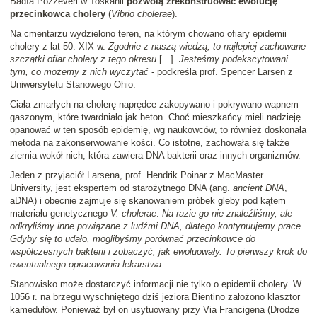
Badìa Pozzéveri w Toskanii
pozwolą zrekonstruować ewolucję
przecinkowca cholery
(
Vibrio cholerae
).
Na cmentarzu wydzielono teren, na którym chowano ofiary epidemii
cholery z lat 50. XIX w.
Zgodnie z naszą wiedzą, to najlepiej zachowane
szczątki ofiar cholery z tego okresu
[...].
Jesteśmy podekscytowani
tym, co możemy z nich wyczytać
- podkreśla prof. Spencer Larsen z
Uniwersytetu Stanowego Ohio.
Ciała zmarłych na cholerę naprędce zakopywano i pokrywano wapnem
gaszonym, które twardniało jak beton. Choć mieszkańcy mieli nadzieję
opanować w ten sposób epidemię, wg naukowców, to również doskonała
metoda na zakonserwowanie kości. Co istotne, zachowała się także
ziemia wokół nich, która zawiera DNA bakterii oraz innych organizmów.
Jeden z przyjaciół Larsena, prof. Hendrik Poinar z MacMaster
University, jest ekspertem od starożytnego DNA (ang.
ancient DNA
,
aDNA) i obecnie zajmuje się skanowaniem próbek gleby pod kątem
materiału genetycznego
V. cholerae
.
Na razie go nie znaleźliśmy, ale
odkryliśmy inne powiązane z ludźmi DNA, dlatego kontynuujemy prace.
Gdyby się to udało, moglibyśmy porównać przecinkowce do
współczesnych bakterii i zobaczyć, jak ewoluowały. To pierwszy krok do
ewentualnego opracowania lekarstwa
.
Stanowisko może dostarczyć informacji nie tylko o epidemii cholery. W
1056 r. na brzegu wyschniętego dziś jeziora Bientino założono klasztor
kamedułów. Ponieważ był on usytuowany przy Via Francigena (Drodze