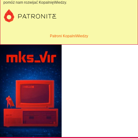
pomóż nam rozwijać KopalnięWiedzy.
Patroni KopalniWiedzy