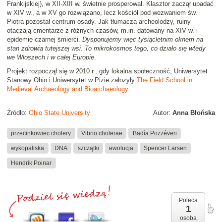
Frankijskiej), w XII-XIII w. świetnie prosperował. Klasztor zaczął upadać
w XIV w., a w XV go rozwiązano, lecz kościół pod wezwaniem św.
Piotra pozostał centrum osady. Jak tłumaczą archeolodzy, ruiny
otaczają cmentarze z różnych czasów, m.in. datowany na XIV w. i
epidemię czarnej śmierci.
Dysponujemy więc tysiącletnim oknem na
stan zdrowia tutejszej wsi. To mikrokosmos tego, co działo się wtedy
we Włoszech i w całej Europie
.
Projekt rozpoczął się w 2010 r., gdy lokalna społeczność, Uniwersytet
Stanowy Ohio i Uniwersytet w Pizie założyły
The Field School in
Medieval Archaeology and Bioarchaeology
.
Źródło:
Ohio State University
Autor:
Anna Błońska
przecinkowiec cholery
Vibrio cholerae
Badìa Pozzéveri
wykopaliska
DNA
szczątki
ewolucja
Spencer Larsen
Hendrik Poinar
Poleca
1
osoba