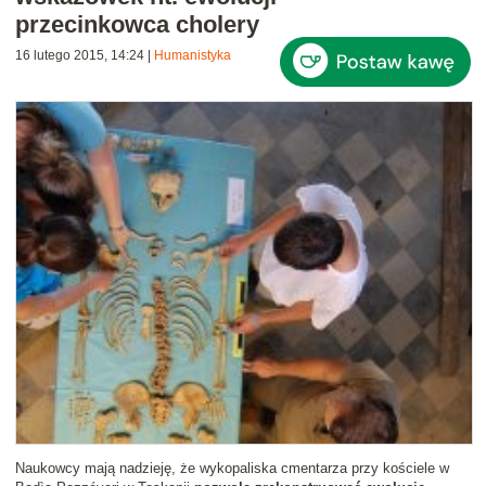
przecinkowca cholery
16 lutego 2015, 14:24
|
Humanistyka
Naukowcy mają nadzieję, że wykopaliska cmentarza przy kościele w