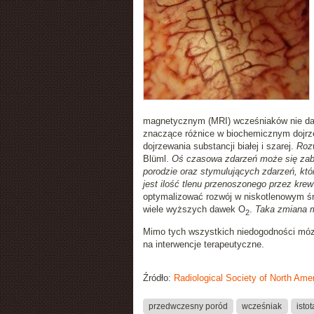
magnetycznym (MRI) wcześniaków nie daw
znaczące różnice w biochemicznym dojrzew
dojrzewania substancji białej i szarej.
Rozw
Blüml.
Oś czasowa zdarzeń może się zab
porodzie oraz stymulujących zdarzeń, któ
jest ilość tlenu przenoszonego przez krew
optymalizować rozwój w niskotlenowym śr
wiele wyższych dawek O
.
Taka zmiana m
2
Mimo tych wszystkich niedogodności mózg
na interwencje terapeutyczne.
Źródło:
Radiological Society of North Ame
przedwczesny poród
wcześniak
istot