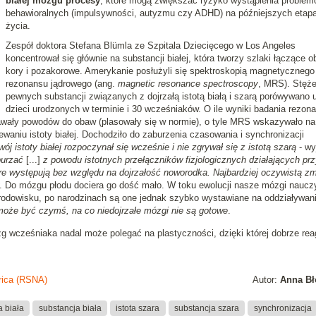
białej mózgu procesy
, które mogą zwiększać ryzyko wystąpienia problem
behawioralnych (impulsywności, autyzmu czy ADHD) na późniejszych etap
życia.
Zespół doktora Stefana Blümla ze Szpitala Dziecięcego w Los Angeles
koncentrował się głównie na substancji białej, która tworzy szlaki łączące o
kory i pozakorowe. Amerykanie posłużyli się spektroskopią magnetycznego
rezonansu jądrowego (ang.
magnetic resonance spectroscopy
, MRS). Stęże
pewnych substancji związanych z dojrzałą istotą białą i szarą porówywano 
dzieci urodzonych w terminie i 30 wcześniaków. O ile wyniki badania rezo
ały powodów do obaw (plasowały się w normie), o tyle MRS wskazywało na
aniu istoty białej. Dochodziło do zaburzenia czasowania i synchronizacji
ój istoty białej rozpoczynał się wcześnie i nie zgrywał się z istotą szarą
- wy
urzać
[...]
z powodu istotnych przełączników fizjologicznych działających prz
re występują bez względu na dojrzałość noworodka. Najbardziej oczywistą z
. Do mózgu płodu dociera go dość mało. W toku ewolucji nasze mózgi nauczy
odowisku, po narodzinach są one jednak szybko wystawiane na oddziaływani
oże być czymś, na co niedojrzałe mózgi nie są gotowe
.
 wcześniaka nadal może polegać na plastyczności, dzięki której dobrze rea
rica (RSNA)
Autor:
Anna Bł
a biała
substancja biała
istota szara
substancja szara
synchronizacja