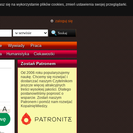
asz się na wykorzystanie plików cookies, zmień ustawienia swojej przeglądarki.
zaloguj się
e
Wywiady
Praca
a
Humanistyka
Ciekawostki
Zostań Patronem
Od 2006 roku popularyzujemy
naukę. Chcemy się rozwijać i
dostarczać naszym Czytelnikom
jeszcze więcej atrakcyjnych
treści wysokiej jakości. Dlatego
postanowiliśmy poprosić o
wsparcie. Zostań naszym
Patronem i pomóż nam rozwijać
KopalnięWiedzy.
A