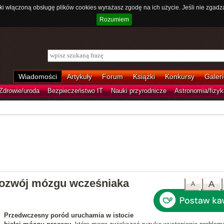
ki włączoną obsługę plików cookies wyrażasz zgodę na ich użycie. Jeśli nie zgadz
Rozumiem
Wiadomości
Artykuły
Forum
Książki
Konkursy
Galeri
Zdrowie/uroda
Bezpieczeństwo IT
Nauki przyrodnicze
Astronomia/fizyk
rozwój mózgu wcześniaka
A
A
Przedwczesny poród uruchamia w istocie