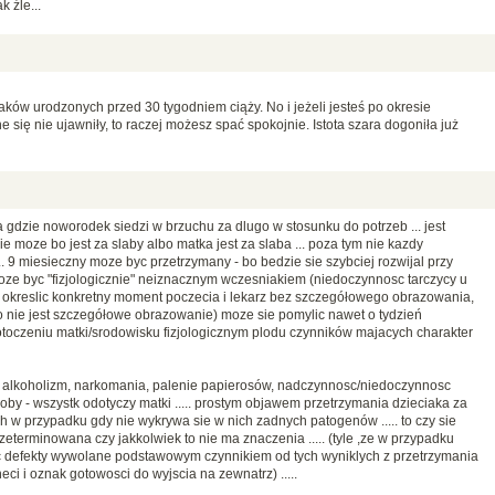
k źle...
ków urodzonych przed 30 tygodniem ciąży. No i jeżeli jesteś po okresie
 się nie ujawniły, to raczej możesz spać spokojnie. Istota szara dogoniła już
a gdzie noworodek siedzi w brzuchu za dlugo w stosunku do potrzeb ... jest
nie moze bo jest za slaby albo matka jest za slaba ... poza tym nie kazdy
. 9 miesieczny moze byc przetrzymany - bo bedzie sie szybciej rozwijal przy
oze byc "fizjologicznie" neiznacznym wczesniakiem (niedoczynnosc tarczycy u
st okreslic konkretny moment poczecia i lekarz bez szczegółowego obrazowania,
to nie jest szczegółowe obrazowanie) moze sie pomylic nawet o tydzień
toczeniu matki/srodowisku fizjologicznym plodu czynników majacych charakter
 alkoholizm, narkomania, palenie papierosów, nadczynnosc/niedoczynnosc
roby - wszystk odotyczy matki ..... prostym objawem przetrzymania dzieciaka za
h w przypadku gdy nie wykrywa sie w nich zadnych patogenów ..... to czy sie
eterminowana czy jakkolwiek to nie ma znaczenia ..... (tyle ,ze w przypadku
ic defekty wywolane podstawowym czynnikiem od tych wyniklych z przetrzymania
ci i oznak gotowosci do wyjscia na zewnatrz) .....