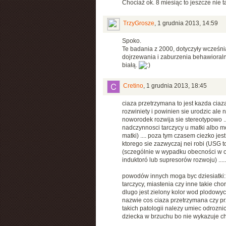
Chociaż ok. 8 miesiąc to jeszcze nie ta
TrzyGrosze
,
1 grudnia 2013, 14:59
Spoko.
Te badania z 2000, dotyczyły wcześnia
dojrzewania i zaburzenia behawioralne
białą.
Cretino
,
1 grudnia 2013, 18:45
ciaza przetrzymana to jest kazda ciaz
rozwiniety i powinien sie urodzic ale 
noworodek rozwija sie stereotypowo ..
nadczynnosci tarczycy u matki albo m
matki) .... poza tym czasem ciezko je
ktorego sie zazwyczaj nei robi (USG 
(sczególnie w wypadku obecności w o
induktoró lub supresorów rozwoju) .....
powodów innych moga byc dziesiatki:
tarczycy, miastenia czy inne takie cho
dlugo jest zielony kolor wod plodowyc
nazwie cos ciaza przetrzymana czy prz
takich patologii nalezy umiec odrozn
dziecka w brzuchu bo nie wykazuje che