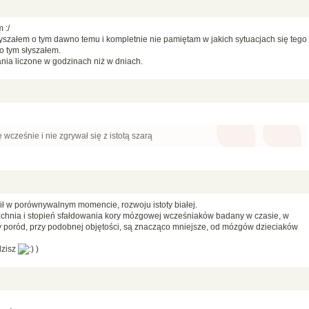
 :/
łyszałem o tym dawno temu i kompletnie nie pamiętam w jakich sytuacjach się tego
o tym słyszałem.
nia liczone w godzinach niż w dniach.
 wcześnie i nie zgrywał się z istotą szarą
onił w porównywalnym momencie, rozwoju istoty białej.
zchnia i stopień sfałdowania kory mózgowej wcześniaków badany w czasie, w
ny poród, przy podobnej objętości, są znacząco mniejsze, od mózgów dzieciaków
dzisz
)