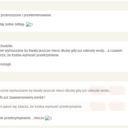
e przenoszone i przeterminowane.
utaj sobie odbiję.
chodziło.
znie wymuszane by trwały jeszcze nieco dłużej gdy już odeszły wody... a czasem
arza, że trzeba wymusić przetrzymanie.
nologii.
tucznie wymuszane by trwały jeszcze nieco dłużej gdy już odeszły wody...
. To już zaawansowany poród !
m jakoś się zdarza, że trzeba wymusić przetrzymanie.
ie przetrzymywanie....moczu.