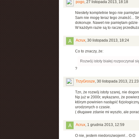
pogo
,
27 listopada 2013, 18:18
Niestety kompletnie tego nie pamiętam
Sam nie mogę teraz tego znaleźć... S
dokonuje. Nawet nie pamiętam gdzie 
W każdym razie są to raczej przedłuża
Acrux
,
30 listopada 2013, 18:24
Co to znaczy, że:
Rozwój istoty białej rozpoczynał się
?
TrzyGrosze
,
30 listopada 2013, 21:23
Tzn, że rozwój istoty szarej, nie dog
Np już w 2000r, wykazano, że powier
którym powinien nastąpić fizjologicz
urodzonych o czasie.
( długawe zdanie mi wyszło, ale pora
Acrux
,
1 grudnia 2013, 12:59
O nie, jestem niedorozwojem!... O.O