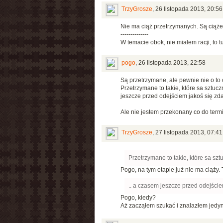
TrzyGrosze
,
26 listopada 2013, 20:56
Nie ma ciąż przetrzymanych. Są ciąż
--------------
W temacie obok, nie miałem racji, to t
pogo
,
26 listopada 2013, 22:58
Są przetrzymane, ale pewnie nie o to 
Przetrzymane to takie, które sa sztuc
jeszcze przed odejściem jakoś się zd
Ale nie jestem przekonany co do termi
TrzyGrosze
,
27 listopada 2013, 07:41
Przetrzymane to takie, które sa sz
Pogo, na tym etapie już nie ma ciąży
.. a czasem jeszcze przed odejście
Pogo, kiedy?
Aż zacząłem szukać i znalazłem jedyn