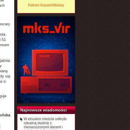
ów
ach
Patroni KopalniWiedzy
bszary
nia
u 51
nansem
jaśnia
y
mianą
ły się
e o
guje
Najnowsze wiadomości
ońska
W etruskim mieście odkryto
rytualną studnię z
nienaruszonymi darami i