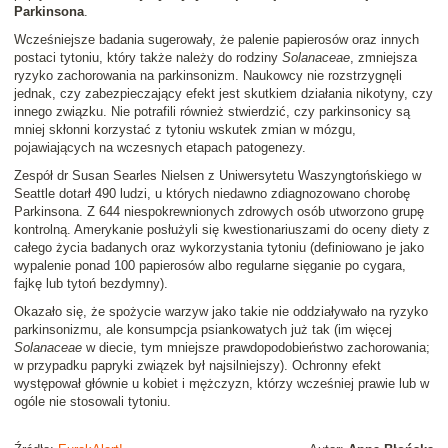
Parkinsona
.
Wcześniejsze badania sugerowały, że palenie papierosów oraz innych
postaci tytoniu, który także należy do rodziny
Solanaceae
, zmniejsza
ryzyko zachorowania na parkinsonizm. Naukowcy nie rozstrzygnęli
jednak, czy zabezpieczający efekt jest skutkiem działania nikotyny, czy
innego związku. Nie potrafili również stwierdzić, czy parkinsonicy są
mniej skłonni korzystać z tytoniu wskutek zmian w mózgu,
pojawiających na wczesnych etapach patogenezy.
Zespół dr Susan Searles Nielsen z Uniwersytetu Waszyngtońskiego w
Seattle dotarł 490 ludzi, u których niedawno zdiagnozowano chorobę
Parkinsona. Z 644 niespokrewnionych zdrowych osób utworzono grupę
kontrolną. Amerykanie posłużyli się kwestionariuszami do oceny diety z
całego życia badanych oraz wykorzystania tytoniu (definiowano je jako
wypalenie ponad 100 papierosów albo regularne sięganie po cygara,
fajkę lub tytoń bezdymny).
Okazało się, że spożycie warzyw jako takie nie oddziaływało na ryzyko
parkinsonizmu, ale konsumpcja psiankowatych już tak (im więcej
Solanaceae
w diecie, tym mniejsze prawdopodobieństwo zachorowania;
w przypadku papryki związek był najsilniejszy). Ochronny efekt
występował głównie u kobiet i mężczyzn, którzy wcześniej prawie lub w
ogóle nie stosowali tytoniu.