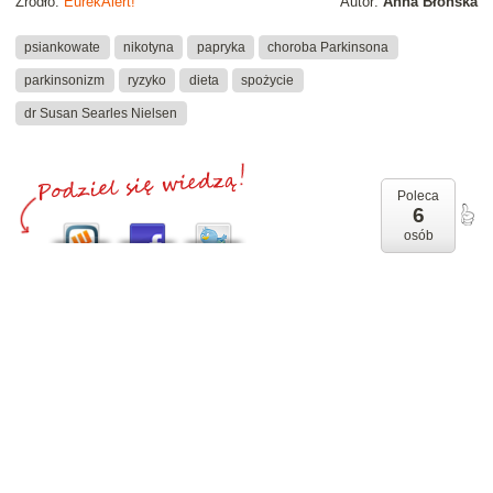
Źródło:
EurekAlert!
Autor:
Anna Błońska
psiankowate
nikotyna
papryka
choroba Parkinsona
parkinsonizm
ryzyko
dieta
spożycie
dr Susan Searles Nielsen
Poleca
6
osób