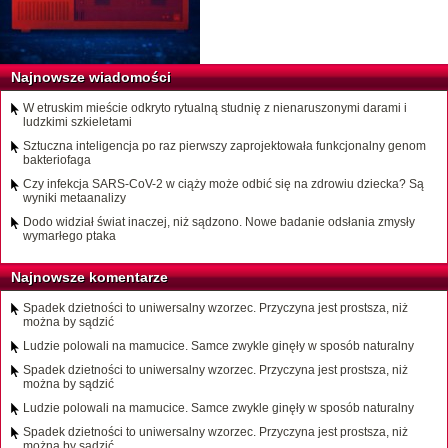
Najnowsze wiadomości
W etruskim mieście odkryto rytualną studnię z nienaruszonymi darami i
ludzkimi szkieletami
Sztuczna inteligencja po raz pierwszy zaprojektowała funkcjonalny genom
bakteriofaga
Czy infekcja SARS-CoV-2 w ciąży może odbić się na zdrowiu dziecka? Są
wyniki metaanalizy
Dodo widział świat inaczej, niż sądzono. Nowe badanie odsłania zmysły
wymarłego ptaka
Najnowsze komentarze
Spadek dzietności to uniwersalny wzorzec. Przyczyna jest prostsza, niż
można by sądzić
Ludzie polowali na mamucice. Samce zwykle ginęły w sposób naturalny
Spadek dzietności to uniwersalny wzorzec. Przyczyna jest prostsza, niż
można by sądzić
Ludzie polowali na mamucice. Samce zwykle ginęły w sposób naturalny
Spadek dzietności to uniwersalny wzorzec. Przyczyna jest prostsza, niż
można by sądzić