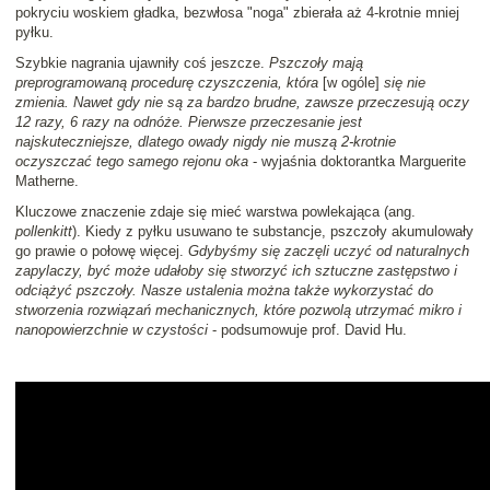
pokryciu woskiem gładka, bezwłosa "noga" zbierała aż 4-krotnie mniej
pyłku.
Szybkie nagrania ujawniły coś jeszcze.
Pszczoły mają
preprogramowaną procedurę czyszczenia, która
[w ogóle]
się nie
zmienia. Nawet gdy nie są za bardzo brudne, zawsze przeczesują oczy
12 razy, 6 razy na odnóże. Pierwsze przeczesanie jest
najskuteczniejsze, dlatego owady nigdy nie muszą 2-krotnie
oczyszczać tego samego rejonu oka
- wyjaśnia doktorantka Marguerite
Matherne.
Kluczowe znaczenie zdaje się mieć warstwa powlekająca (ang.
pollenkitt
). Kiedy z pyłku usuwano te substancje, pszczoły akumulowały
go prawie o połowę więcej.
Gdybyśmy się zaczęli uczyć od naturalnych
zapylaczy, być może udałoby się stworzyć ich sztuczne zastępstwo i
odciążyć pszczoły. Nasze ustalenia można także wykorzystać do
stworzenia rozwiązań mechanicznych, które pozwolą utrzymać mikro i
nanopowierzchnie w czystości
- podsumowuje prof. David Hu.