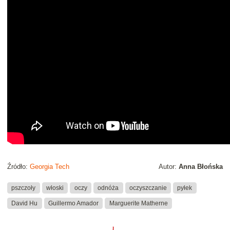
Źródło:
Georgia Tech
Autor:
Anna Błońska
pszczoły
włoski
oczy
odnóża
oczyszczanie
pyłek
David Hu
Guillermo Amador
Marguerite Matherne