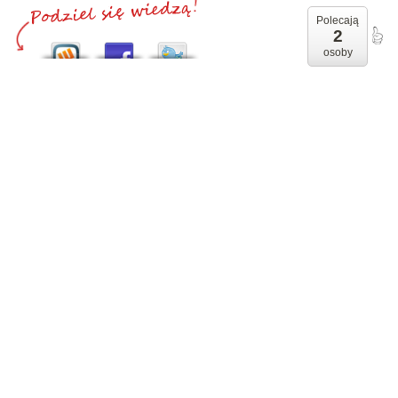
Polecają
2
osoby