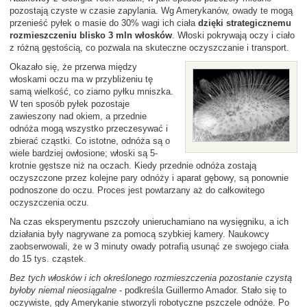
pozostają czyste w czasie zapylania. Wg Amerykanów, owady te mogą
przenieść pyłek o masie do 30% wagi ich ciała
dzięki strategicznemu
rozmieszczeniu blisko 3 mln włosków
. Włoski pokrywają oczy i ciało
z różną gęstością, co pozwala na skuteczne oczyszczanie i transport.
Okazało się, że przerwa między
włoskami oczu ma w przybliżeniu tę
samą wielkość, co ziarno pyłku mniszka.
W ten sposób pyłek pozostaje
zawieszony nad okiem, a przednie
odnóża mogą wszystko przeczesywać i
zbierać cząstki. Co istotne, odnóża są o
wiele bardziej owłosione; włoski są 5-
krotnie gęstsze niż na oczach. Kiedy przednie odnóża zostają
oczyszczone przez kolejne pary odnóży i aparat gębowy, są ponownie
podnoszone do oczu. Proces jest powtarzany aż do całkowitego
oczyszczenia oczu.
Na czas eksperymentu pszczoły unieruchamiano na wysięgniku, a ich
działania były nagrywane za pomocą szybkiej kamery. Naukowcy
zaobserwowali, że w 3 minuty owady potrafią usunąć ze swojego ciała
do 15 tys. cząstek.
Bez tych włosków i ich określonego rozmieszczenia pozostanie czystą
byłoby niemal nieosiągalne
- podkreśla Guillermo Amador. Stało się to
oczywiste, gdy Amerykanie stworzyli robotyczne pszczele odnóże. Po