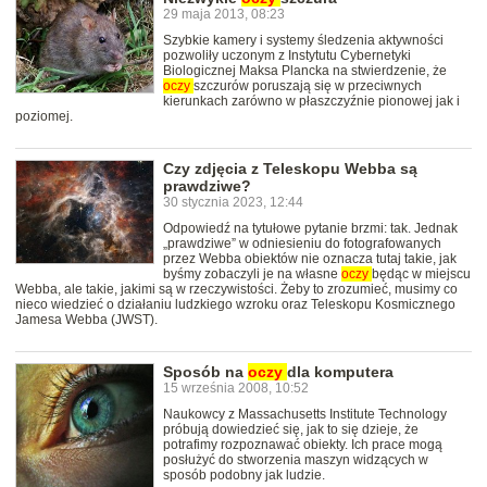
29 maja 2013, 08:23
Szybkie kamery i systemy śledzenia aktywności
pozwoliły uczonym z Instytutu Cybernetyki
Biologicznej Maksa Plancka na stwierdzenie, że
oczy
szczurów poruszają się w przeciwnych
kierunkach zarówno w płaszczyźnie pionowej jak i
poziomej.
Czy zdjęcia z Teleskopu Webba są
prawdziwe?
30 stycznia 2023, 12:44
Odpowiedź na tytułowe pytanie brzmi: tak. Jednak
„prawdziwe” w odniesieniu do fotografowanych
przez Webba obiektów nie oznacza tutaj takie, jak
byśmy zobaczyli je na własne
oczy
będąc w miejscu
Webba, ale takie, jakimi są w rzeczywistości. Żeby to zrozumieć, musimy co
nieco wiedzieć o działaniu ludzkiego wzroku oraz Teleskopu Kosmicznego
Jamesa Webba (JWST).
Sposób na
oczy
dla komputera
15 września 2008, 10:52
Naukowcy z Massachusetts Institute Technology
próbują dowiedzieć się, jak to się dzieje, że
potrafimy rozpoznawać obiekty. Ich prace mogą
posłużyć do stworzenia maszyn widzących w
sposób podobny jak ludzie.