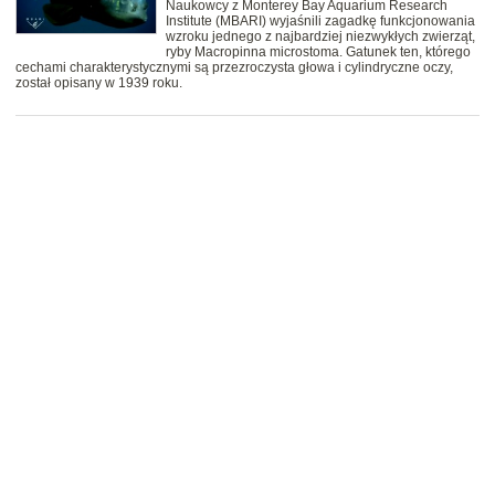
Naukowcy z Monterey Bay Aquarium Research
Institute (MBARI) wyjaśnili zagadkę funkcjonowania
wzroku jednego z najbardziej niezwykłych zwierząt,
ryby Macropinna microstoma. Gatunek ten, którego
cechami charakterystycznymi są przezroczysta głowa i cylindryczne oczy,
został opisany w 1939 roku.