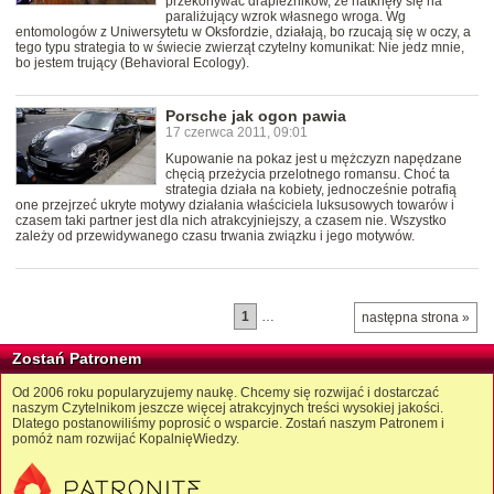
przekonywać drapieżników, że natknęły się na
paraliżujący wzrok własnego wroga. Wg
entomologów z Uniwersytetu w Oksfordzie, działają, bo rzucają się w oczy, a
tego typu strategia to w świecie zwierząt czytelny komunikat: Nie jedz mnie,
bo jestem trujący (Behavioral Ecology).
Porsche jak ogon pawia
17 czerwca 2011, 09:01
Kupowanie na pokaz jest u mężczyzn napędzane
chęcią przeżycia przelotnego romansu. Choć ta
strategia działa na kobiety, jednocześnie potrafią
one przejrzeć ukryte motywy działania właściciela luksusowych towarów i
czasem taki partner jest dla nich atrakcyjniejszy, a czasem nie. Wszystko
zależy od przewidywanego czasu trwania związku i jego motywów.
1
…
następna strona »
Zostań Patronem
Od 2006 roku popularyzujemy naukę. Chcemy się rozwijać i dostarczać
naszym Czytelnikom jeszcze więcej atrakcyjnych treści wysokiej jakości.
Dlatego postanowiliśmy poprosić o wsparcie. Zostań naszym Patronem i
pomóż nam rozwijać KopalnięWiedzy.