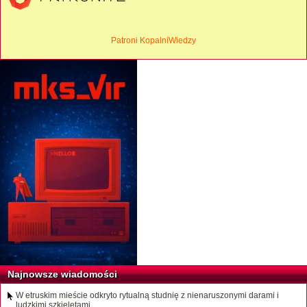
Patroni KopalniWiedzy
Najnowsze wiadomości
W etruskim mieście odkryto rytualną studnię z nienaruszonymi darami i
ludzkimi szkieletami