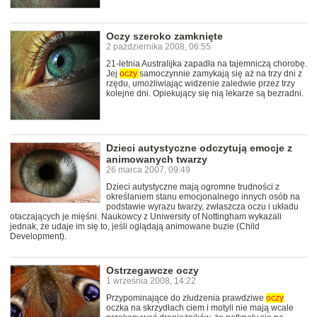
Oczy szeroko zamknięte
2 października 2008, 06:55
21-letnia Australijka zapadła na tajemniczą chorobę.
Jej
oczy
samoczynnie zamykają się aż na trzy dni z
rzędu, umożliwiając widzenie zaledwie przez trzy
kolejne dni. Opiekujący się nią lekarze są bezradni.
Dzieci autystyczne odczytują emocje z
animowanych twarzy
26 marca 2007, 09:49
Dzieci autystyczne mają ogromne trudności z
określaniem stanu emocjonalnego innych osób na
podstawie wyrazu twarzy, zwłaszcza oczu i układu
otaczających je mięśni. Naukowcy z Uniwersity of Nottingham wykazali
jednak, że udaje im się to, jeśli oglądają animowane buzie (Child
Development).
Ostrzegawcze oczy
1 września 2008, 14:22
Przypominające do złudzenia prawdziwe
oczy
oczka na skrzydłach ciem i motyli nie mają wcale