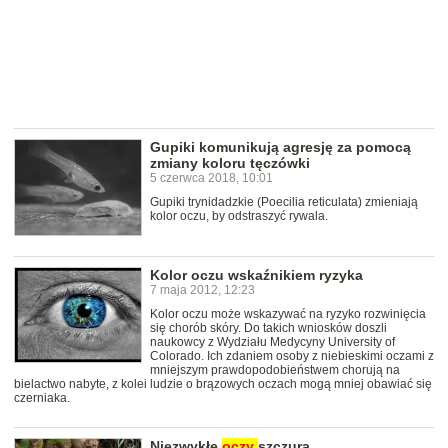
Gupiki komunikują agresję za pomocą
zmiany koloru tęczówki
5 czerwca 2018, 10:01
Gupiki trynidadzkie (Poecilia reticulata) zmieniają
kolor oczu, by odstraszyć rywala.
Kolor oczu wskaźnikiem ryzyka
7 maja 2012, 12:23
Kolor oczu może wskazywać na ryzyko rozwinięcia
się chorób skóry. Do takich wniosków doszli
naukowcy z Wydziału Medycyny University of
Colorado. Ich zdaniem osoby z niebieskimi oczami z
mniejszym prawdopodobieństwem chorują na
bielactwo nabyte, z kolei ludzie o brązowych oczach mogą mniej obawiać się
czerniaka.
Niezwykłe
oczy
szczura