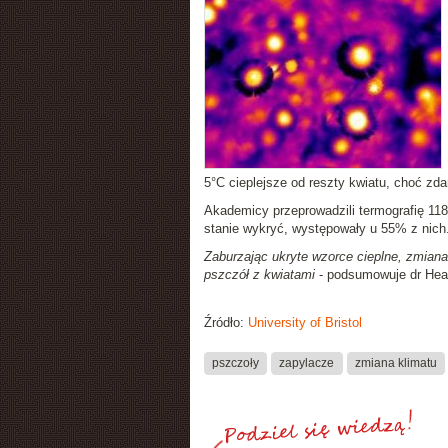
5°C cieplejsze od reszty kwiatu, choć zda
Akademicy przeprowadzili termografię 118
stanie wykryć, występowały u 55% z nich
Zaburzając ukryte wzorce cieplne, zmiana
pszczół z kwiatami
- podsumowuje dr Heat
Źródło:
University of Bristol
pszczoły
zapylacze
zmiana klimatu