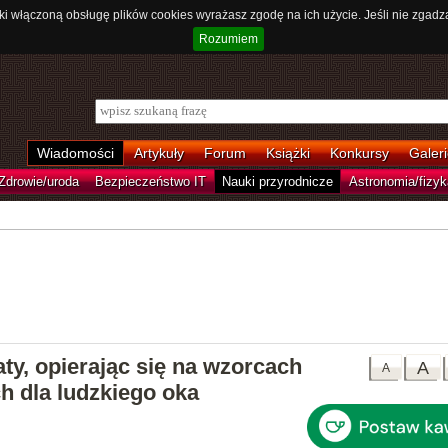
ki włączoną obsługę plików cookies wyrażasz zgodę na ich użycie. Jeśli nie zgadz
Rozumiem
Wiadomości
Artykuły
Forum
Książki
Konkursy
Galeri
Zdrowie/uroda
Bezpieczeństwo IT
Nauki przyrodnicze
Astronomia/fizyk
ty, opierając się na wzorcach
A
A
h dla ludzkiego oka