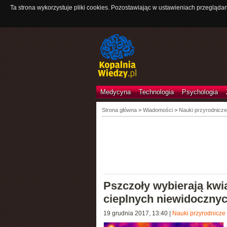
Ta strona wykorzystuje pliki cookies. Pozostawiając w ustawieniach przeglądar
Medycyna
Technologia
Psychologia
Strona główna
>
Wiadomości
>
Nauki przyrodnicze
Pszczoły wybierają kwia
cieplnych niewidocznyc
19 grudnia 2017, 13:40
|
Nauki przyrodnicze