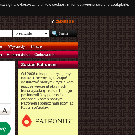
asz się na wykorzystanie plików cookies, zmień ustawienia swojej przeglądarki.
zaloguj się
e
Wywiady
Praca
a
Humanistyka
Ciekawostki
Zostań Patronem
Od 2006 roku popularyzujemy
naukę. Chcemy się rozwijać i
dostarczać naszym Czytelnikom
jeszcze więcej atrakcyjnych
treści wysokiej jakości. Dlatego
postanowiliśmy poprosić o
wsparcie. Zostań naszym
Patronem i pomóż nam rozwijać
KopalnięWiedzy.
A