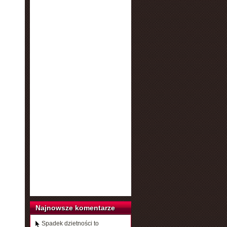
Najnowsze komentarze
Spadek dzietności to