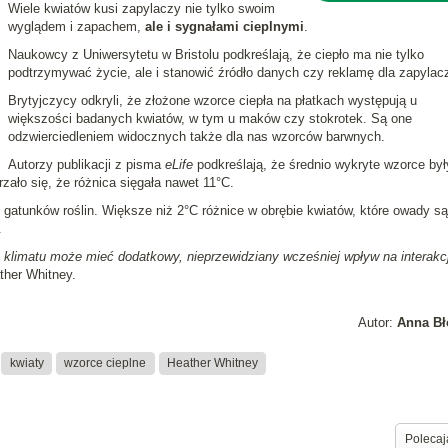
Wiele kwiatów kusi zapylaczy nie tylko swoim
wyglądem i zapachem,
ale i sygnałami cieplnymi
.
Naukowcy z Uniwersytetu w Bristolu podkreślają, że ciepło ma nie tylko
podtrzymywać życie, ale i stanowić źródło danych czy reklamę dla zapylac
Brytyjczycy odkryli, że złożone wzorce ciepła na płatkach występują u
większości badanych kwiatów, w tym u maków czy stokrotek. Są one
odzwierciedleniem widocznych także dla nas wzorców barwnych.
Autorzy publikacji z pisma
eLife
podkreślają, że średnio wykryte wzorce był
rzało się, że różnica sięgała nawet 11°C.
 gatunków roślin. Większe niż 2°C różnice w obrębie kwiatów, które owady s
.
 klimatu może mieć dodatkowy, nieprzewidziany wcześniej wpływ na interakc
her Whitney.
Autor:
Anna Bł
kwiaty
wzorce cieplne
Heather Whitney
Polecaj