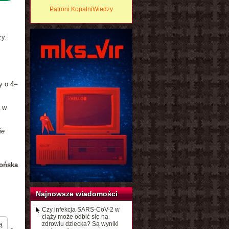
Patroni KopalniWiedzy
zy.
y o 4–
ą w
je
ońska
Najnowsze wiadomości
Czy infekcja SARS-CoV-2 w
ciąży może odbić się na
zdrowiu dziecka? Są wyniki
ą