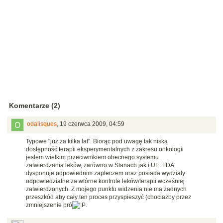
Komentarze (2)
odalisques
,
19 czerwca 2009, 04:59
Typowe "już za kilka lat". Biorąc pod uwagę tak niską
dostępność terapii eksperymentalnych z zakresu onkologii
jestem wielkim przeciwnikiem obecnego systemu
zatwierdzania leków, zarówno w Stanach jak i UE. FDA
dysponuje odpowiednim zapleczem oraz posiada wydziały
odpowiedzialne za wtórne kontrole leków/terapii wcześniej
zatwierdzonych. Z mojego punktu widzenia nie ma żadnych
przeszkód aby cały ten proces przyspieszyć (chociażby przez
zmniejszenie pró
.