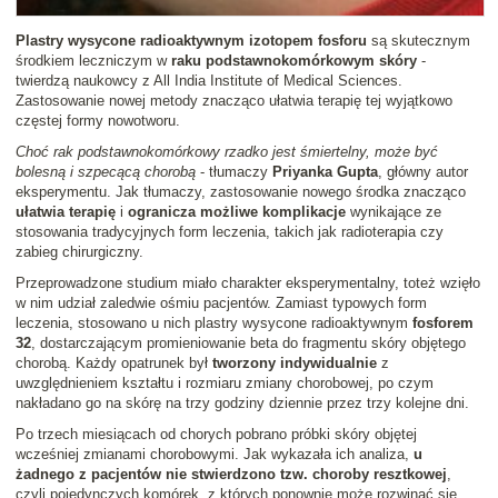
Plastry wysycone radioaktywnym izotopem fosforu
są skutecznym
środkiem leczniczym w
raku podstawnokomórkowym skóry
-
twierdzą naukowcy z All India Institute of Medical Sciences.
Zastosowanie nowej metody znacząco ułatwia terapię tej wyjątkowo
częstej formy nowotworu.
Choć rak podstawnokomórkowy rzadko jest śmiertelny, może być
bolesną i szpecącą chorobą
- tłumaczy
Priyanka Gupta
, główny autor
eksperymentu. Jak tłumaczy, zastosowanie nowego środka znacząco
ułatwia terapię
i
ogranicza możliwe komplikacje
wynikające ze
stosowania tradycyjnych form leczenia, takich jak radioterapia czy
zabieg chirurgiczny.
Przeprowadzone studium miało charakter eksperymentalny, toteż wzięło
w nim udział zaledwie ośmiu pacjentów. Zamiast typowych form
leczenia, stosowano u nich plastry wysycone radioaktywnym
fosforem
32
, dostarczającym promieniowanie beta do fragmentu skóry objętego
chorobą. Każdy opatrunek był
tworzony indywidualnie
z
uwzględnieniem kształtu i rozmiaru zmiany chorobowej, po czym
nakładano go na skórę na trzy godziny dziennie przez trzy kolejne dni.
Po trzech miesiącach od chorych pobrano próbki skóry objętej
wcześniej zmianami chorobowymi. Jak wykazała ich analiza,
u
żadnego z pacjentów nie stwierdzono tzw. choroby resztkowej
,
czyli pojedynczych komórek, z których ponownie może rozwinąć się