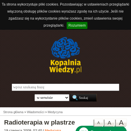
Ta strona wykorzystuje pliki cookies. Pozostawiając w ustawieniach przeglądarki
włączoną obsługę plików cookies wyrażasz zgodę na ich użycie. Jeśli nie
zgadzasz się na wykorzystanie plików cookies, zmień ustawienia swojej
przeglądarki.
Rozumiem
Strona główna
>
Wiadomości
>
Medycyna
Radioterapia w plastrze
A
A
A
19 czerwca 2009, 02:40
|
Medycyna