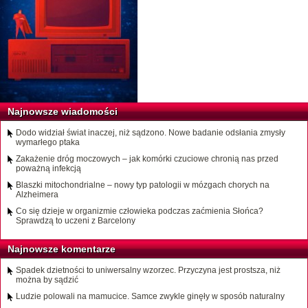
Najnowsze wiadomości
Dodo widział świat inaczej, niż sądzono. Nowe badanie odsłania zmysły
wymarłego ptaka
Zakażenie dróg moczowych – jak komórki czuciowe chronią nas przed
poważną infekcją
Blaszki mitochondrialne – nowy typ patologii w mózgach chorych na
Alzheimera
Co się dzieje w organizmie człowieka podczas zaćmienia Słońca?
Sprawdzą to uczeni z Barcelony
Najnowsze komentarze
Spadek dzietności to uniwersalny wzorzec. Przyczyna jest prostsza, niż
można by sądzić
Ludzie polowali na mamucice. Samce zwykle ginęły w sposób naturalny