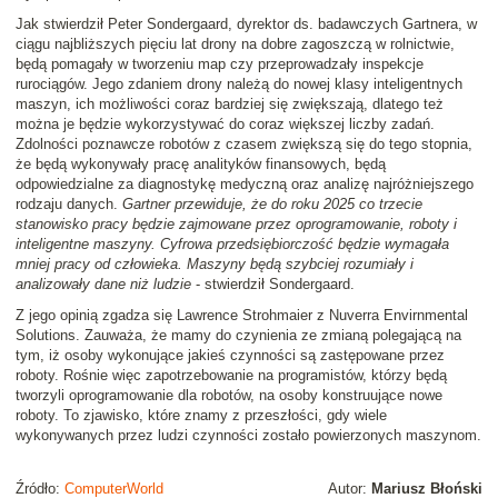
Jak stwierdził Peter Sondergaard, dyrektor ds. badawczych Gartnera, w
ciągu najbliższych pięciu lat drony na dobre zagoszczą w rolnictwie,
będą pomagały w tworzeniu map czy przeprowadzały inspekcje
rurociągów. Jego zdaniem drony należą do nowej klasy inteligentnych
maszyn, ich możliwości coraz bardziej się zwiększają, dlatego też
można je będzie wykorzystywać do coraz większej liczby zadań.
Zdolności poznawcze robotów z czasem zwiększą się do tego stopnia,
że będą wykonywały pracę analityków finansowych, będą
odpowiedzialne za diagnostykę medyczną oraz analizę najróżniejszego
rodzaju danych.
Gartner przewiduje, że do roku 2025 co trzecie
stanowisko pracy będzie zajmowane przez oprogramowanie, roboty i
inteligentne maszyny. Cyfrowa przedsiębiorczość będzie wymagała
mniej pracy od człowieka. Maszyny będą szybciej rozumiały i
analizowały dane niż ludzie
- stwierdził Sondergaard.
Z jego opinią zgadza się Lawrence Strohmaier z Nuverra Envirnmental
Solutions. Zauważa, że mamy do czynienia ze zmianą polegającą na
tym, iż osoby wykonujące jakieś czynności są zastępowane przez
roboty. Rośnie więc zapotrzebowanie na programistów, którzy będą
tworzyli oprogramowanie dla robotów, na osoby konstruujące nowe
roboty. To zjawisko, które znamy z przeszłości, gdy wiele
wykonywanych przez ludzi czynności zostało powierzonych maszynom.
Źródło:
ComputerWorld
Autor:
Mariusz Błoński