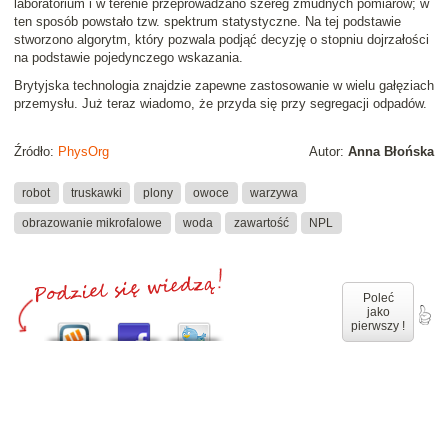
laboratorium i w terenie przeprowadzano szereg żmudnych pomiarów; w
ten sposób powstało tzw. spektrum statystyczne. Na tej podstawie
stworzono algorytm, który pozwala podjąć decyzję o stopniu dojrzałości
na podstawie pojedynczego wskazania.
Brytyjska technologia znajdzie zapewne zastosowanie w wielu gałęziach
przemysłu. Już teraz wiadomo, że przyda się przy segregacji odpadów.
Źródło:
PhysOrg
Autor:
Anna Błońska
robot
truskawki
plony
owoce
warzywa
obrazowanie mikrofalowe
woda
zawartość
NPL
Poleć
jako
pierwszy !