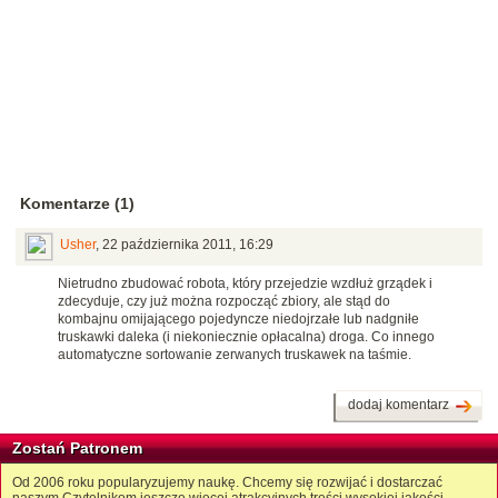
Komentarze (1)
Usher
,
22 października 2011, 16:29
Nietrudno zbudować robota, który przejedzie wzdłuż grządek i
zdecyduje, czy już można rozpocząć zbiory, ale stąd do
kombajnu omijającego pojedyncze niedojrzałe lub nadgniłe
truskawki daleka (i niekoniecznie opłacalna) droga. Co innego
automatyczne sortowanie zerwanych truskawek na taśmie.
dodaj komentarz
Zostań Patronem
Od 2006 roku popularyzujemy naukę. Chcemy się rozwijać i dostarczać