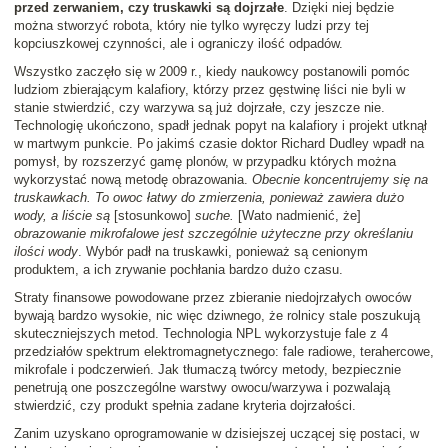
przed zerwaniem, czy truskawki są dojrzałe
. Dzięki niej będzie
można stworzyć robota, który nie tylko wyręczy ludzi przy tej
kopciuszkowej czynności, ale i ograniczy ilość odpadów.
Wszystko zaczęło się w 2009 r., kiedy naukowcy postanowili pomóc
ludziom zbierającym kalafiory, którzy przez gęstwinę liści nie byli w
stanie stwierdzić, czy warzywa są już dojrzałe, czy jeszcze nie.
Technologię ukończono, spadł jednak popyt na kalafiory i projekt utknął
w martwym punkcie. Po jakimś czasie doktor Richard Dudley wpadł na
pomysł, by rozszerzyć gamę plonów, w przypadku których można
wykorzystać nową metodę obrazowania.
Obecnie koncentrujemy się na
truskawkach. To owoc łatwy do zmierzenia, ponieważ zawiera dużo
wody, a liście są
[stosunkowo]
suche.
[Wato nadmienić, że]
obrazowanie mikrofalowe jest szczególnie użyteczne przy określaniu
ilości wody
. Wybór padł na truskawki, ponieważ są cenionym
produktem, a ich zrywanie pochłania bardzo dużo czasu.
Straty finansowe powodowane przez zbieranie niedojrzałych owoców
bywają bardzo wysokie, nic więc dziwnego, że rolnicy stale poszukują
skuteczniejszych metod. Technologia NPL wykorzystuje fale z 4
przedziałów spektrum elektromagnetycznego: fale radiowe, terahercowe,
mikrofale i podczerwień. Jak tłumaczą twórcy metody, bezpiecznie
penetrują one poszczególne warstwy owocu/warzywa i pozwalają
stwierdzić, czy produkt spełnia zadane kryteria dojrzałości.
Zanim uzyskano oprogramowanie w dzisiejszej uczącej się postaci, w