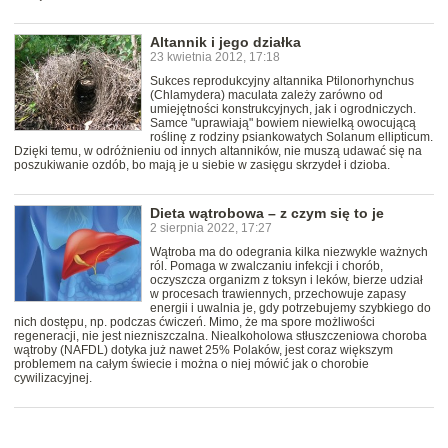
Altannik i jego działka
23 kwietnia 2012, 17:18
Sukces reprodukcyjny altannika Ptilonorhynchus
(Chlamydera) maculata zależy zarówno od
umiejętności konstrukcyjnych, jak i ogrodniczych.
Samce "uprawiają" bowiem niewielką owocującą
roślinę z rodziny psiankowatych Solanum ellipticum.
Dzięki temu, w odróżnieniu od innych altanników, nie muszą udawać się na
poszukiwanie ozdób, bo mają je u siebie w zasięgu skrzydeł i dzioba.
Dieta wątrobowa – z czym się to je
2 sierpnia 2022, 17:27
Wątroba ma do odegrania kilka niezwykle ważnych
ról. Pomaga w zwalczaniu infekcji i chorób,
oczyszcza organizm z toksyn i leków, bierze udział
w procesach trawiennych, przechowuje zapasy
energii i uwalnia je, gdy potrzebujemy szybkiego do
nich dostępu, np. podczas ćwiczeń. Mimo, że ma spore możliwości
regeneracji, nie jest niezniszczalna. Niealkoholowa stłuszczeniowa choroba
wątroby (NAFDL) dotyka już nawet 25% Polaków, jest coraz większym
problemem na całym świecie i można o niej mówić jak o chorobie
cywilizacyjnej.