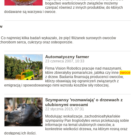
bogactwo wartościowych związków możemy
czerpać również z innych produktów, do których
dodawane są warzywa i owoce.
ów
 Co najmniej kilka badań wykazało, że pięć filiżanek surowych owoców
orobom serca, cukrzycy oraz osteoporozie.
Automatyczny farmer
23 czerwca 2007, 10:33
Firma Vision Robotics pracuje nad maszynami,
które zbierałyby pomarańcze, jabłka czy inne
owoce
z drzew. Badania finansują producenci owoców,
którzy obawiają się ograniczeń związanych z
emigracją i spowodowanego nimi wzrostu kosztów siły roboczej.
Szympansy 'rozmawiają' o drzewach z
ulubionymi owocami
22 stycznia 2015, 07:31
Modulując wokalizacje, zachodnioafrykańskie
szympansy Pan troglodytes verus przekazują sobie
informacje na temat ulubionych owoców, a
konkretnie wielkości drzewa, na którym rosną oraz
dostępnej ich ilości.