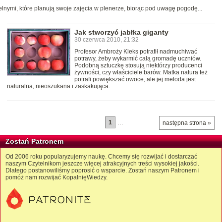
elnymi, które planują swoje zajęcia w plenerze, biorąc pod uwagę pogodę...
Jak stworzyć jabłka giganty
30 czerwca 2010, 21:32
Profesor Ambroży Kleks potrafił nadmuchiwać
potrawy, żeby wykarmić całą gromadę uczniów.
Podobną sztuczkę stosują niektórzy producenci
żywności, czy właściciele barów. Matka natura też
potrafi powiększać owoce, ale jej metoda jest
naturalna, nieoszukana i zaskakująca.
1
…
następna strona »
Zostań Patronem
Od 2006 roku popularyzujemy naukę. Chcemy się rozwijać i dostarczać
naszym Czytelnikom jeszcze więcej atrakcyjnych treści wysokiej jakości.
Dlatego postanowiliśmy poprosić o wsparcie. Zostań naszym Patronem i
pomóż nam rozwijać KopalnięWiedzy.