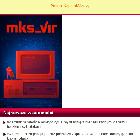
Patroni KopalniWiedzy
Najnowsze wiadomości
W etruskim mieście odkryto rytualną studnię z nienaruszonymi darami i
ludzkimi szkieletami
Sztuczna inteligencja po raz pierwszy zaprojektowała funkcjonalny genom
bakteriofaga