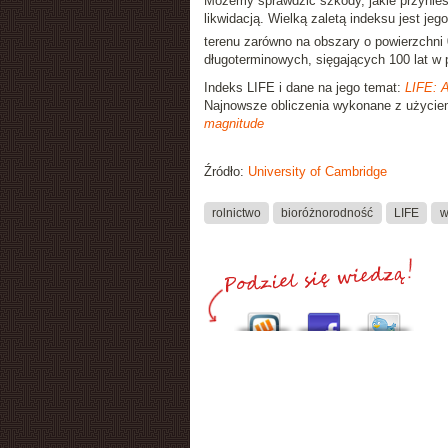
Możemy sprawdzić szkody, jakie przynies
likwidacją. Wielką zaletą indeksu jest 
terenu zarówno na obszary o powierzchni
długoterminowych, sięgających 100 lat w 
Indeks LIFE i dane na jego temat:
LIFE: A
Najnowsze obliczenia wykonane z użyci
magnitude
Źródło:
University of Cambridge
rolnictwo
bioróżnorodność
LIFE
w