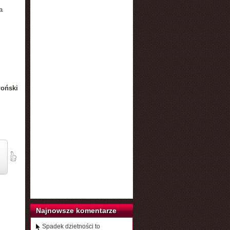
a
łoński
Najnowsze komentarze
Spadek dzietności to