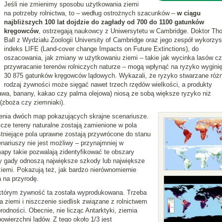
Jeśli nie zmienimy sposobu użytkowania ziemi
na potrzeby rolnictwa, to – według ostrożnych szacunków –
w ciągu
najbliższych 100 lat dojdzie do zagłady od 700 do 1100 gatunków
kręgowców
, ostrzegają naukowcy z Uniwersytetu w Cambridge. Doktor T
Ball z Wydziału Zoologii University of Cambridge oraz jego zespół wykorzyst
indeks LIFE (Land-cover change Impacts on Future Extinctions), do
oszacowania, jak zmiany w użytkowaniu ziemi – takie jak wycinka lasów c
przywracanie terenów rolniczych naturze – mogą wpłynąć na ryzyko wyginię
30 875 gatunków kręgowców lądowych. Wykazali, że ryzyko stwarzane róż
rodzaj żywności może sięgać nawet trzech rzędów wielkości, a produkty
kawa, banany, kakao czy palma olejowa) niosą ze sobą większe ryzyko niż
(zboża czy ziemniaki).
zenia dwóch map pokazujących skrajne scenariusze.
zcze tereny naturalne zostają zamienione w pola
stniejące pola uprawne zostają przywrócone do stanu
nariuszy nie jest możliwy – przynajmniej w
mapy takie pozwalają zidentyfikować te obszary
czy gady odnoszą największe szkody lub największe
emi. Pokazują też, jak bardzo nierównomiernie
 na przyrodę.
 którym żywność ta została wyprodukowana. Trzeba
ziemi i niszczenie siedlisk związane z rolnictwem
odności. Obecnie, nie licząc Antarktyki, ziemia
wierzchni lądów. Z tego około 1/3 jest