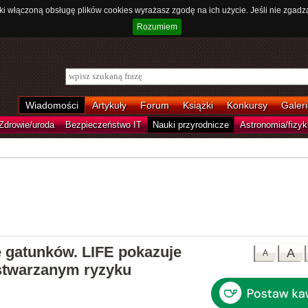
ki włączoną obsługę plików cookies wyrażasz zgodę na ich użycie. Jeśli nie zgadz
Rozumiem
Wiadomości
Artykuły
Forum
Książki
Konkursy
Galeri
Zdrowie/uroda
Bezpieczeństwo IT
Nauki przyrodnicze
Astronomia/fizyk
 gatunków. LIFE pokazuje
A
A
 stwarzanym ryzyku