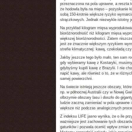
przeznaczona na pola uprawne, a reszta t
że hodowla była na mięso – pozyskanie ki
sobą 150-krotnie większe ryzyko wymarci
strączkowych. Jednak niezwykle istotny je
Na przykład kilogram mięsa wyprodukowan
bioróżnorodność niż kilogram mięsa wypro
większej bioróżnorodności. Zatem niszczen
jest ze znacznie większym ryzykiem wyma
strefie klimatycznej: kawą, czekoladą cz
Jakby jeszcze tego było mało, ten sam r
gdy wybieramy kawę z Kostaryki, musimy 
gdybyśmy kupili kawę z Brazylii. I nie cho
napić kawy, ale również o to, że w różnyc
samej powierzchni.
Na świecie istnieją jeszcze obszary, któr
np. w północnej Australii czy w Nowej Gwi
olbrzymie obszary lasu i doszło do giganty
ludzie zaczną zamieniać w pola uprawne i
większe niż podczas analogicznych proces
Z indeksu LIFE jasno wynika, że o ile prz
ważniejsze jest zachowanie tych obszarów,
gatunków i pozwala ocenić wpływ zmian s