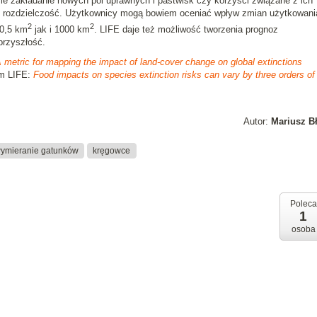
ie zakładanie nowych pól uprawnych i pastwisk czy korzyści związane z ich
jego rozdzielczość. Użytkownicy mogą bowiem oceniać wpływ zmian użytkowani
2
2
 0,5 km
jak i 1000 km
. LIFE daje też możliwość tworzenia prognoz
przyszłość.
 metric for mapping the impact of land-cover change on global extinctions
em LIFE:
Food impacts on species extinction risks can vary by three orders of
Autor:
Mariusz B
ymieranie gatunków
kręgowce
Poleca
1
osoba