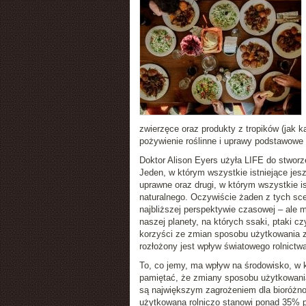
zwierzęce oraz produkty z tropików (jak 
pożywienie roślinne i uprawy podstawowe 
Doktor Alison Eyers użyła LIFE do stwor
Jeden, w którym wszystkie istniejące jes
uprawne oraz drugi, w którym wszystkie i
naturalnego. Oczywiście żaden z tych sce
najbliższej perspektywie czasowej – ale 
naszej planety, na których ssaki, ptaki 
korzyści ze zmian sposobu użytkowania zi
rozłożony jest wpływ światowego rolnictwa
To, co jemy, ma wpływ na środowisko, w
pamiętać, że zmiany sposobu użytkowania 
są największym zagrożeniem dla bioróżnor
użytkowana rolniczo stanowi ponad 35% po