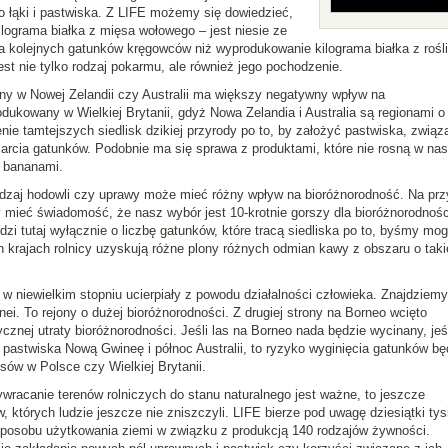
o łąki i pastwiska. Z LIFE możemy się dowiedzieć,
lograma białka z mięsa wołowego – jest niesie ze
a kolejnych gatunków kręgowców niż wyprodukowanie kilograma białka z rośl
st nie tylko rodzaj pokarmu, ale również jego pochodzenie.
y w Nowej Zelandii czy Australii ma większy negatywny wpływ na
dukowany w Wielkiej Brytanii, gdyż Nowa Zelandia i Australia są regionami o
ie tamtejszych siedlisk dzikiej przyrody po to, by założyć pastwiska, związ
rcia gatunków. Podobnie ma się sprawa z produktami, które nie rosną w nas
y bananami.
odzaj hodowli czy uprawy może mieć różny wpływ na bioróżnorodność. Na prz
mieć świadomość, że nasz wybór jest 10-krotnie gorszy dla bioróżnorodności
dzi tutaj wyłącznie o liczbę gatunków, które tracą siedliska po to, byśmy mogl
h krajach rolnicy uzyskują różne plony różnych odmian kawy z obszaru o taki
e w niewielkim stopniu ucierpiały z powodu działalności człowieka. Znajdziemy
nei. To rejony o dużej bioróżnorodności. Z drugiej strony na Borneo wcięto
cznej utraty bioróżnorodności. Jeśli las na Borneo nada będzie wycinany, jeśl
 pastwiska Nową Gwineę i północ Australii, to ryzyko wyginięcia gatunków bę
ów w Polsce czy Wielkiej Brytanii.
ywracanie terenów rolniczych do stanu naturalnego jest ważne, to jeszcze
 których ludzie jeszcze nie zniszczyli. LIFE bierze pod uwagę dziesiątki tys
posobu użytkowania ziemi w związku z produkcją 140 rodzajów żywności.