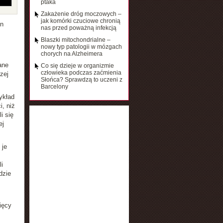
ptaka
Zakażenie dróg moczowych –
jak komórki czuciowe chronią
in
nas przed poważną infekcją
Blaszki mitochondrialne –
nowy typ patologii w mózgach
chorych na Alzheimera
ane
Co się dzieje w organizmie
człowieka podczas zaćmienia
zej
Słońca? Sprawdzą to uczeni z
Barcelony
ykład
, niż
i się
ej
 je
i
dzie
ięcy