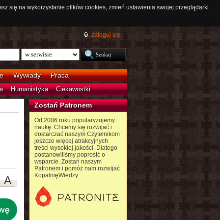
asz się na wykorzystanie plików cookies, zmień ustawienia swojej przeglądarki.
zaloguj się
e
Wywiady
Praca
a
Humanistyka
Ciekawostki
Zostań Patronem
Od 2006 roku popularyzujemy
naukę. Chcemy się rozwijać i
dostarczać naszym Czytelnikom
jeszcze więcej atrakcyjnych
treści wysokiej jakości. Dlatego
postanowiliśmy poprosić o
wsparcie. Zostań naszym
Patronem i pomóż nam rozwijać
KopalnięWiedzy.
A