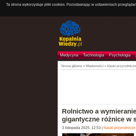
Ta strona wykorzystuje pliki cookies. Pozostawiając w ustawieniach przeglądar
Medycyna
Technologia
Psychologia
Strona główna
>
Wiadomości
>
Nauki przyrodnicze
Rolnictwo a wymieranie
gigantyczne różnice w
3 listopada 2025, 12:53
|
Nauki przyrodnicze