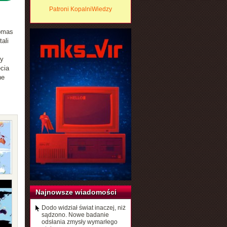
Patroni KopalniWiedzy
homas
ali
zy
cia
ne
Najnowsze wiadomości
Dodo widział świat inaczej, niż
sądzono. Nowe badanie
odsłania zmysły wymarłego