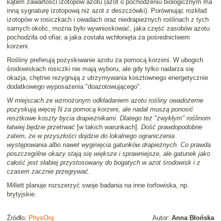
kątem zawartości izotopów azotu (azot o pochodzeniu biologicznym ma
inną sygnaturę izotopową niż azot z deszczówki). Porównując rozkład
izotopów w rosiczkach i owadach oraz niedrapieżnych roślinach z tych
samych okolic, można było wywnioskować, jaka część zasobów azotu
pochodziła od ofiar, a jaka została wchłonięta za pośrednictwem
korzeni.
Rośliny preferują pozyskiwanie azotu za pomocą korzeni. W ubogich
środowiskach rosiczki nie mają wyboru, ale gdy tylko nadarza się
okazja, chętnie rezygnują z utrzymywania kosztownego energetycznie
dodatkowego wyposażenia "doazotowującego".
W miejscach ze wzmożonym odkładaniem azotu rośliny owadożerne
pozyskują więcej N za pomocą korzeni, ale nadal muszą ponosić
resztkowe koszty bycia drapieżnikami. Dlatego też "zwykłym" roślinom
łatwiej będzie przetrwać
[w takich warunkach].
Dość prawdopodobne
zatem, że w przyszłości dojdzie do lokalnego ograniczenia
występowania albo nawet wyginięcia gatunków drapieżnych. Co prawda
poszczególne okazy stają się większe i sprawniejsze, ale gatunek jako
całość jest słabiej przystosowany do bogatych w azot środowisk i z
czasem zacznie przegrywać
.
Millett planuje rozszerzyć swoje badania na inne torfowiska, np.
brytyjskie.
Źródło:
PhysOrg
Autor:
Anna Błońska