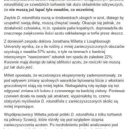
rotundifolia
) ze szwedzkich torfowisk tak dużo składników odżywczych,
że
nie muszą już łapać tyle owadów, co wcześniej
.
Zwykle
D. rotundifolia
rosną w środowiskach ubogich w azot, dlatego by
uzupełnić swoją dietę, muszą chwytać owady. Okazuje się jednak, że
działalność człowieka, m.in. spalanie paliw kopalnych, doprowadziła do
znacznego zwiększenia ilości azotu odkładanego w torfie przez deszcz.
Z doniesień zespołu doktora Jonathana Milletta z Loughborough
University wynika, że o ile rośliny z mniej zanieczyszczonych obszarów
uzyskują z owadów 57% azotu, o tyle na terenach z bardziej
intensywnym "nawożeniem" odsetek ten spada do zaledwie 22%.
Korzenie mają dostęp do takiej obfitości azotu, że rosiczki nie muszą
już tak dużo jeść
.
Millett opowiada, że wcześniejsze eksperymenty zademonstrowały, że
pod wpływem zmiany azotowych warunków bytowania liście z włoskami
gruczołowymi stają się mniej lepkie. Niebagatelną rolę wydaje się też
odgrywać zmiana ich koloru z czerwonego na bardziej zielony. Ponieważ
czerwień działa na owady jak atraktant, wyjaśniałoby to, czemu
statystyki myśliwskie
D. rotundifolia
z zanieczyszczonych okolic są
mniej imponujące.
Współpracownicy Milletta pobrali próbki
D. rotundifolia
z kilku torfowisk
na północy Szwecji, które różniły się pod względem stopnia
zanieczyszczenia azotem. Po rozdrobnieniu próbki analizowano pod