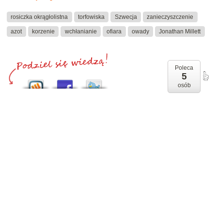
rosiczka okrągłolistna
torfowiska
Szwecja
zanieczyszczenie
azot
korzenie
wchłanianie
ofiara
owady
Jonathan Millett
Poleca
5
osób