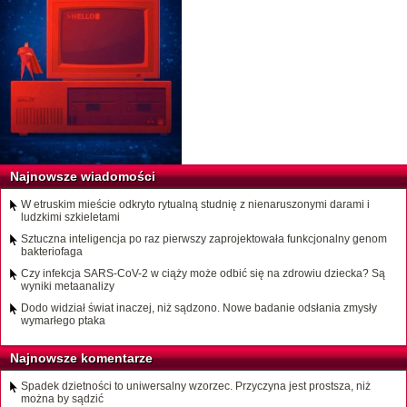
Najnowsze wiadomości
W etruskim mieście odkryto rytualną studnię z nienaruszonymi darami i
ludzkimi szkieletami
Sztuczna inteligencja po raz pierwszy zaprojektowała funkcjonalny genom
bakteriofaga
Czy infekcja SARS-CoV-2 w ciąży może odbić się na zdrowiu dziecka? Są
wyniki metaanalizy
Dodo widział świat inaczej, niż sądzono. Nowe badanie odsłania zmysły
wymarłego ptaka
Najnowsze komentarze
Spadek dzietności to uniwersalny wzorzec. Przyczyna jest prostsza, niż
można by sądzić