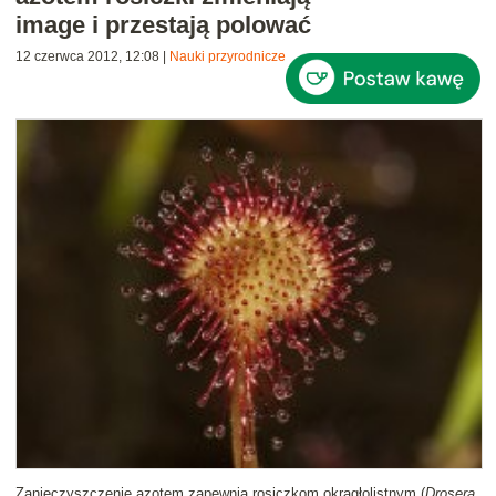
image i przestają polować
12 czerwca 2012, 12:08
|
Nauki przyrodnicze
Zanieczyszczenie azotem zapewnia rosiczkom okrągłolistnym (
Drosera